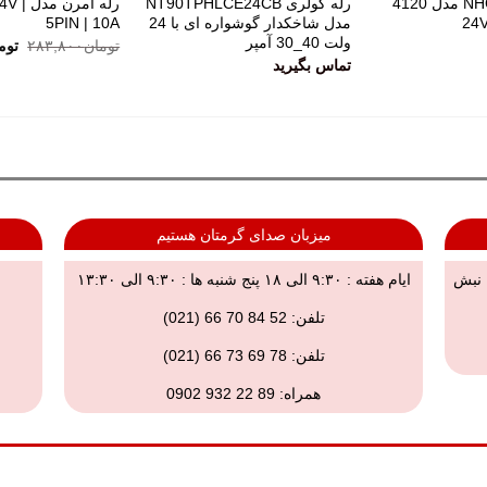
رله خودرویی NHG مدل 4120
رله کولری NT90TPHLCE24CB
رله امر
مدل شاخکدار گوشواره ای با 24
5PIN | 10A
ولت 40_30 آمپر
تومان
۲۸۳,۸۰۰
توم
تماس بگیرید
میزبان صدای گرمتان هستیم
, نبش
ایام هفته : ۹:۳۰ الی ۱۸ پنج شنبه ها : ۹:۳۰ الی ۱۳:۳۰
تلفن: 52 84 70 66 (021)
تلفن:
78 69 73 66 (021)
همراه:
89 22 932 0902