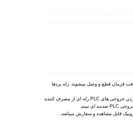
ریافت فرمان قطع و وصل میشوند. رله بردها
PLCها میتوانند دارای دو نوع خروجی رله ای و ترانزیستوری باشند.همچنین جهت ایزوله کردن خروجی های PLC رله ای از مصرف کننده
ی نبیند.