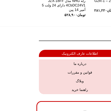
ن مدل G2R-1 – 24V |
رله NHG مدل JZX-18FF
4CbDC24V1 دارای 24 ولت 5
آمپر 14 پین
ان
۲۸۱,۲۲۰
تومان
۵۲۸,۹۰۰
اطلاعات عارف الکترونیک
درباره ما
قوانین و مقررات
وبلاگ
راهنما خرید