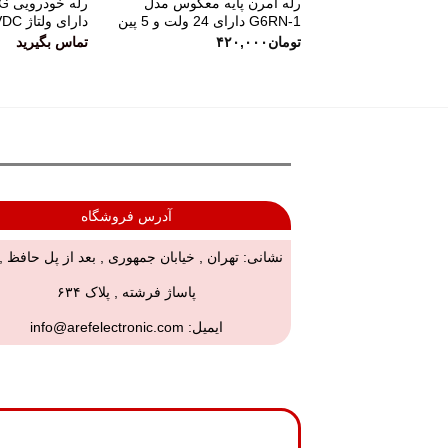
رله امرن پایه معکوس مدل
G6RN-1 دارای 24 ولت و 5 پین
دارای ولتاژ 24VDC
تومان
۴۲۰,۰۰۰
تماس بگیرید
آدرس فروشگاه
نشانی: تهران , خیابان جمهوری , بعد از پل حافظ 
پاساژ فرشته , پلاک ۶۳۴
ایمیل:
info@arefelectronic.com