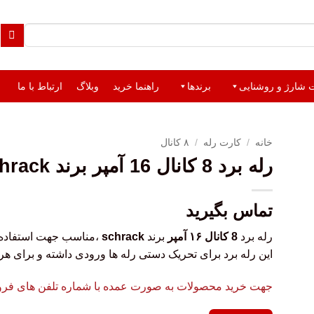
ت شارژ و روشنایی
برندها
راهنما خرید
وبلاگ
ارتباط با ما
خانه
/
کارت رله
/
۸ کانال
رله برد 8 کانال 16 آمپر برند schrack
تماس بگیرید
رله برد
8 کانال ۱۶ آمپر
برند
schrack
،مناسب جهت استفاده 
این رله برد برای تحریک دستی رله ها ورودی داشته و برای هر 
جهت خرید محصولات به صورت عمده با شماره تلفن های فروشگ