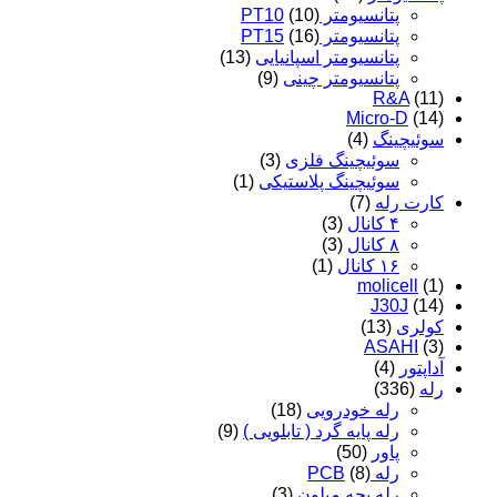
پتانسیومتر PT10
(10)
پتانسیومتر PT15
(16)
پتانسیومتر اسپانیایی
(13)
پتانسیومتر چینی
(9)
R&A
(11)
Micro-D
(14)
سوئیچینگ
(4)
سوئیچینگ فلزی
(3)
سوئیچینگ پلاستیکی
(1)
کارت رله
(7)
۴ کانال
(3)
۸ کانال
(3)
۱۶ کانال
(1)
molicell
(1)
J30J
(14)
کولری
(13)
ASAHI
(3)
آداپتور
(4)
رله
(336)
رله خودرویی
(18)
رله پایه گرد ( تابلویی )
(9)
پاور
(50)
رله PCB
(8)
رله بچه میلون
(3)