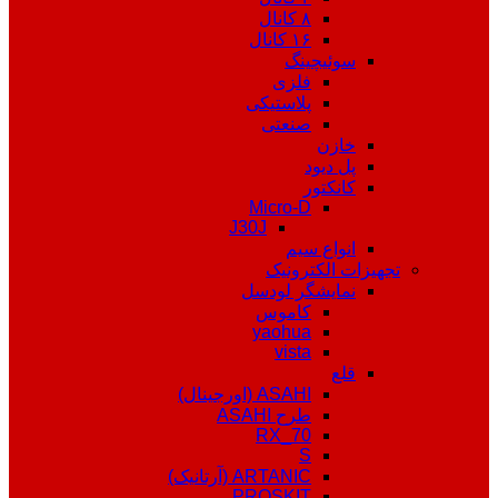
۸ کانال
۱۶ کانال
سوئیچینگ
فلزی
پلاستیکی
صنعتی
خازن
پل دیود
کانکتور
Micro-D
J30J
انواع سیم
تجهیزات الکترونیک
نمایشگر لودسل
کاموس
yaohua
vista
قلع
ASAHI (اورجینال)
طرح ASAHI
RX_70
S
ARTANIC (آرتانیک)
PROSKIT