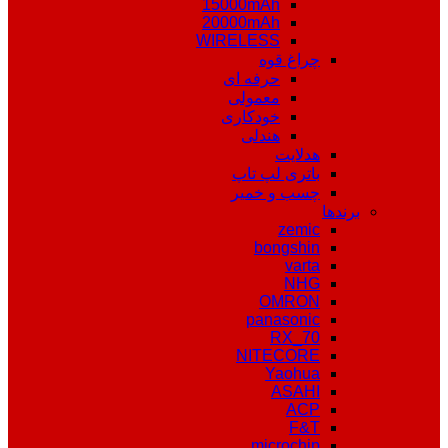
15000mAh
20000mAh
WIRELESS
چراغ قوه
حرفه ای
معمولی
خودکاری
هندلی
هدلایت
باتری لپ تاپ
چسب و خمیر
برندها
zemic
bongshin
varta
NHG
OMRON
panasonic
RX_70
NITECORE
Yaohua
ASAHI
ACP
F&T
microchip