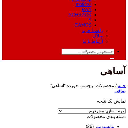
molicell
R&A
SCHRACK
S
CAMOS
راهنما خرید
وبلاگ
ارتباط با ما
جستجو
برای:
آساهی
خانه
/
محصولات برچسب خورده “آساهی”
صافی
نمایش یک نتیجه
دسته‌ بندی محصولات
پتانسیومتر
(26)