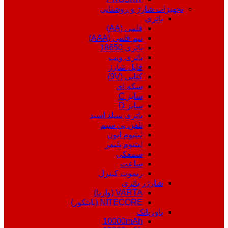
تجهیزات شارژ و روشنایی
باتری
قلمی (AA)
نیم قلمی (AAA)
باتری 18650
باتری ویپ
قابل شارژ
کتابی (9V)
سکه ای
سایز C
سایز D
باتری سیلد اسید
تلفن بی سیم
لیتیوم ایون
لیتیوم پلیمر
سمعکی
ساعت
ریموت کنترل
شارژر باتری
VARTA (وارتا)
NITECORE (نایتکور)
پاوربانک
10000mAh