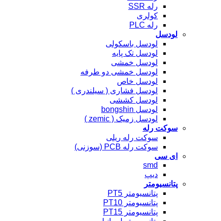
رله SSR
کولری
رله PLC
لودسل
لودسل باسکولی
لودسل تک پایه
لودسل خمشی
لودسل خمشی دو طرفه
لودسل خاص
لودسل فشاری ( سیلندری )
لودسل کششی
لودسل bongshin
لودسل زمیک ( zemic )
سوکت رله
سوکت رله ریلی
سوکت رله PCB (سوزنی)
ای سی
smd
دیپ
پتانسیومتر
پتانسیومتر PT5
پتانسیومتر PT10
پتانسیومتر PT15