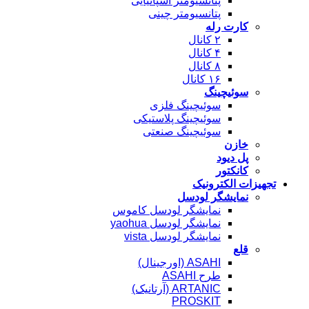
پتانسیومتر اسپانیایی
پتانسیومتر چینی
کارت رله
۲ کانال
۴ کانال
۸ کانال
۱۶ کانال
سوئیچینگ
سوئیچینگ فلزی
سوئیچینگ پلاستیکی
سوئیچینگ صنعتی
خازن
پل دیود
کانکتور
تجهیزات الکترونیک
نمایشگر لودسل
نمایشگر لودسل کاموس
نمایشگر لودسل yaohua
نمایشگر لودسل vista
قلع
ASAHI (اورجینال)
طرح ASAHI
ARTANIC (آرتانیک)
PROSKIT