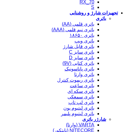
RX_70
S
تجهیزات شارژ و روشنایی
باتری
باتری قلمی (AA)
باتری نیم قلمی (AAA)
باتری ۱۸۶۵۰
باتری ویپ
باتری قابل شارژ
باتری سایز C
باتری سایز D
باتری کتابی (9V)
باتری پاناسونیک
باتری وارتا
باتری ریموت کنترل
باتری ساعت
باتری سکه ای
باتری سمعکی
باتری لپ تاپ
باتری لیتیوم یون
باتری لیتیوم پلیمر
شارژر باتری
VARTA (وارتا)
NITECORE (نایتکور)