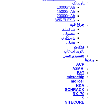
پاوربانک
10000mAh
15000mAh
20000mAh
WIRELESS
چراغ قوه
حرفه ای
معمولی
خودکاری
هندلی
هدلایت
باتری لپ تاپ
چسب و خمیر
برندها
ACP
ASAHI
F&T
microchip
molicell
R&A
SCHRACK
RX_70
S
NITECORE