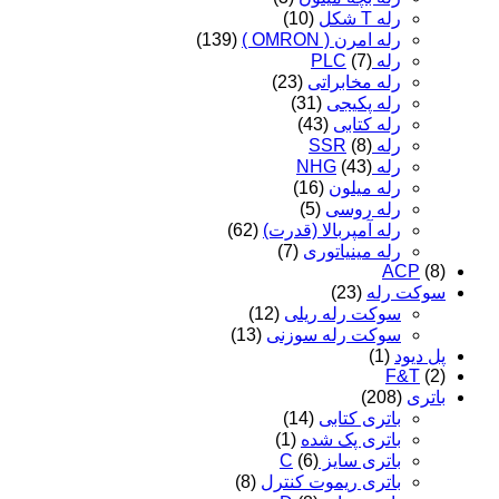
رله T شکل
(10)
رله امرن ( OMRON )
(139)
رله PLC
(7)
رله مخابراتی
(23)
رله پکیجی
(31)
رله کتابی
(43)
رله SSR
(8)
رله NHG
(43)
رله میلون
(16)
رله روسی
(5)
رله آمپربالا (قدرت)
(62)
رله مینیاتوری
(7)
ACP
(8)
سوکت رله
(23)
سوکت رله ریلی
(12)
سوکت رله سوزنی
(13)
پل دیود
(1)
F&T
(2)
باتری
(208)
باتری کتابی
(14)
باتری پک شده
(1)
باتری سایز C
(6)
باتری ریموت کنترل
(8)