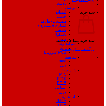
روسی
لودسل
تک پایه
سبد خرید
خمشی
خمشی دو طرفه
فشاری (سیلندری)
کششی
باسکولی
خاص
سبد خرید شما خالی است.
سوکت رله
ریلی
بازگشت به فروشگاه
PCB (سوزنی)
ای سی
smd
دیپ
پتانسیومتر
PT5
PT10
PT15
اسپانیایی
چینی
کارت رله
۲ کانال
۴ کانال