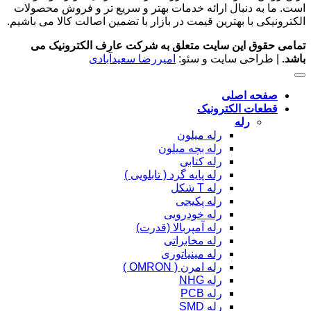
است. ما به دنبال ارائه خدمات بهتر و سریع تر و فروش محصولات
الکترونیکی با بهترین قیمت در بازار با تضمین اصالت کالا می باشیم.
تمامی حقوق این سایت متعلق به شرکت عارف الکترونیک می
باشد.
| طراحی سایت و سئو:
امیررضا سعیدآبادی
صفحه اصلی
قطعات الکترونیک
رله
رله میلون
رله بچه میلون
رله کتابی
رله پایه گرد ( تابلویی )
رله T شکل
رله پکیجی
رله خودرویی
رله آمپربالا (قدرت)
رله مخابراتی
رله مینیاتوری
رله امرن ( OMRON )
رله NHG
رله PCB
رله SMD