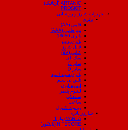
ARTANIC (آرتانیک)
PROSKIT
تجهیزات شارژ و روشنایی
باتری
قلمی (AA)
نیم قلمی (AAA)
باتری 18650
باتری ویپ
قابل شارژ
کتابی (9V)
سکه ای
سایز C
سایز D
باتری سیلد اسید
تلفن بی سیم
لیتیوم ایون
لیتیوم پلیمر
سمعکی
ساعت
ریموت کنترل
شارژر باتری
VARTA (وارتا)
NITECORE (نایتکور)
پاوربانک