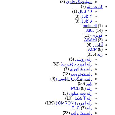
سوئیچینگ فلزی
(3)
کارت رله
(7)
۱۶ کانال
(1)
۴ کانال
(3)
۸ کانال
(3)
molicell
(1)
J30J
(14)
کولری
(13)
ASAHI
(3)
آداپتور
(4)
ACP
(8)
رله
(336)
رله روسی
(5)
رله آمپربالا (قدرت)
(62)
رله مینیاتوری
(7)
رله خودرویی
(18)
رله پایه گرد ( تابلویی )
(9)
پاور
(50)
رله PCB
(8)
رله بچه میلون
(3)
رله T شکل
(10)
رله امرن ( OMRON )
(139)
رله PLC
(7)
رله مخابراتی
(23)