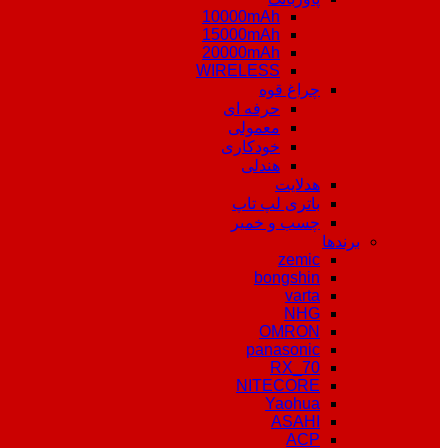
10000mAh
15000mAh
20000mAh
WIRELESS
چراغ قوه
حرفه ای
معمولی
خودکاری
هندلی
هدلایت
باتری لپ تاپ
چسب و خمیر
برندها
zemic
bongshin
varta
NHG
OMRON
panasonic
RX_70
NITECORE
Yaohua
ASAHI
ACP