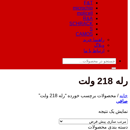
F&T
microchip
molicell
R&A
SCHRACK
S
CAMOS
راهنما خرید
وبلاگ
ارتباط با ما
جستجو
برای:
رله 218 ولت
خانه
/
محصولات برچسب خورده “رله 218 ولت”
صافی
نمایش یک نتیجه
دسته‌ بندی محصولات