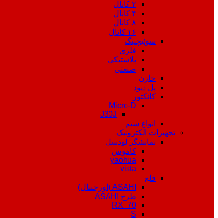
۲ کانال
۴ کانال
۸ کانال
۱۶ کانال
سوئیچینگ
فلزی
پلاستیکی
صنعتی
خازن
پل دیود
کانکتور
Micro-D
J30J
انواع سیم
تجهیزات الکترونیک
نمایشگر لودسل
کاموس
yaohua
vista
قلع
ASAHI (اورجینال)
طرح ASAHI
RX_70
S