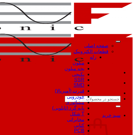
Skip
to
content
صفحه اصلی
قطعات الکترونیک
رله
میلون
بچه میلون
پکیجی
SSR
SMD
قدرت (آمپربالا)
خودرویی
جستجو
مینیاتوری
برای:
پایه گرد (تابلویی)
T شکل
سبد خرید
مخابراتی
کتابی
PCB