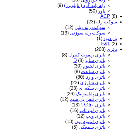
رله پایه گرد ( تابلویی )
(9)
پاور
(50)
ACP
(8)
سوکت رله
(23)
سوکت رله ریلی
(12)
سوکت رله سوزنی
(13)
پل دیود
(1)
F&T
(2)
باتری
(208)
باتری ریموت کنترل
(8)
باتری سایز D
(8)
باتری لیتیوم
(30)
باتری ساعت
(8)
باتری وارتا
(80)
باتری شارژی
(23)
باتری سکه ای
(23)
باتری پاناسونیک
(26)
باتری تلفن بی سیم
(12)
باتری ۱۸۶۵۰
(13)
باتری لپ تاپ
(16)
باتری ویپ
(12)
باتری لیتیوم یون
(13)
باتری سمعکی
(5)