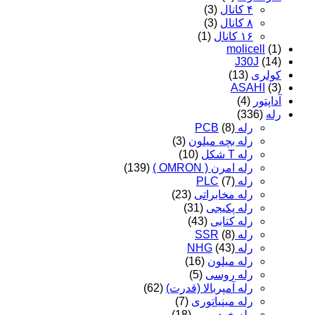
۴ کانال
(3)
۸ کانال
(3)
۱۶ کانال
(1)
molicell
(1)
J30J
(14)
کولری
(13)
ASAHI
(3)
آداپتور
(4)
رله
(336)
رله PCB
(8)
رله بچه میلون
(3)
رله T شکل
(10)
رله امرن ( OMRON )
(139)
رله PLC
(7)
رله مخابراتی
(23)
رله پکیجی
(31)
رله کتابی
(43)
رله SSR
(8)
رله NHG
(43)
رله میلون
(16)
رله روسی
(5)
رله آمپربالا (قدرت)
(62)
رله مینیاتوری
(7)
رله خودرویی
(18)