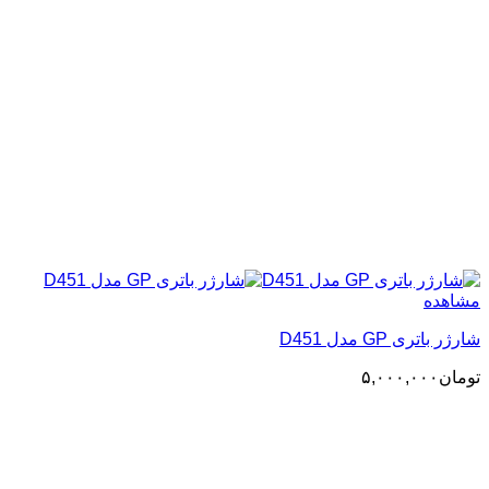
مشاهده
شارژر باتری GP مدل D451
تومان
۵,۰۰۰,۰۰۰