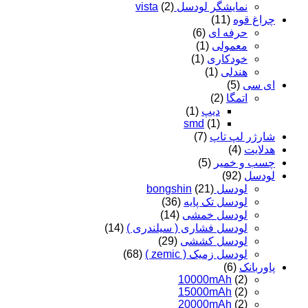
نمایشگر لودسل vista
(2)
چراغ قوه
(11)
حرفه ای
(6)
معمولی
(1)
خودکاری
(1)
هندلی
(1)
ای سی
(5)
اتمگا
(2)
دیپ
(1)
smd
(1)
شارژر لپ تاپ
(7)
هدلایت
(4)
چسب و خمیر
(5)
لودسل
(92)
لودسل bongshin
(21)
لودسل تک پایه
(36)
لودسل خمشی
(14)
لودسل فشاری ( سیلندری )
(14)
لودسل کششی
(29)
لودسل زمیک ( zemic )
(68)
پاوربانک
(6)
10000mAh
(2)
15000mAh
(2)
20000mAh
(2)