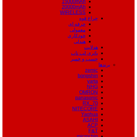
15000mAh
20000mAh
WIRELESS
چراغ قوه
حرفه ای
معمولی
خودکاری
هندلی
هدلایت
باتری لپ تاپ
چسب و خمیر
برندها
zemic
bongshin
varta
NHG
OMRON
panasonic
RX_70
NITECORE
Yaohua
ASAHI
ACP
F&T
microchip