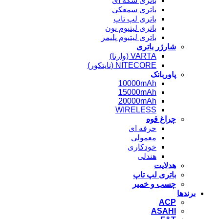
باتری سکه ای
باتری سمعکی
باتری لپ تاپ
باتری لیتیوم یون
باتری لیتیوم پلیمر
شارژر باتری
VARTA (وارتا)
NITECORE (نایتکور)
پاوربانک
10000mAh
15000mAh
20000mAh
WIRELESS
چراغ قوه
حرفه ای
معمولی
خودکاری
هندلی
هدلایت
باتری لپ تاپ
چسب و خمیر
برندها
ACP
ASAHI