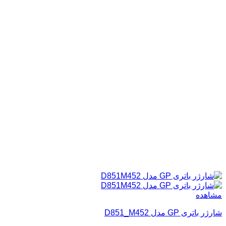
مشاهده
شارژر باتری GP مدل D851_M452