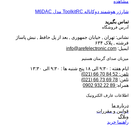
مشاهده
شارژر هوشمند دوکاناله ToolkitRC مدل M6DAC
تماس بگیرید
آدرس فروشگاه
نشانی: تهران , خیابان جمهوری , بعد از پل حافظ , نبش پاساژ
فرشته , پلاک ۶۳۴
ایمیل:
info@arefelectronic.com
میزبان صدای گرمتان هستیم
ایام هفته : ۹:۳۰ الی ۱۸ پنج شنبه ها : ۹:۳۰ الی ۱۳:۳۰
تلفن: 52 84 70 66 (021)
تلفن:
78 69 73 66 (021)
همراه:
89 22 932 0902
اطلاعات عارف الکترونیک
درباره ما
قوانین و مقررات
وبلاگ
راهنما خرید