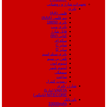
تجهیزات شارژ و روشنایی
باتری
قلمی (AA)
نیم قلمی (AAA)
باتری 18650
باتری ویپ
قابل شارژ
کتابی (9V)
سکه ای
سایز C
سایز D
باتری سیلد اسید
تلفن بی سیم
لیتیوم ایون
لیتیوم پلیمر
سمعکی
ساعت
ریموت کنترل
شارژر باتری
VARTA (وارتا)
NITECORE (نایتکور)
پاوربانک
10000mAh