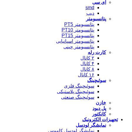
ای سی
smd
دیپ
پتانسیومتر
پتانسیومتر PT5
پتانسیومتر PT10
پتانسیومتر PT15
پتانسیومتر اسپانیایی
پتانسیومتر چینی
کارت رله
۲ کانال
۴ کانال
۸ کانال
۱۶ کانال
سوئیچینگ
سوئیچینگ فلزی
سوئیچینگ پلاستیکی
سوئیچینگ صنعتی
خازن
پل دیود
کانکتور
تجهیزات الکترونیک
نمایشگر لودسل
نمایشگر لودسل کاموس