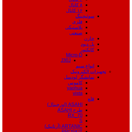
۸ کانال
۱۶ کانال
سوئیچینگ
فلزی
پلاستیکی
صنعتی
خازن
پل دیود
کانکتور
Micro-D
J30J
انواع سیم
تجهیزات الکترونیک
نمایشگر لودسل
کاموس
yaohua
vista
قلع
ASAHI (اورجینال)
طرح ASAHI
RX_70
S
ARTANIC (آرتانیک)
PROSKIT