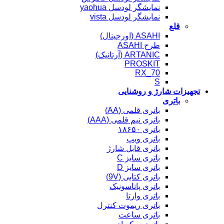
نمایشگر لودسل yaohua
نمایشگر لودسل vista
قلع
ASAHI (اورجینال)
طرح ASAHI
ARTANIC (آرتانیک)
PROSKIT
RX_70
S
تجهیزات شارژ و روشنایی
باتری
باتری قلمی (AA)
باتری نیم قلمی (AAA)
باتری ۱۸۶۵۰
باتری ویپ
باتری قابل شارژ
باتری سایز C
باتری سایز D
باتری کتابی (9V)
باتری پاناسونیک
باتری وارتا
باتری ریموت کنترل
باتری ساعت