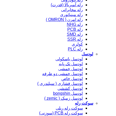
رله آمپربالا (قدرت)
رله مخابراتی
رله مینیاتوری
رله امرن ( OMRON )
رله NHG
رله PCB
رله SMD
رله SSR
کولری
رله PLC
لودسل
لودسل باسکولی
لودسل تک پایه
لودسل خمشی
لودسل خمشی دو طرفه
لودسل خاص
لودسل فشاری ( سیلندری )
لودسل کششی
لودسل bongshin
لودسل زمیک ( zemic )
سوکت رله
سوکت رله ریلی
سوکت رله PCB (سوزنی)