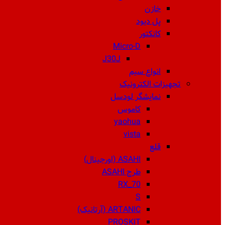
خازن
پل دیود
کانکتور
Micro-D
J30J
انواع سیم
تجهیزات الکترونیک
نمایشگر لودسل
کاموس
yaohua
vista
قلع
ASAHI (اورجینال)
طرح ASAHI
RX_70
S
ARTANIC (آرتانیک)
PROSKIT