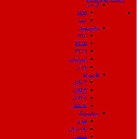
بازگشت به فروشگاه
ای سی
smd
دیپ
پتانسیومتر
PT5
PT10
PT15
اسپانیایی
چینی
کارت رله
۲ کانال
۴ کانال
۸ کانال
۱۶ کانال
سوئیچینگ
فلزی
پلاستیکی
صنعتی