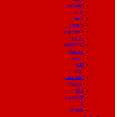
bongshin
varta
NHG
OMRON
panasonic
RX_70
NITECORE
Yaohua
ASAHI
ACP
F&T
microchip
molicell
R&A
SCHRACK
S
CAMOS