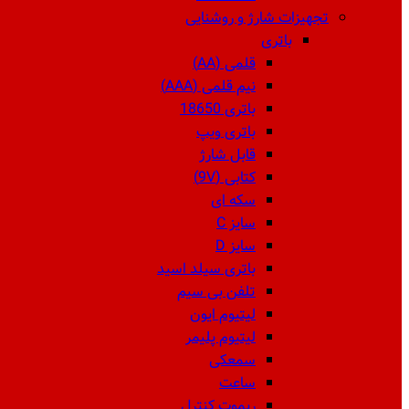
تجهیزات شارژ و روشنایی
باتری
قلمی (AA)
نیم قلمی (AAA)
باتری 18650
باتری ویپ
قابل شارژ
کتابی (9V)
سکه ای
سایز C
سایز D
باتری سیلد اسید
تلفن بی سیم
لیتیوم ایون
لیتیوم پلیمر
سمعکی
ساعت
ریموت کنترل