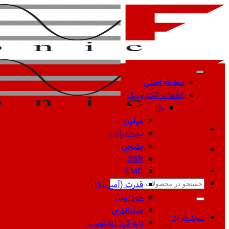
Skip
to
content
صفحه اصلی
قطعات الکترونیک
رله
میلون
بچه میلون
پکیجی
SSR
SMD
جستجو
قدرت (آمپربالا)
برای:
خودرویی
مینیاتوری
سبد خرید
پایه گرد (تابلویی)