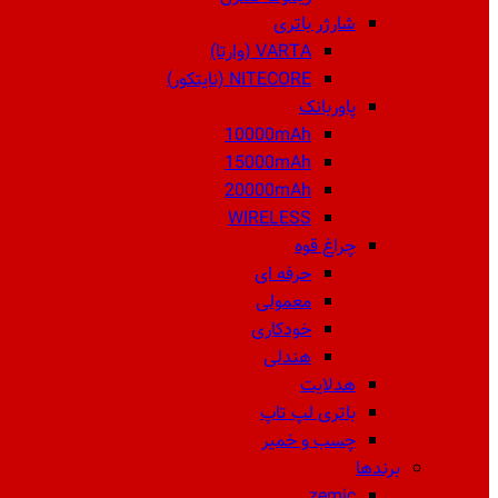
شارژر باتری
VARTA (وارتا)
NITECORE (نایتکور)
پاوربانک
10000mAh
15000mAh
20000mAh
WIRELESS
چراغ قوه
حرفه ای
معمولی
خودکاری
هندلی
هدلایت
باتری لپ تاپ
چسب و خمیر
برندها
zemic