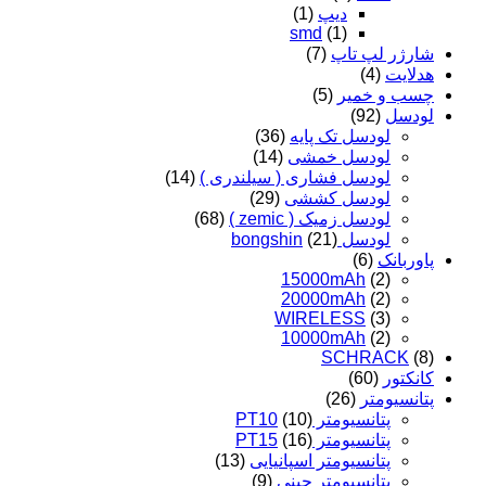
دیپ
(1)
smd
(1)
شارژر لپ تاپ
(7)
هدلایت
(4)
چسب و خمیر
(5)
لودسل
(92)
لودسل تک پایه
(36)
لودسل خمشی
(14)
لودسل فشاری ( سیلندری )
(14)
لودسل کششی
(29)
لودسل زمیک ( zemic )
(68)
لودسل bongshin
(21)
پاوربانک
(6)
15000mAh
(2)
20000mAh
(2)
WIRELESS
(3)
10000mAh
(2)
SCHRACK
(8)
کانکتور
(60)
پتانسیومتر
(26)
پتانسیومتر PT10
(10)
پتانسیومتر PT15
(16)
پتانسیومتر اسپانیایی
(13)
پتانسیومتر چینی
(9)