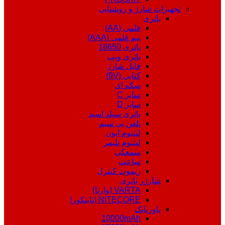
تجهیزات شارژ و روشنایی
باتری
قلمی (AA)
نیم قلمی (AAA)
باتری 18650
باتری ویپ
قابل شارژ
کتابی (9V)
سکه ای
سایز C
سایز D
باتری سیلد اسید
تلفن بی سیم
لیتیوم ایون
لیتیوم پلیمر
سمعکی
ساعت
ریموت کنترل
شارژر باتری
VARTA (وارتا)
NITECORE (نایتکور)
پاوربانک
10000mAh