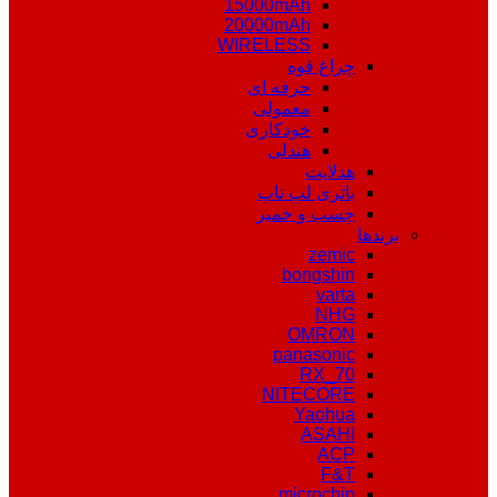
15000mAh
20000mAh
WIRELESS
چراغ قوه
حرفه ای
معمولی
خودکاری
هندلی
هدلایت
باتری لپ تاپ
چسب و خمیر
برندها
zemic
bongshin
varta
NHG
OMRON
panasonic
RX_70
NITECORE
Yaohua
ASAHI
ACP
F&T
microchip