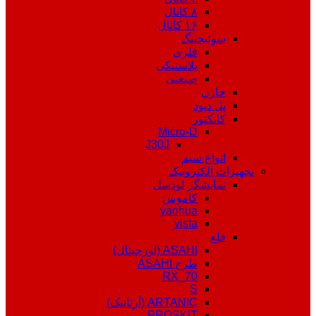
۸ کانال
۱۶ کانال
سوئیچینگ
فلزی
پلاستیکی
صنعتی
خازن
پل دیود
کانکتور
Micro-D
J30J
انواع سیم
تجهیزات الکترونیک
نمایشگر لودسل
کاموس
yaohua
vista
قلع
ASAHI (اورجینال)
طرح ASAHI
RX_70
S
ARTANIC (آرتانیک)
PROSKIT