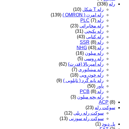
رله
(336)
رله T شکل
(10)
رله امرن ( OMRON )
(139)
رله PLC
(7)
رله مخابراتی
(23)
رله پکیجی
(31)
رله کتابی
(43)
رله SSR
(8)
رله NHG
(43)
رله میلون
(16)
رله روسی
(5)
رله آمپربالا (قدرت)
(62)
رله مینیاتوری
(7)
رله خودرویی
(18)
رله پایه گرد ( تابلویی )
(9)
پاور
(50)
رله PCB
(8)
رله بچه میلون
(3)
ACP
(8)
سوکت رله
(23)
سوکت رله ریلی
(12)
سوکت رله سوزنی
(13)
پل دیود
(1)