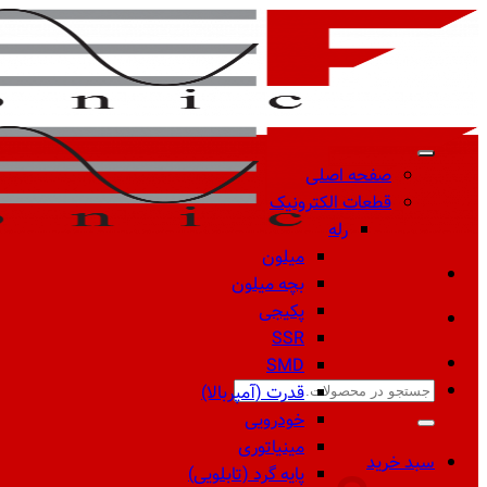
Skip
to
content
صفحه اصلی
قطعات الکترونیک
رله
میلون
بچه میلون
پکیجی
SSR
SMD
جستجو
قدرت (آمپربالا)
برای:
خودرویی
مینیاتوری
سبد خرید
پایه گرد (تابلویی)