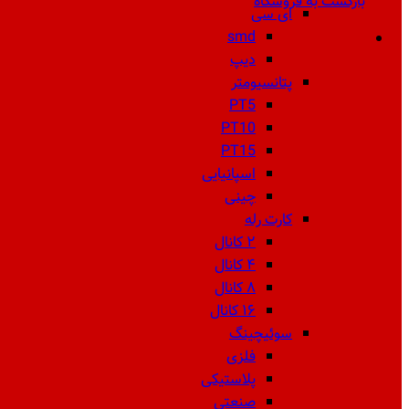
بازگشت به فروشگاه
ای سی
smd
دیپ
پتانسیومتر
PT5
PT10
PT15
اسپانیایی
چینی
کارت رله
۲ کانال
۴ کانال
۸ کانال
۱۶ کانال
سوئیچینگ
فلزی
پلاستیکی
صنعتی