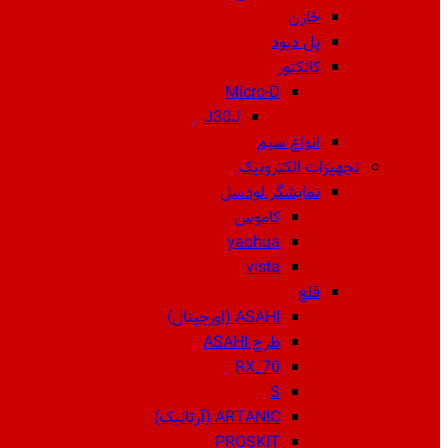
خازن
پل دیود
کانکتور
Micro-D
J30J
انواع سیم
تجهیزات الکترونیک
نمایشگر لودسل
کاموس
yaohua
vista
قلع
ASAHI (اورجینال)
طرح ASAHI
RX_70
S
ARTANIC (آرتانیک)
PROSKIT