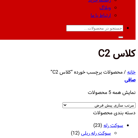
راهنما خرید
وبلاگ
ارتباط با ما
جستجو
برای:
کلاس C2
خانه
/
محصولات برچسب خورده “کلاس C2”
صافی
نمایش همه 5 محصولات
دسته‌ بندی محصولات
سوکت رله
(23)
سوکت رله ریلی
(12)