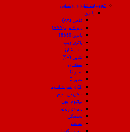
تجهیزات شارژ و روشنایی
باتری
قلمی (AA)
نیم قلمی (AAA)
باتری 18650
باتری ویپ
قابل شارژ
کتابی (9V)
سکه ای
سایز C
سایز D
باتری سیلد اسید
تلفن بی سیم
لیتیوم ایون
لیتیوم پلیمر
سمعکی
ساعت
ریموت کنترل