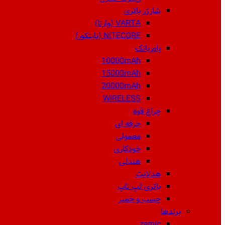
شارژر باتری
VARTA (وارتا)
NITECORE (نایتکور)
پاوربانک
10000mAh
15000mAh
20000mAh
WIRELESS
چراغ قوه
حرفه ای
معمولی
خودکاری
هندلی
هدلایت
باتری لپ تاپ
چسب و خمیر
برندها
zemic