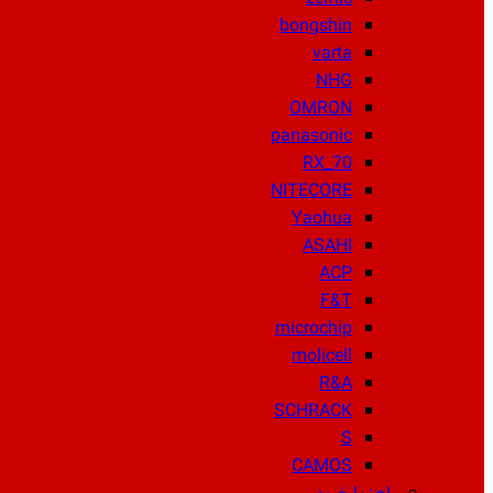
bongshin
varta
NHG
OMRON
panasonic
RX_70
NITECORE
Yaohua
ASAHI
ACP
F&T
microchip
molicell
R&A
SCHRACK
S
CAMOS