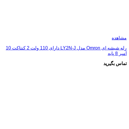
مشاهده
رله شیشه ای Omron مدل LY2N-J دارای 110 ولت 2 کنتاکت 10
آمپر 8 پایه
تماس بگیرید