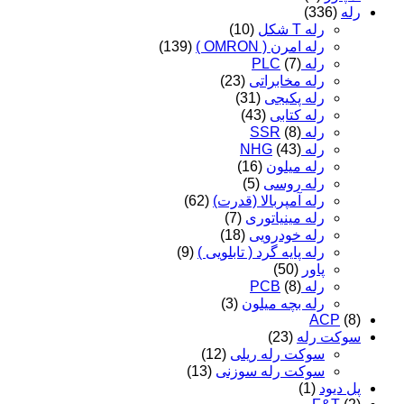
رله
(336)
رله T شکل
(10)
رله امرن ( OMRON )
(139)
رله PLC
(7)
رله مخابراتی
(23)
رله پکیجی
(31)
رله کتابی
(43)
رله SSR
(8)
رله NHG
(43)
رله میلون
(16)
رله روسی
(5)
رله آمپربالا (قدرت)
(62)
رله مینیاتوری
(7)
رله خودرویی
(18)
رله پایه گرد ( تابلویی )
(9)
پاور
(50)
رله PCB
(8)
رله بچه میلون
(3)
ACP
(8)
سوکت رله
(23)
سوکت رله ریلی
(12)
سوکت رله سوزنی
(13)
پل دیود
(1)