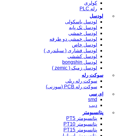
کولری
رله PLC
لودسل
لودسل باسکولی
لودسل تک پایه
لودسل خمشی
لودسل خمشی دو طرفه
لودسل خاص
لودسل فشاری ( سیلندری )
لودسل کششی
لودسل bongshin
لودسل زمیک ( zemic )
سوکت رله
سوکت رله ریلی
سوکت رله PCB (سوزنی)
ای سی
smd
دیپ
پتانسیومتر
پتانسیومتر PT5
پتانسیومتر PT10
پتانسیومتر PT15
پتانسیومتر اسپانیایی