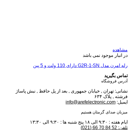
مشاهده
در انبار موجود نمی باشد
رله امرن مدل G2R-1-SN دارای 110 ولت و 5 پین
تماس بگیرید
آدرس فروشگاه
نشانی: تهران , خیابان جمهوری , بعد از پل حافظ , نبش پاساژ
فرشته , پلاک ۶۳۴
ایمیل:
info@arefelectronic.com
میزبان صدای گرمتان هستیم
ایام هفته : ۹:۳۰ الی ۱۸ پنج شنبه ها : ۹:۳۰ الی ۱۳:۳۰
تلفن: 52 84 70 66 (021)