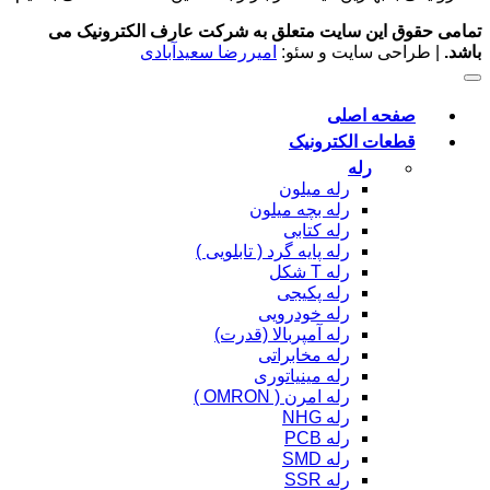
تمامی حقوق این سایت متعلق به شرکت عارف الکترونیک می
باشد.
| طراحی سایت و سئو:
امیررضا سعیدآبادی
صفحه اصلی
قطعات الکترونیک
رله
رله میلون
رله بچه میلون
رله کتابی
رله پایه گرد ( تابلویی )
رله T شکل
رله پکیجی
رله خودرویی
رله آمپربالا (قدرت)
رله مخابراتی
رله مینیاتوری
رله امرن ( OMRON )
رله NHG
رله PCB
رله SMD
رله SSR