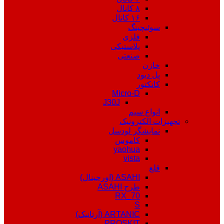
۸ کانال
۱۶ کانال
سوئیچینگ
فلزی
پلاستیکی
صنعتی
خازن
پل دیود
کانکتور
Micro-D
J30J
انواع سیم
تجهیزات الکترونیک
نمایشگر لودسل
کاموس
yaohua
vista
قلع
ASAHI (اورجینال)
طرح ASAHI
RX_70
S
ARTANIC (آرتانیک)
PROSKIT