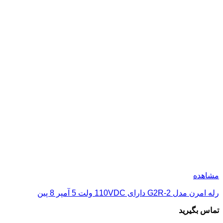
مشاهده
رله امرن مدل G2R-2 دارای 110VDC ولت 5 آمپر 8 پین
تماس بگیرید