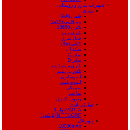
تجهیزات شارژ و روشنایی
باتری
قلمی (AA)
نیم قلمی (AAA)
باتری 18650
باتری ویپ
قابل شارژ
کتابی (9V)
سکه ای
سایز C
سایز D
باتری سیلد اسید
تلفن بی سیم
لیتیوم ایون
لیتیوم پلیمر
سمعکی
ساعت
ریموت کنترل
شارژر باتری
VARTA (وارتا)
NITECORE (نایتکور)
پاوربانک
10000mAh