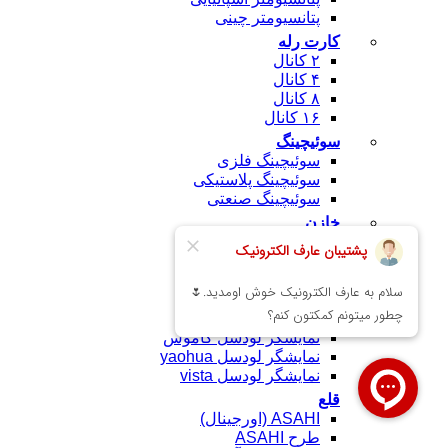
پتانسیومتر چینی
کارت رله
۲ کانال
۴ کانال
۸ کانال
۱۶ کانال
سوئیچینگ
سوئیچینگ فلزی
سوئیچینگ پلاستیکی
سوئیچینگ صنعتی
خازن
پل دیود
کانکتور
تجهیزات الکترونیک
نمایشگر لودسل
نمایشگر لودسل کاموس
نمایشگر لودسل yaohua
نمایشگر لودسل vista
قلع
ASAHI (اورجینال)
طرح ASAHI