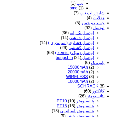
دیپ
(1)
smd
(1)
شارژر لپ تاپ
(7)
هدلایت
(4)
چسب و خمیر
(5)
لودسل
(92)
لودسل تک پایه
(36)
لودسل خمشی
(14)
لودسل فشاری ( سیلندری )
(14)
لودسل کششی
(29)
لودسل زمیک ( zemic )
(68)
لودسل bongshin
(21)
پاوربانک
(6)
15000mAh
(2)
20000mAh
(2)
WIRELESS
(3)
10000mAh
(2)
SCHRACK
(8)
کانکتور
(60)
پتانسیومتر
(26)
پتانسیومتر PT10
(10)
پتانسیومتر PT15
(16)
پتانسیومتر اسپانیایی
(13)
پتانسیومتر چینی
(9)