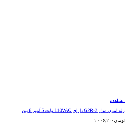
مشاهده
رله امرن مدل G2R-2 دارای 110VAC ولت 5 آمپر 8 پین
تومان
۱,۰۰۶,۲۰۰