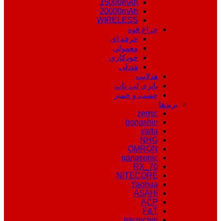
15000mAh
20000mAh
WIRELESS
چراغ قوه
حرفه ای
معمولی
خودکاری
هندلی
هدلایت
باتری لپ تاپ
چسب و خمیر
برندها
zemic
bongshin
varta
NHG
OMRON
panasonic
RX_70
NITECORE
Yaohua
ASAHI
ACP
F&T
microchip