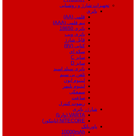
تجهیزات شارژ و روشنایی
باتری
قلمی (AA)
نیم قلمی (AAA)
باتری 18650
باتری ویپ
قابل شارژ
کتابی (9V)
سکه ای
سایز C
سایز D
باتری سیلد اسید
تلفن بی سیم
لیتیوم ایون
لیتیوم پلیمر
سمعکی
ساعت
ریموت کنترل
شارژر باتری
VARTA (وارتا)
NITECORE (نایتکور)
پاوربانک
10000mAh