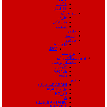
۸ کانال
۱۶ کانال
سوئیچینگ
فلزی
پلاستیکی
صنعتی
خازن
پل دیود
کانکتور
Micro-D
J30J
انواع سیم
تجهیزات الکترونیک
نمایشگر لودسل
کاموس
yaohua
vista
قلع
ASAHI (اورجینال)
طرح ASAHI
RX_70
S
ARTANIC (آرتانیک)
PROSKIT