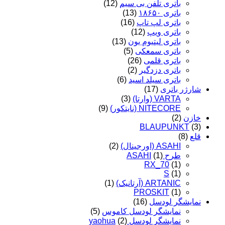
باتری تلفن بی سیم
(12)
باتری ۱۸۶۵۰
(13)
باتری لپ تاپ
(16)
باتری ویپ
(12)
باتری لیتیوم یون
(13)
باتری سمعکی
(5)
باتری قلمی
(26)
باتری دزدگیر
(2)
باتری سیلد اسید
(6)
شارژر باتری
(17)
VARTA (وارتا)
(3)
NITECORE (نایتکور)
(9)
خازن
(2)
BLAUPUNKT
(3)
قلع
(8)
ASAHI (اورجینال)
(2)
طرح ASAHI
(1)
RX_70
(1)
S
(1)
ARTANIC (آرتانیک)
(1)
PROSKIT
(1)
نمایشگر لودسل
(16)
نمایشگر لودسل کاموس
(5)
نمایشگر لودسل yaohua
(2)