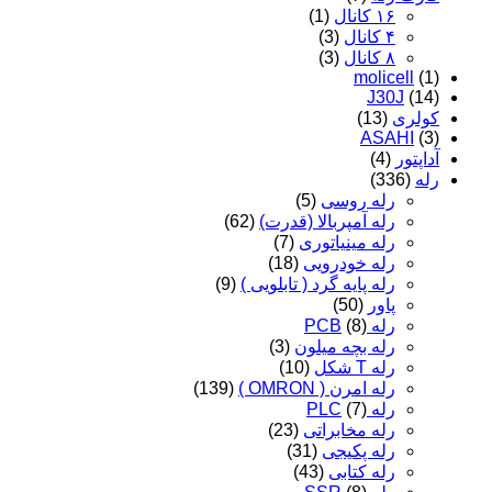
۱۶ کانال
(1)
۴ کانال
(3)
۸ کانال
(3)
molicell
(1)
J30J
(14)
کولری
(13)
ASAHI
(3)
آداپتور
(4)
رله
(336)
رله روسی
(5)
رله آمپربالا (قدرت)
(62)
رله مینیاتوری
(7)
رله خودرویی
(18)
رله پایه گرد ( تابلویی )
(9)
پاور
(50)
رله PCB
(8)
رله بچه میلون
(3)
رله T شکل
(10)
رله امرن ( OMRON )
(139)
رله PLC
(7)
رله مخابراتی
(23)
رله پکیجی
(31)
رله کتابی
(43)