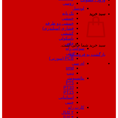
روسی
لودسل
تک پایه
سبد خرید
خمشی
خمشی دو طرفه
فشاری (سیلندری)
کششی
باسکولی
خاص
سبد خرید شما خالی است.
سوکت رله
ریلی
بازگشت به فروشگاه
PCB (سوزنی)
ای سی
smd
دیپ
پتانسیومتر
PT5
PT10
PT15
اسپانیایی
چینی
کارت رله
۲ کانال
۴ کانال