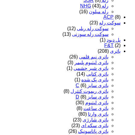
رله SSR
(8)
رله NHG
(43)
رله میلون
(16)
ACP
(8)
سوکت رله
(23)
سوکت رله ریلی
(12)
سوکت رله سوزنی
(13)
پل دیود
(1)
F&T
(2)
باتری
(208)
باتری نیم قلمی
(26)
باتری لیتیوم پلیمر
(3)
باتری شیر چشمی
(1)
باتری کتابی
(14)
باتری پک شده
(1)
باتری سایز C
(6)
باتری ریموت کنترل
(8)
باتری سایز D
(8)
باتری لیتیوم
(30)
باتری ساعت
(8)
باتری وارتا
(80)
باتری شارژی
(23)
باتری سکه ای
(23)
باتری پاناسونیک
(26)