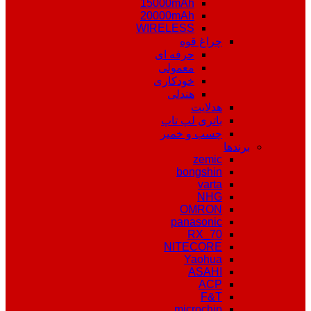
15000mAh
20000mAh
WIRELESS
چراغ قوه
حرفه ای
معمولی
خودکاری
هندلی
هدلایت
باتری لپ تاپ
چسب و خمیر
برندها
zemic
bongshin
varta
NHG
OMRON
panasonic
RX_70
NITECORE
Yaohua
ASAHI
ACP
F&T
microchip