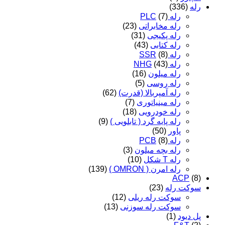
رله
(336)
رله PLC
(7)
رله مخابراتی
(23)
رله پکیجی
(31)
رله کتابی
(43)
رله SSR
(8)
رله NHG
(43)
رله میلون
(16)
رله روسی
(5)
رله آمپربالا (قدرت)
(62)
رله مینیاتوری
(7)
رله خودرویی
(18)
رله پایه گرد ( تابلویی )
(9)
پاور
(50)
رله PCB
(8)
رله بچه میلون
(3)
رله T شکل
(10)
رله امرن ( OMRON )
(139)
ACP
(8)
سوکت رله
(23)
سوکت رله ریلی
(12)
سوکت رله سوزنی
(13)
پل دیود
(1)