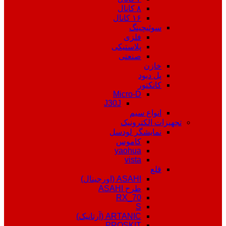
۸ کانال
۱۶ کانال
سوئیچینگ
فلزی
پلاستیکی
صنعتی
خازن
پل دیود
کانکتور
Micro-D
J30J
انواع سیم
تجهیزات الکترونیک
نمایشگر لودسل
کاموس
yaohua
vista
قلع
ASAHI (اورجینال)
طرح ASAHI
RX_70
S
ARTANIC (آرتانیک)
PROSKIT