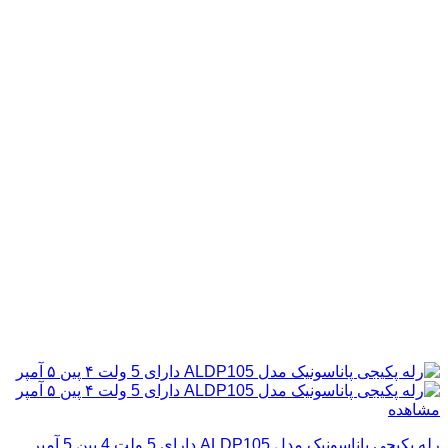
مشاهده
رله پکیجی پاناسونیک مدل ALDP105 دارای 5 ولت 4 پین 5 آمپر