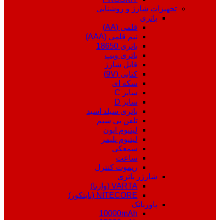
تجهیزات شارژ و روشنایی
باتری
قلمی (AA)
نیم قلمی (AAA)
باتری 18650
باتری ویپ
قابل شارژ
کتابی (9V)
سکه ای
سایز C
سایز D
باتری سیلد اسید
تلفن بی سیم
لیتیوم ایون
لیتیوم پلیمر
سمعکی
ساعت
ریموت کنترل
شارژر باتری
VARTA (وارتا)
NITECORE (نایتکور)
پاوربانک
10000mAh