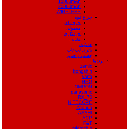
15000mAh
20000mAh
WIRELESS
چراغ قوه
حرفه ای
معمولی
خودکاری
هندلی
هدلایت
باتری لپ تاپ
چسب و خمیر
برندها
zemic
bongshin
varta
NHG
OMRON
panasonic
RX_70
NITECORE
Yaohua
ASAHI
ACP
F&T
microchip