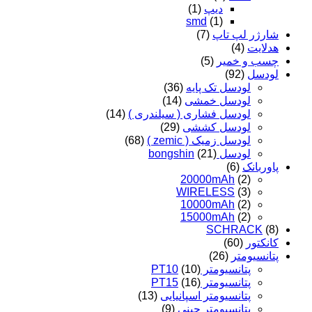
دیپ
(1)
smd
(1)
شارژر لپ تاپ
(7)
هدلایت
(4)
چسب و خمیر
(5)
لودسل
(92)
لودسل تک پایه
(36)
لودسل خمشی
(14)
لودسل فشاری ( سیلندری )
(14)
لودسل کششی
(29)
لودسل زمیک ( zemic )
(68)
لودسل bongshin
(21)
پاوربانک
(6)
20000mAh
(2)
WIRELESS
(3)
10000mAh
(2)
15000mAh
(2)
SCHRACK
(8)
کانکتور
(60)
پتانسیومتر
(26)
پتانسیومتر PT10
(10)
پتانسیومتر PT15
(16)
پتانسیومتر اسپانیایی
(13)
پتانسیومتر چینی
(9)