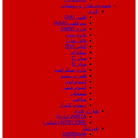
تجهیزات شارژ و روشنایی
باتری
قلمی (AA)
نیم قلمی (AAA)
باتری 18650
باتری ویپ
قابل شارژ
کتابی (9V)
سکه ای
سایز C
سایز D
باتری سیلد اسید
تلفن بی سیم
لیتیوم ایون
لیتیوم پلیمر
سمعکی
ساعت
ریموت کنترل
شارژر باتری
VARTA (وارتا)
NITECORE (نایتکور)
پاوربانک
10000mAh