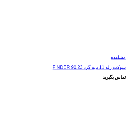
عارف الکترونیک با ۴۰ سال سابقه در زمینه صادرات و واردات
قطعات الکترونیک در تمامی این سال ها به دنبال بهترین و ساده
ترین روش ها برای خدمات ارزنده تر به مشتریان عزیز خود بوده
است. ما به دنبال ارائه خدمات بهتر و سریع تر و فروش محصولات
الکترونیکی با بهترین قیمت در بازار با تضمین اصالت کالا می باشیم.
تمامی حقوق این سایت متعلق به شرکت عارف الکترونیک می
باشد.
| طراحی سایت و سئو:
امیررضا سعیدآبادی
صفحه اصلی
قطعات الکترونیک
رله
رله میلون
رله بچه میلون
رله کتابی
رله پایه گرد ( تابلویی )
رله T شکل
رله پکیجی
رله خودرویی
رله آمپربالا (قدرت)
رله مخابراتی