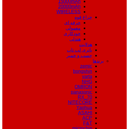
15000mAh
20000mAh
WIRELESS
چراغ قوه
حرفه ای
معمولی
خودکاری
هندلی
هدلایت
باتری لپ تاپ
چسب و خمیر
برندها
zemic
bongshin
varta
NHG
OMRON
panasonic
RX_70
NITECORE
Yaohua
ASAHI
ACP
F&T
microchip