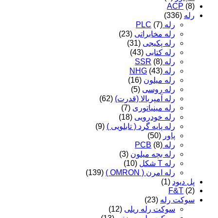
ACP
(8)
رله
(336)
رله PLC
(7)
رله مخابراتی
(23)
رله پکیجی
(31)
رله کتابی
(43)
رله SSR
(8)
رله NHG
(43)
رله میلون
(16)
رله روسی
(5)
رله آمپربالا (قدرت)
(62)
رله مینیاتوری
(7)
رله خودرویی
(18)
رله پایه گرد ( تابلویی )
(9)
پاور
(50)
رله PCB
(8)
رله بچه میلون
(3)
رله T شکل
(10)
رله امرن ( OMRON )
(139)
پل دیود
(1)
F&T
(2)
سوکت رله
(23)
سوکت رله ریلی
(12)