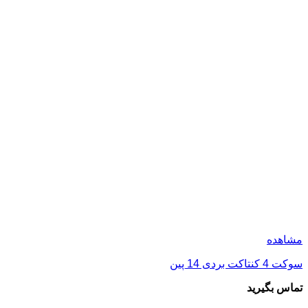
مشاهده
سوکت PCB امرن مدل P2R-05 دارای 5 پین
تماس بگیرید