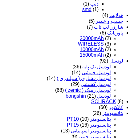
دیپ
(1)
smd
(1)
هدلایت
(4)
چسب و خمیر
(5)
شارژر لپ تاپ
(7)
پاوربانک
(6)
20000mAh
(2)
WIRELESS
(3)
10000mAh
(2)
15000mAh
(2)
لودسل
(92)
لودسل تک پایه
(36)
لودسل خمشی
(14)
لودسل فشاری ( سیلندری )
(14)
لودسل کششی
(29)
لودسل زمیک ( zemic )
(68)
لودسل bongshin
(21)
SCHRACK
(8)
کانکتور
(60)
پتانسیومتر
(26)
پتانسیومتر PT10
(10)
پتانسیومتر PT15
(16)
پتانسیومتر اسپانیایی
(13)
پتانسیومتر چینی
(9)