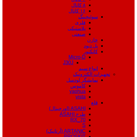
۸ کانال
۱۶ کانال
سوئیچینگ
فلزی
پلاستیکی
صنعتی
خازن
پل دیود
کانکتور
Micro-D
J30J
انواع سیم
تجهیزات الکترونیک
نمایشگر لودسل
کاموس
yaohua
vista
قلع
ASAHI (اورجینال)
طرح ASAHI
RX_70
S
ARTANIC (آرتانیک)
PROSKIT