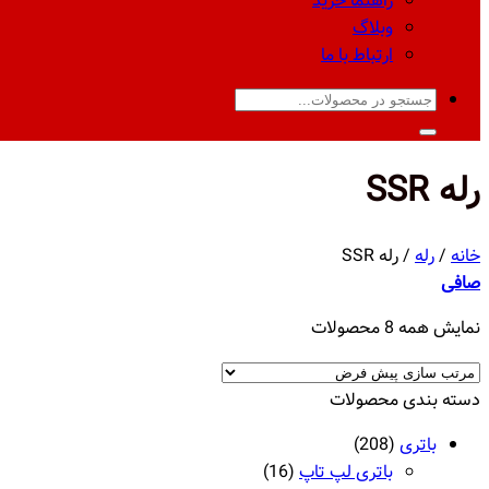
راهنما خرید
وبلاگ
ارتباط با ما
جستجو
برای:
رله SSR
خانه
/
رله
/
رله SSR
صافی
نمایش همه 8 محصولات
دسته‌ بندی محصولات
باتری
(208)
باتری لپ تاپ
(16)