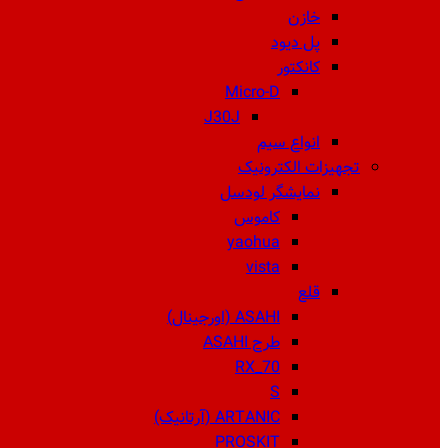
خازن
پل دیود
کانکتور
Micro-D
J30J
انواع سیم
تجهیزات الکترونیک
نمایشگر لودسل
کاموس
yaohua
vista
قلع
ASAHI (اورجینال)
طرح ASAHI
RX_70
S
ARTANIC (آرتانیک)
PROSKIT