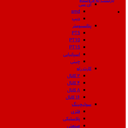
بازگشت به فروشگاه
ای سی
smd
دیپ
پتانسیومتر
PT5
PT10
PT15
اسپانیایی
چینی
کارت رله
۲ کانال
۴ کانال
۸ کانال
۱۶ کانال
سوئیچینگ
فلزی
پلاستیکی
صنعتی