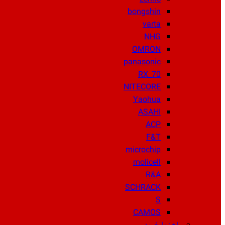
bongshin
varta
NHG
OMRON
panasonic
RX_70
NITECORE
Yaohua
ASAHI
ACP
F&T
microchip
molicell
R&A
SCHRACK
S
CAMOS