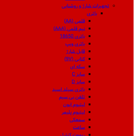
تجهیزات شارژ و روشنایی
باتری
قلمی (AA)
نیم قلمی (AAA)
باتری 18650
باتری ویپ
قابل شارژ
کتابی (9V)
سکه ای
سایز C
سایز D
باتری سیلد اسید
تلفن بی سیم
لیتیوم ایون
لیتیوم پلیمر
سمعکی
ساعت
ریموت کنترل