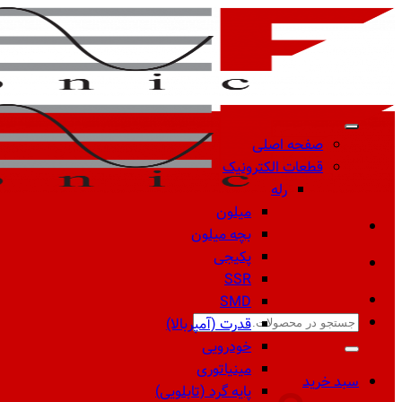
Skip
to
content
صفحه اصلی
قطعات الکترونیک
رله
میلون
بچه میلون
پکیجی
SSR
SMD
جستجو
قدرت (آمپربالا)
برای:
خودرویی
مینیاتوری
سبد خرید
پایه گرد (تابلویی)