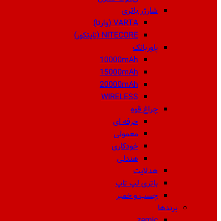
شارژر باتری
VARTA (وارتا)
NITECORE (نایتکور)
پاوربانک
10000mAh
15000mAh
20000mAh
WIRELESS
چراغ قوه
حرفه ای
معمولی
خودکاری
هندلی
هدلایت
باتری لپ تاپ
چسب و خمیر
برندها
zemic