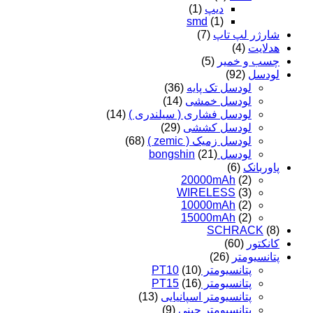
دیپ
(1)
smd
(1)
شارژر لپ تاپ
(7)
هدلایت
(4)
چسب و خمیر
(5)
لودسل
(92)
لودسل تک پایه
(36)
لودسل خمشی
(14)
لودسل فشاری ( سیلندری )
(14)
لودسل کششی
(29)
لودسل زمیک ( zemic )
(68)
لودسل bongshin
(21)
پاوربانک
(6)
20000mAh
(2)
WIRELESS
(3)
10000mAh
(2)
15000mAh
(2)
SCHRACK
(8)
کانکتور
(60)
پتانسیومتر
(26)
پتانسیومتر PT10
(10)
پتانسیومتر PT15
(16)
پتانسیومتر اسپانیایی
(13)
پتانسیومتر چینی
(9)