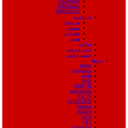
15000mAh
20000mAh
WIRELESS
چراغ قوه
حرفه ای
معمولی
خودکاری
هندلی
هدلایت
باتری لپ تاپ
چسب و خمیر
برندها
zemic
bongshin
varta
NHG
OMRON
panasonic
RX_70
NITECORE
Yaohua
ASAHI
ACP
F&T
microchip