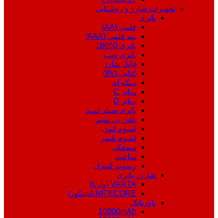
تجهیزات شارژ و روشنایی
باتری
قلمی (AA)
نیم قلمی (AAA)
باتری 18650
باتری ویپ
قابل شارژ
کتابی (9V)
سکه ای
سایز C
سایز D
باتری سیلد اسید
تلفن بی سیم
لیتیوم ایون
لیتیوم پلیمر
سمعکی
ساعت
ریموت کنترل
شارژر باتری
VARTA (وارتا)
NITECORE (نایتکور)
پاوربانک
10000mAh