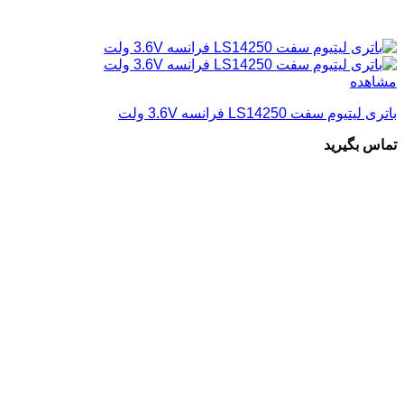
مشاهده
باتری لیتیوم سفت LS14250 فرانسه 3.6V ولت
تماس بگیرید