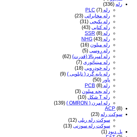
رله
(336)
رله PLC
(7)
رله مخابراتی
(23)
رله پکیجی
(31)
رله کتابی
(43)
رله SSR
(8)
رله NHG
(43)
رله میلون
(16)
رله روسی
(5)
رله آمپربالا (قدرت)
(62)
رله مینیاتوری
(7)
رله خودرویی
(18)
رله پایه گرد ( تابلویی )
(9)
پاور
(50)
رله PCB
(8)
رله بچه میلون
(3)
رله T شکل
(10)
رله امرن ( OMRON )
(139)
ACP
(8)
سوکت رله
(23)
سوکت رله ریلی
(12)
سوکت رله سوزنی
(13)
پل دیود
(1)