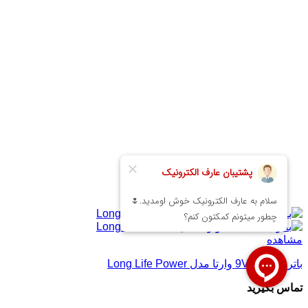
مشاهده
باتری کتابی 9V وارتا مدل Long Life Power
تماس بگیرید