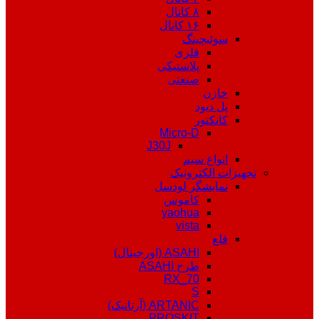
۸ کانال
۱۶ کانال
سوئیچینگ
فلزی
پلاستیکی
صنعتی
خازن
پل دیود
کانکتور
Micro-D
J30J
انواع سیم
تجهیزات الکترونیک
نمایشگر لودسل
کاموس
yaohua
vista
قلع
ASAHI (اورجینال)
طرح ASAHI
RX_70
S
ARTANIC (آرتانیک)
PROSKIT