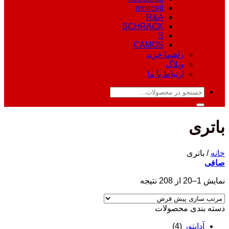
molicell
R&A
SCHRACK
S
CAMOS
راهنما خرید
وبلاگ
ارتباط با ما
جستجو
برای:
باتری
خانه
/
باتری
صافی
نمایش 1–20 از 208 نتیجه
دسته‌ بندی محصولات
آداپتور
(4)