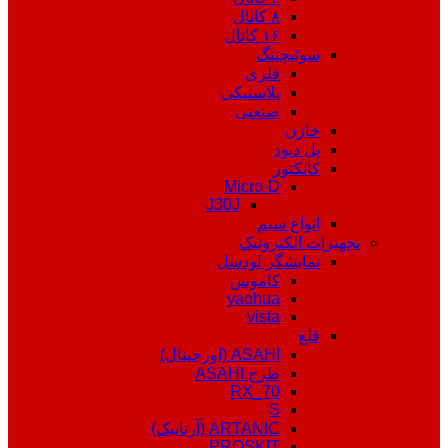
۸ کانال
۱۶ کانال
سوئیچینگ
فلزی
پلاستیکی
صنعتی
خازن
پل دیود
کانکتور
Micro-D
J30J
انواع سیم
تجهیزات الکترونیک
نمایشگر لودسل
کاموس
yaohua
vista
قلع
ASAHI (اورجینال)
طرح ASAHI
RX_70
S
ARTANIC (آرتانیک)
PROSKIT