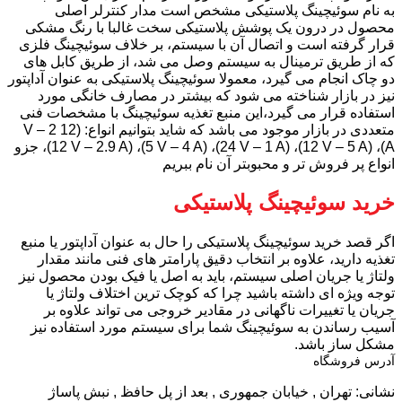
به نام سوئیچینگ پلاستیکی مشخص است مدار کنترلر اصلی
محصول در درون یک پوشش پلاستیکی سخت غالبا با رنگ مشکی
قرار گرفته است و اتصال آن با سیستم، بر خلاف سوئیچینگ فلزی
که از طریق ترمینال به سیستم وصل می شد، از طریق کابل های
دو چاک انجام می گیرد، معمولا سوئیچینگ پلاستیکی به عنوان آداپتور
نیز در بازار شناخته می شود که بیشتر در مصارف خانگی مورد
استفاده قرار می گیرد،این منبع تغذیه سوئیچینگ با مشخصات فنی
متعددی در بازار موجود می باشد که شاید بتوانیم انواع: (12 V – 2
A)، (12 V – 5 A)، (24 V – 1 A)، (5 V – 4 A)، (12 V – 2.9 A)، جزو
انواع پر فروش تر و محبوبتر آن نام ببریم
خرید سوئیچینگ پلاستیکی
اگر قصد خرید سوئیچینگ پلاستیکی را حال به عنوان آداپتور یا منبع
تغذیه دارید، علاوه بر انتخاب دقیق پارامتر های فنی مانند مقدار
ولتاژ یا جریان اصلی سیستم، باید به اصل یا فیک بودن محصول نیز
توجه ویژه ای داشته باشید چرا که کوچک ترین اختلاف ولتاژ یا
جریان یا تغییرات ناگهانی در مقادیر خروجی می تواند علاوه بر
آسیب رساندن به سوئیچینگ شما برای سیستم مورد استفاده نیز
مشکل ساز باشد.
آدرس فروشگاه
نشانی: تهران , خیابان جمهوری , بعد از پل حافظ , نبش پاساژ