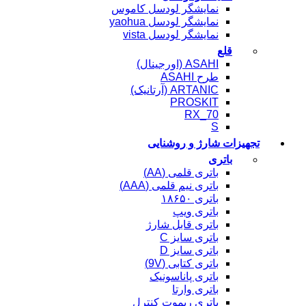
نمایشگر لودسل کاموس
نمایشگر لودسل yaohua
نمایشگر لودسل vista
قلع
ASAHI (اورجینال)
طرح ASAHI
ARTANIC (آرتانیک)
PROSKIT
RX_70
S
تجهیزات شارژ و روشنایی
باتری
باتری قلمی (AA)
باتری نیم قلمی (AAA)
باتری ۱۸۶۵۰
باتری ویپ
باتری قابل شارژ
باتری سایز C
باتری سایز D
باتری کتابی (9V)
باتری پاناسونیک
باتری وارتا
باتری ریموت کنترل