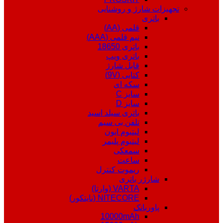
تجهیزات شارژ و روشنایی
باتری
قلمی (AA)
نیم قلمی (AAA)
باتری 18650
باتری ویپ
قابل شارژ
کتابی (9V)
سکه ای
سایز C
سایز D
باتری سیلد اسید
تلفن بی سیم
لیتیوم ایون
لیتیوم پلیمر
سمعکی
ساعت
ریموت کنترل
شارژر باتری
VARTA (وارتا)
NITECORE (نایتکور)
پاوربانک
10000mAh