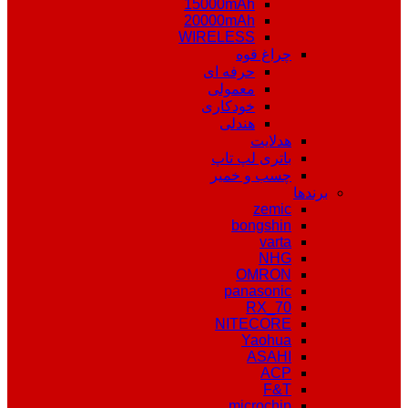
15000mAh
20000mAh
WIRELESS
چراغ قوه
حرفه ای
معمولی
خودکاری
هندلی
هدلایت
باتری لپ تاپ
چسب و خمیر
برندها
zemic
bongshin
varta
NHG
OMRON
panasonic
RX_70
NITECORE
Yaohua
ASAHI
ACP
F&T
microchip