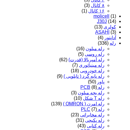
۸ کانال
(3)
۱۶ کانال
(1)
molicell
(1)
J30J
(14)
کولری
(13)
ASAHI
(3)
آداپتور
(4)
رله
(336)
رله میلون
(16)
رله روسی
(5)
رله آمپربالا (قدرت)
(62)
رله مینیاتوری
(7)
رله خودرویی
(18)
رله پایه گرد ( تابلویی )
(9)
پاور
(50)
رله PCB
(8)
رله بچه میلون
(3)
رله T شکل
(10)
رله امرن ( OMRON )
(139)
رله PLC
(7)
رله مخابراتی
(23)
رله پکیجی
(31)
رله کتابی
(43)