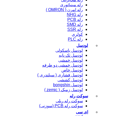
رله مینیاتوری
رله امرن ( OMRON )
رله NHG
رله PCB
رله SMD
رله SSR
کولری
رله PLC
لودسل
لودسل باسکولی
لودسل تک پایه
لودسل خمشی
لودسل خمشی دو طرفه
لودسل خاص
لودسل فشاری ( سیلندری )
لودسل کششی
لودسل bongshin
لودسل زمیک ( zemic )
سوکت رله
سوکت رله ریلی
سوکت رله PCB (سوزنی)
ای سی