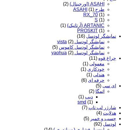
ASAHI (اورجینال)
(2)
طرح ASAHI
(1)
RX_70
(1)
S
(1)
ARTANIC (آرتانیک)
(1)
PROSKIT
(1)
نمایشگر لودسل
(16)
نمایشگر لودسل vista
(2)
نمایشگر لودسل کاموس
(5)
نمایشگر لودسل yaohua
(2)
چراغ قوه
(11)
معمولی
(1)
خودکاری
(1)
هندلی
(1)
حرفه ای
(6)
ای سی
(5)
اتمگا
(2)
دیپ
(1)
smd
(1)
شارژر لپ تاپ
(7)
هدلایت
(4)
چسب و خمیر
(5)
لودسل
(92)
لودسل فشاری ( سیلندری )
(14)