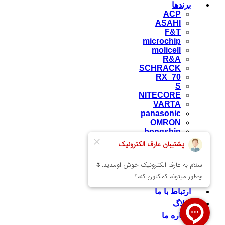
برندها
ACP
ASAHI
F&T
microchip
molicell
R&A
SCHRACK
RX_70
S
NITECORE
VARTA
panasonic
OMRON
bongshin
yaohua
camos
zemic
NHG
راهنمای خرید از سایت
ارتباط با ما
وبلاگ
درباره ما