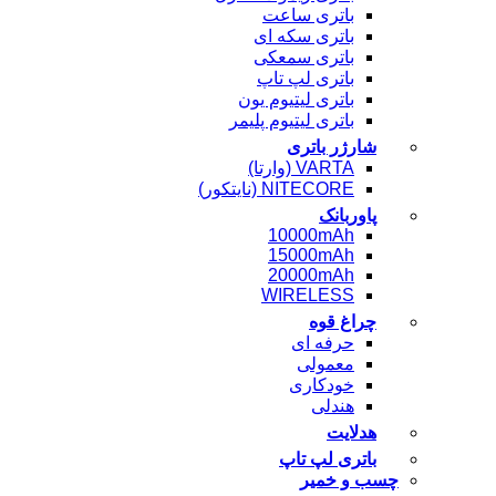
باتری ساعت
باتری سکه ای
باتری سمعکی
باتری لپ تاپ
باتری لیتیوم یون
باتری لیتیوم پلیمر
شارژر باتری
VARTA (وارتا)
NITECORE (نایتکور)
پاوربانک
10000mAh
15000mAh
20000mAh
WIRELESS
چراغ قوه
حرفه ای
معمولی
خودکاری
هندلی
هدلایت
باتری لپ تاپ
چسب و خمیر