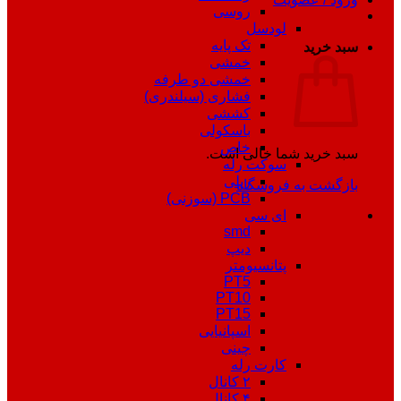
روسی
لودسل
تک پایه
سبد خرید
خمشی
خمشی دو طرفه
فشاری (سیلندری)
کششی
باسکولی
خاص
سبد خرید شما خالی است.
سوکت رله
ریلی
بازگشت به فروشگاه
PCB (سوزنی)
ای سی
smd
دیپ
پتانسیومتر
PT5
PT10
PT15
اسپانیایی
چینی
کارت رله
۲ کانال
۴ کانال