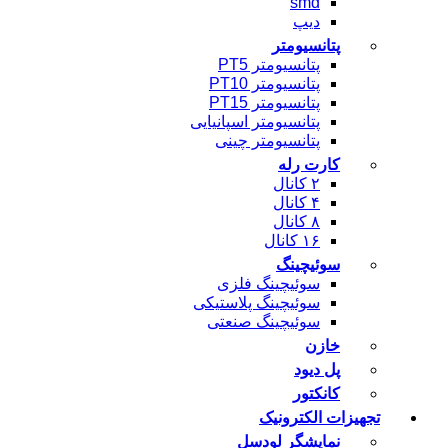
smd
دیپ
پتانسیومتر
پتانسیومتر PT5
پتانسیومتر PT10
پتانسیومتر PT15
پتانسیومتر اسپانیایی
پتانسیومتر چینی
کارت رله
۲ کانال
۴ کانال
۸ کانال
۱۶ کانال
سوئیچینگ
سوئیچینگ فلزی
سوئیچینگ پلاستیکی
سوئیچینگ صنعتی
خازن
پل دیود
کانکتور
تجهیزات الکترونیک
نمایشگر لودسل