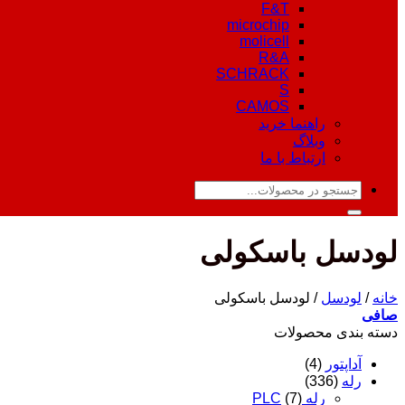
F&T
microchip
molicell
R&A
SCHRACK
S
CAMOS
راهنما خرید
وبلاگ
ارتباط با ما
جستجو
برای:
لودسل باسکولی
خانه
/
لودسل
/
لودسل باسکولی
صافی
دسته‌ بندی محصولات
آداپتور
(4)
رله
(336)
رله PLC
(7)