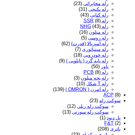
رله مخابراتی
(23)
رله پکیجی
(31)
رله کتابی
(43)
رله SSR
(8)
رله NHG
(43)
رله میلون
(16)
رله روسی
(5)
رله آمپربالا (قدرت)
(62)
رله مینیاتوری
(7)
رله خودرویی
(18)
رله پایه گرد ( تابلویی )
(9)
پاور
(50)
رله PCB
(8)
رله بچه میلون
(3)
رله T شکل
(10)
رله امرن ( OMRON )
(139)
ACP
(8)
سوکت رله
(23)
سوکت رله ریلی
(12)
سوکت رله سوزنی
(13)
پل دیود
(1)
F&T
(2)
باتری
(208)
باتری سکه ای
(23)