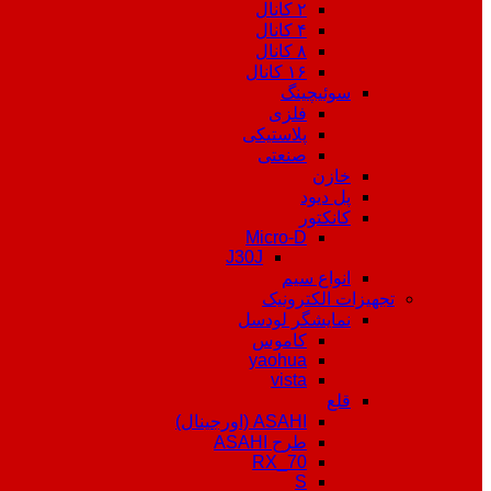
۲ کانال
۴ کانال
۸ کانال
۱۶ کانال
سوئیچینگ
فلزی
پلاستیکی
صنعتی
خازن
پل دیود
کانکتور
Micro-D
J30J
انواع سیم
تجهیزات الکترونیک
نمایشگر لودسل
کاموس
yaohua
vista
قلع
ASAHI (اورجینال)
طرح ASAHI
RX_70
S