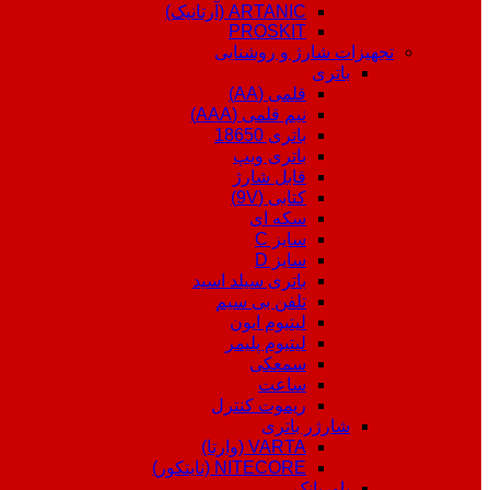
ARTANIC (آرتانیک)
PROSKIT
تجهیزات شارژ و روشنایی
باتری
قلمی (AA)
نیم قلمی (AAA)
باتری 18650
باتری ویپ
قابل شارژ
کتابی (9V)
سکه ای
سایز C
سایز D
باتری سیلد اسید
تلفن بی سیم
لیتیوم ایون
لیتیوم پلیمر
سمعکی
ساعت
ریموت کنترل
شارژر باتری
VARTA (وارتا)
NITECORE (نایتکور)
پاوربانک