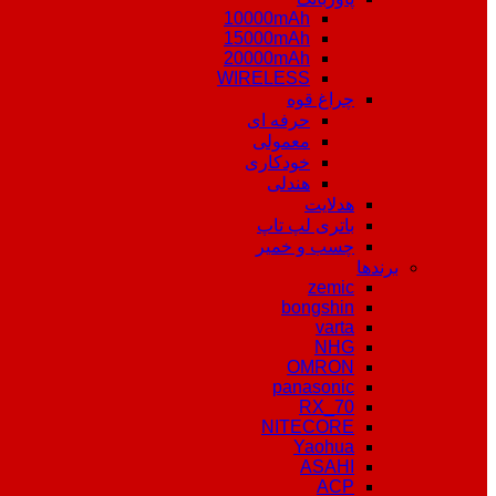
10000mAh
15000mAh
20000mAh
WIRELESS
چراغ قوه
حرفه ای
معمولی
خودکاری
هندلی
هدلایت
باتری لپ تاپ
چسب و خمیر
برندها
zemic
bongshin
varta
NHG
OMRON
panasonic
RX_70
NITECORE
Yaohua
ASAHI
ACP