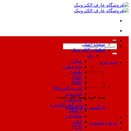
Skip
to
content
صفحه اصلی
جستجو
قطعات الکترونیک
برای:
رله
میلون
سبد خرید
بچه میلون
پکیجی
SSR
SMD
قدرت (آمپربالا)
خودرویی
سبد خرید شما خالی است.
مینیاتوری
پایه گرد (تابلویی)
بازگشت به فروشگاه
T شکل
مخابراتی
کتابی
ورود / عضویت
PCB