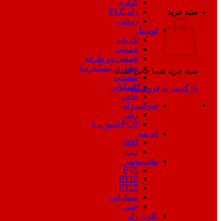
کولری
رله PLC
سبد خرید
روسی
لودسل
تک پایه
خمشی
خمشی دو طرفه
فشاری (سیلندری)
سبد خرید شما خالی است.
کششی
باسکولی
بازگشت به فروشگاه
خاص
سوکت رله
ریلی
PCB (سوزنی)
ای سی
smd
دیپ
پتانسیومتر
PT5
PT10
PT15
اسپانیایی
چینی
کارت رله