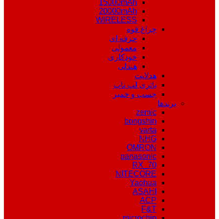
15000mAh
20000mAh
WIRELESS
چراغ قوه
حرفه ای
معمولی
خودکاری
هندلی
هدلایت
باتری لپ تاپ
چسب و خمیر
برندها
zemic
bongshin
varta
NHG
OMRON
panasonic
RX_70
NITECORE
Yaohua
ASAHI
ACP
F&T
microchip