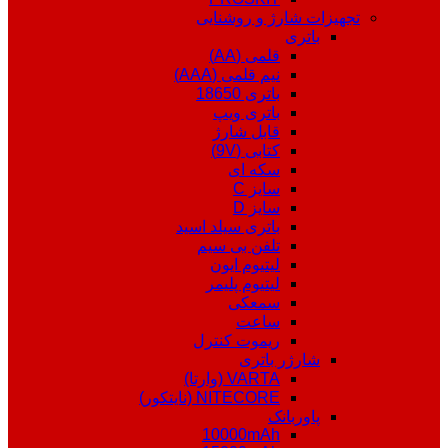
تجهیزات شارژ و روشنایی
باتری
قلمی (AA)
نیم قلمی (AAA)
باتری 18650
باتری ویپ
قابل شارژ
کتابی (9V)
سکه ای
سایز C
سایز D
باتری سیلد اسید
تلفن بی سیم
لیتیوم ایون
لیتیوم پلیمر
سمعکی
ساعت
ریموت کنترل
شارژر باتری
VARTA (وارتا)
NITECORE (نایتکور)
پاوربانک
10000mAh