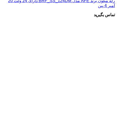
رله میلون برند AFE مدل BRF_SS_124DM دارای 24 ولت 20
آمپر 4 پین
تماس بگیرید