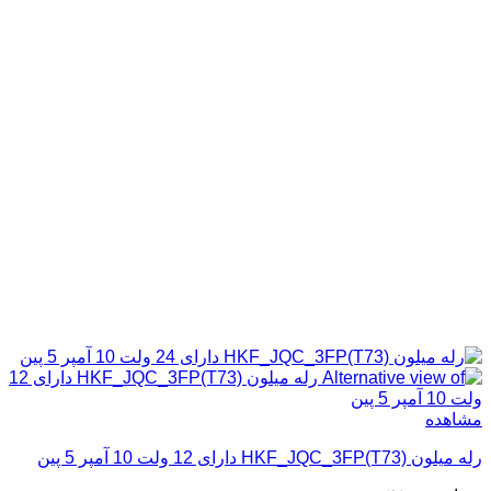
مشاهده
رله میلون HKF_JQC_3FP(T73) دارای 12 ولت 10 آمپر 5 پین