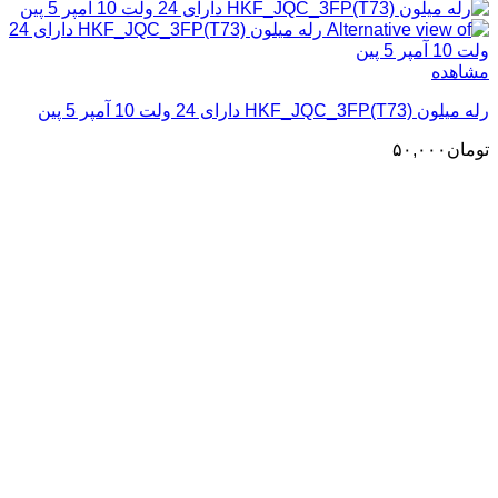
مشاهده
رله میلون HKF_JQC_3FP(T73) دارای 24 ولت 10 آمپر 5 پین
تومان
۵۰,۰۰۰