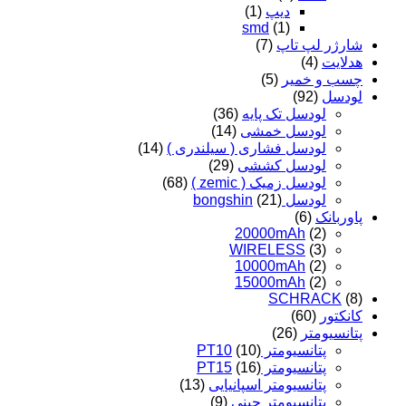
دیپ
(1)
smd
(1)
شارژر لپ تاپ
(7)
هدلایت
(4)
چسب و خمیر
(5)
لودسل
(92)
لودسل تک پایه
(36)
لودسل خمشی
(14)
لودسل فشاری ( سیلندری )
(14)
لودسل کششی
(29)
لودسل زمیک ( zemic )
(68)
لودسل bongshin
(21)
پاوربانک
(6)
20000mAh
(2)
WIRELESS
(3)
10000mAh
(2)
15000mAh
(2)
SCHRACK
(8)
کانکتور
(60)
پتانسیومتر
(26)
پتانسیومتر PT10
(10)
پتانسیومتر PT15
(16)
پتانسیومتر اسپانیایی
(13)
پتانسیومتر چینی
(9)