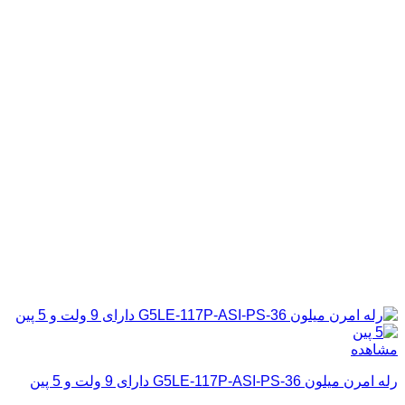
مشاهده
رله امرن میلون G5LE-117P-ASI-PS-36 دارای 9 ولت و 5 پین