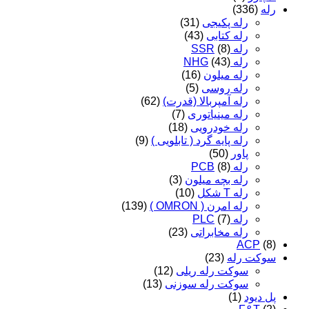
رله
(336)
رله پکیجی
(31)
رله کتابی
(43)
رله SSR
(8)
رله NHG
(43)
رله میلون
(16)
رله روسی
(5)
رله آمپربالا (قدرت)
(62)
رله مینیاتوری
(7)
رله خودرویی
(18)
رله پایه گرد ( تابلویی )
(9)
پاور
(50)
رله PCB
(8)
رله بچه میلون
(3)
رله T شکل
(10)
رله امرن ( OMRON )
(139)
رله PLC
(7)
رله مخابراتی
(23)
ACP
(8)
سوکت رله
(23)
سوکت رله ریلی
(12)
سوکت رله سوزنی
(13)
پل دیود
(1)