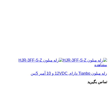
مشاهده
رله میلون Tianbo دارای 12VDC و 10 آمپر 5پین
تماس بگیرید