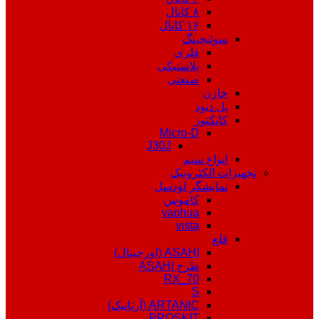
۸ کانال
۱۶ کانال
سوئیچینگ
فلزی
پلاستیکی
صنعتی
خازن
پل دیود
کانکتور
Micro-D
J30J
انواع سیم
تجهیزات الکترونیک
نمایشگر لودسل
کاموس
yaohua
vista
قلع
ASAHI (اورجینال)
طرح ASAHI
RX_70
S
ARTANIC (آرتانیک)
PROSKIT