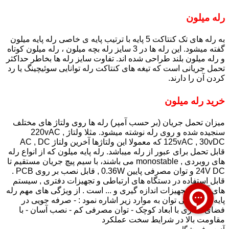
رله میلون
به رله های تک کنتاکت 5 پایه با ترتیب پایه ی خاصی رله پایه میلون
گفته میشود. این رله ها در 3 سایز رله بچه میلون ، رله میلون کوتاه
و رله میلون بلند طراحی شده اند. تفاوت سایز رله ها بخاطر حداکثر
تحمل جریانی است که تیغه های کنتاکت رله توانایی سوئیچینگ یا رد
کردن آن را دارند.
خرید رله میلون
میزان تحمل جریان (بر حسب آمپر) رله ها روی ولتاژ های مختلف
سنجیده شده و روی رله نوشته میشود. مثلا ولتاژ 220vAC ,
125vAC , 30vDC که معمولا این ولتاژها آخرین ولتاژ AC , DC
قابل تحمل برای عبور از رله میباشد. رله پایه میلون که از انواع رله
های روبردی , monostable می باشند، با سیم پیچ جریان مستقیم تا
24V DC و توان مصرفی پایین 0.36W , قابل نصب بر روی PCB .
قابل استفاده در دستگاه های ارتباطی و تجهیزات دفتری , سیستم
های آلارم , تجهیزات اندازه گیری و ... است . از ویژگی های مهم رله
پایه میلون می توان به موارد زیر اشاره نمود : - صرفه جویی در
فضای مداری با ابعاد کوچک - توان مصرفی کم - نصب آسان - با
مقاومت بالا در شرایط سخت عملکرد
آدرس فروشگاه