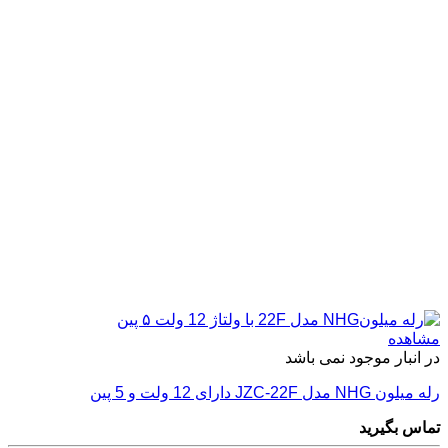
مشاهده
در انبار موجود نمی باشد
رله میلون NHG مدل JZC-22F دارای 12 ولت و 5 پین
تماس بگیرید