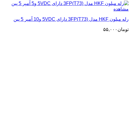
مشاهده
رله میلون HKF مدل 3FP(T73) دارای 5VDC و10 آمپر 5 پین
تومان
۵۵,۰۰۰