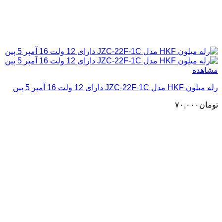
مشاهده
رله میلون HKF مدل JZC-22F-1C دارای 12 ولت 16 آمپر 5 پین
تومان
۷۰,۰۰۰