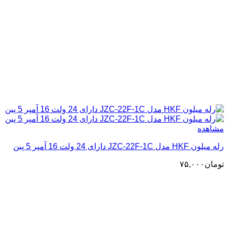
مشاهده
رله میلون HKF مدل JZC-22F-1C دارای 24 ولت 16 آمپر 5 پین
تومان
۷۵,۰۰۰