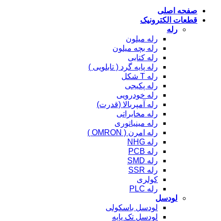
صفحه اصلی
قطعات الکترونیک
رله
رله میلون
رله بچه میلون
رله کتابی
رله پایه گرد ( تابلویی )
رله T شکل
رله پکیجی
رله خودرویی
رله آمپربالا (قدرت)
رله مخابراتی
رله مینیاتوری
رله امرن ( OMRON )
رله NHG
رله PCB
رله SMD
رله SSR
کولری
رله PLC
لودسل
لودسل باسکولی
لودسل تک پایه