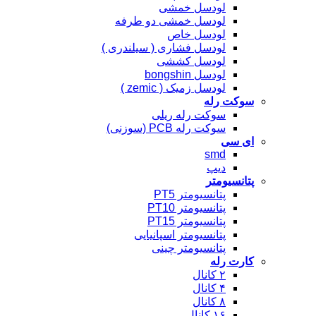
لودسل خمشی
لودسل خمشی دو طرفه
لودسل خاص
لودسل فشاری ( سیلندری )
لودسل کششی
لودسل bongshin
لودسل زمیک ( zemic )
سوکت رله
سوکت رله ریلی
سوکت رله PCB (سوزنی)
ای سی
smd
دیپ
پتانسیومتر
پتانسیومتر PT5
پتانسیومتر PT10
پتانسیومتر PT15
پتانسیومتر اسپانیایی
پتانسیومتر چینی
کارت رله
۲ کانال
۴ کانال
۸ کانال
۱۶ کانال