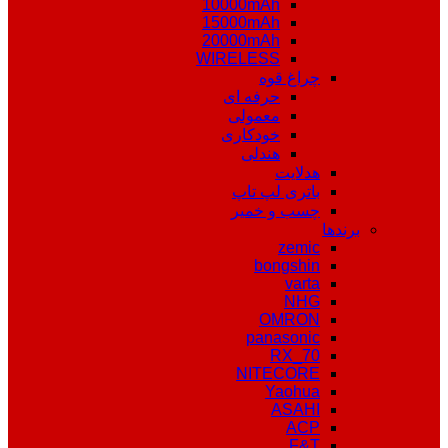
10000mAh
15000mAh
20000mAh
WIRELESS
چراغ قوه
حرفه ای
معمولی
خودکاری
هندلی
هدلایت
باتری لپ تاپ
چسب و خمیر
برندها
zemic
bongshin
varta
NHG
OMRON
panasonic
RX_70
NITECORE
Yaohua
ASAHI
ACP
F&T