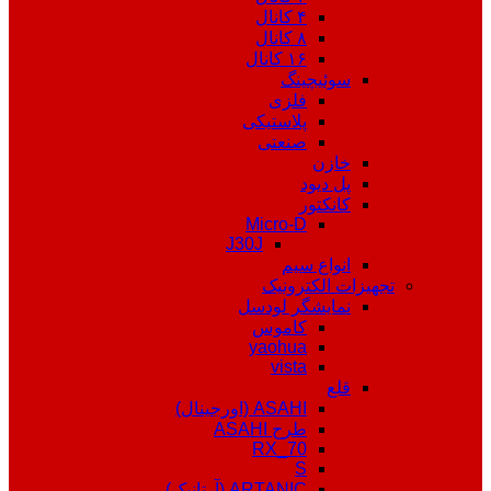
۴ کانال
۸ کانال
۱۶ کانال
سوئیچینگ
فلزی
پلاستیکی
صنعتی
خازن
پل دیود
کانکتور
Micro-D
J30J
انواع سیم
تجهیزات الکترونیک
نمایشگر لودسل
کاموس
yaohua
vista
قلع
ASAHI (اورجینال)
طرح ASAHI
RX_70
S
ARTANIC (آرتانیک)