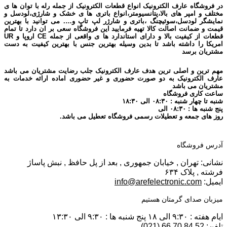
در فروشگاه عارف الکترونیک انواع قطعات الکترونیک از جمله رله با توان ها ی
مختلف و امپر های بالا،پتانسیومتر،انواع باتری ها ی خشک و شارژی،لودسل و
نمایشگر لودسل،سوئیچنگ ،باتری و شارژر لپ تاپ و…. می توانید با بهترین
قیمت و ضمانت اصالت کالا تهیه فرمایید این فروشگاه سعی بر ان دارد تا تمام
قطعات از کیفیت بالا و دارای استاندارد ها ی واقعی از جمله CE اروپا و UR
امریکا را داشته باشد تا بدین وسیله بهترین جنس با بهترین کیفیت به دست
مشتریان برسد
مهم ترین و اصلی ترین هدف عارف الکترونیک جلب رضایت مشتریان می باشد
عارف الکترونیک به دو صورت حضوری و غیر حضوری اماده ارائه خدمات به
مشتریان می باشد
ساعت کاری فروشگاه
شنبه تا چهار شنبه : ۰۸:۳۰ الی ۱۸:۳۰
پنج شنبه ها : ۰۸:۳۰ الی
روز های جمعه و تعطیلات رسمی فروشگاه تعطیل می باشد.
آدرس فروشگاه
نشانی: تهران , خیابان جمهوری , بعد از پل حافظ , نبش پاساژ
فرشته , پلاک ۶۳۴
ایمیل:
info@arefelectronic.com
میزبان صدای گرمتان هستیم
ایام هفته : ۹:۳۰ الی ۱۸ پنج شنبه ها : ۹:۳۰ الی ۱۳:۳۰
تلفن: 52 84 70 66 (021)