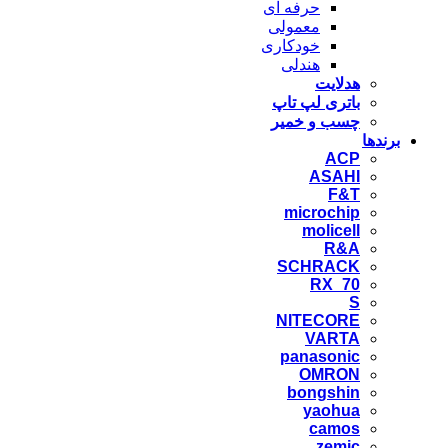
حرفه ای
معمولی
خودکاری
هندلی
هدلایت
باتری لپ تاپ
چسب و خمیر
برندها
ACP
ASAHI
F&T
microchip
molicell
R&A
SCHRACK
RX_70
S
NITECORE
VARTA
panasonic
OMRON
bongshin
yaohua
camos
zemic