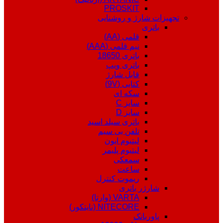
PROSKIT
تجهیزات شارژ و روشنایی
باتری
قلمی (AA)
نیم قلمی (AAA)
باتری 18650
باتری ویپ
قابل شارژ
کتابی (9V)
سکه ای
سایز C
سایز D
باتری سیلد اسید
تلفن بی سیم
لیتیوم ایون
لیتیوم پلیمر
سمعکی
ساعت
ریموت کنترل
شارژر باتری
VARTA (وارتا)
NITECORE (نایتکور)
پاوربانک