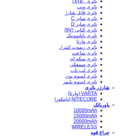
باتری ۱۸۶۵۰
باتری ویپ
باتری قابل شارژ
باتری سایز C
باتری سایز D
باتری کتابی (9V)
باتری پاناسونیک
باتری وارتا
باتری ریموت کنترل
باتری ساعت
باتری سکه ای
باتری سمعکی
باتری لپ تاپ
باتری لیتیوم یون
باتری لیتیوم پلیمر
شارژر باتری
VARTA (وارتا)
NITECORE (نایتکور)
پاوربانک
10000mAh
15000mAh
20000mAh
WIRELESS
چراغ قوه