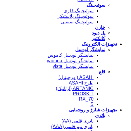
سوئیچینگ
سوئیچینگ فلزی
سوئیچینگ پلاستیکی
سوئیچینگ صنعتی
خازن
پل دیود
کانکتور
تجهیزات الکترونیک
نمایشگر لودسل
نمایشگر لودسل کاموس
نمایشگر لودسل yaohua
نمایشگر لودسل vista
قلع
ASAHI (اورجینال)
طرح ASAHI
ARTANIC (آرتانیک)
PROSKIT
RX_70
S
تجهیزات شارژ و روشنایی
باتری
باتری قلمی (AA)
باتری نیم قلمی (AAA)