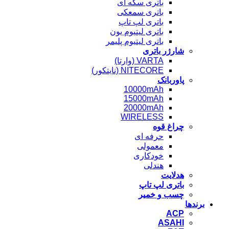
باتری سکه ای
باتری سمعکی
باتری لپ تاپ
باتری لیتیوم یون
باتری لیتیوم پلیمر
شارژر باتری
VARTA (وارتا)
NITECORE (نایتکور)
پاوربانک
10000mAh
15000mAh
20000mAh
WIRELESS
چراغ قوه
حرفه ای
معمولی
خودکاری
هندلی
هدلایت
باتری لپ تاپ
چسب و خمیر
برندها
ACP
ASAHI