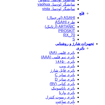
نمایشگر لودسل yaohua
نمایشگر لودسل vista
قلع
ASAHI (اورجینال)
طرح ASAHI
ARTANIC (آرتانیک)
PROSKIT
RX_70
S
تجهیزات شارژ و روشنایی
باتری
باتری قلمی (AA)
باتری نیم قلمی (AAA)
باتری ۱۸۶۵۰
باتری ویپ
باتری قابل شارژ
باتری سایز C
باتری سایز D
باتری کتابی (9V)
باتری پاناسونیک
باتری وارتا
باتری ریموت کنترل
باتری ساعت