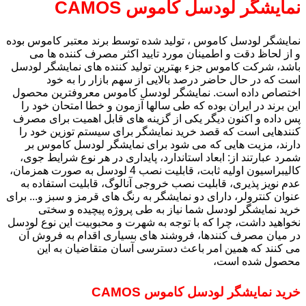
نمایشگر لودسل کاموس CAMOS
نمایشگر لودسل کاموس ، تولید شده توسط برند معتبر کاموس بوده
و از لحاظ دقت و اطمینان مورد تایید اکثر مصرف کننده ها می
باشد، شرکت کاموس جزء بهترین تولید کننده های نمایشگر لودسل
است که در حال حاضر درصد بالایی از سهم بازار را به خود
اختصاص داده است. نمایشگر لودسل کاموس معروفترین محصول
این برند در ایران بوده که طی سالها آزمون و خطا امتحان خود را
پس داده و اکنون دیگر یکی از گزینه های قابل اهمیت برای مصرف
کنندهایی است که قصد خرید نمایشگر برای سیستم توزین خود را
دارند، مزیت هایی که می شود برای نمایشگر لودسل کاموس بر
شمرد عبارتند از: ابعاد استاندارد، پایداری در هر نوع شرایط جوی،
کالیبراسیون اولیه ثابت، قابلیت نصب 4 لودسل به صورت همزمان،
عدم نویز پذیری، قابلیت نصب خروجی آنالوگ، قابلیت استفاده به
عنوان کنترولر، دارای دو نمایشگر به رنگ های قرمز و سبز و... برای
خرید نمایشگر لودسل شما نیاز به طی پروژه پیچیده و سختی
نخواهید داشت، چرا که با توجه به شهرت و محبوبیت این نوع لودسل
در میان مصرف کنندها، فروشند های بسیاری اقدام به فروش آن
می کنند که همین امر باعث دسترسی آسان متقاضیان به این
محصول شده است،
خرید نمایشگر لودسل کاموس CAMOS