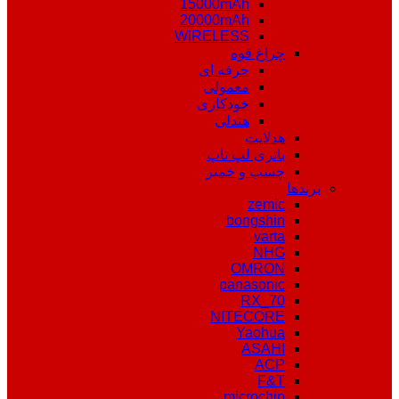
15000mAh
20000mAh
WIRELESS
چراغ قوه
حرفه ای
معمولی
خودکاری
هندلی
هدلایت
باتری لپ تاپ
چسب و خمیر
برندها
zemic
bongshin
varta
NHG
OMRON
panasonic
RX_70
NITECORE
Yaohua
ASAHI
ACP
F&T
microchip