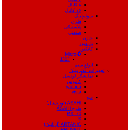
۸ کانال
۱۶ کانال
سوئیچینگ
فلزی
پلاستیکی
صنعتی
خازن
پل دیود
کانکتور
Micro-D
J30J
انواع سیم
تجهیزات الکترونیک
نمایشگر لودسل
کاموس
yaohua
vista
قلع
ASAHI (اورجینال)
طرح ASAHI
RX_70
S
ARTANIC (آرتانیک)
PROSKIT