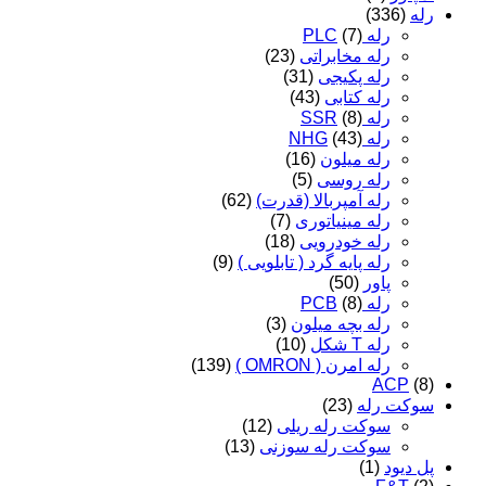
رله
(336)
رله PLC
(7)
رله مخابراتی
(23)
رله پکیجی
(31)
رله کتابی
(43)
رله SSR
(8)
رله NHG
(43)
رله میلون
(16)
رله روسی
(5)
رله آمپربالا (قدرت)
(62)
رله مینیاتوری
(7)
رله خودرویی
(18)
رله پایه گرد ( تابلویی )
(9)
پاور
(50)
رله PCB
(8)
رله بچه میلون
(3)
رله T شکل
(10)
رله امرن ( OMRON )
(139)
ACP
(8)
سوکت رله
(23)
سوکت رله ریلی
(12)
سوکت رله سوزنی
(13)
پل دیود
(1)