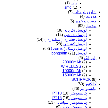
دیپ
(1)
smd
(1)
شارژر لپ تاپ
(7)
هدلایت
(4)
چسب و خمیر
(5)
لودسل
(92)
لودسل تک پایه
(36)
لودسل خمشی
(14)
لودسل فشاری ( سیلندری )
(14)
لودسل کششی
(29)
لودسل زمیک ( zemic )
(68)
لودسل bongshin
(21)
پاوربانک
(6)
20000mAh
(2)
WIRELESS
(3)
10000mAh
(2)
15000mAh
(2)
SCHRACK
(8)
کانکتور
(60)
پتانسیومتر
(26)
پتانسیومتر PT10
(10)
پتانسیومتر PT15
(16)
پتانسیومتر اسپانیایی
(13)
پتانسیومتر چینی
(9)