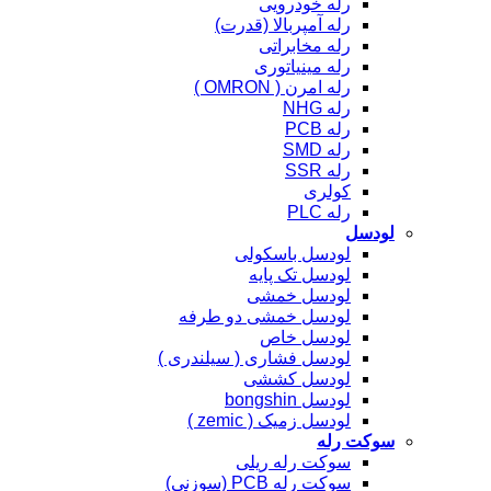
رله خودرویی
رله آمپربالا (قدرت)
رله مخابراتی
رله مینیاتوری
رله امرن ( OMRON )
رله NHG
رله PCB
رله SMD
رله SSR
کولری
رله PLC
لودسل
لودسل باسکولی
لودسل تک پایه
لودسل خمشی
لودسل خمشی دو طرفه
لودسل خاص
لودسل فشاری ( سیلندری )
لودسل کششی
لودسل bongshin
لودسل زمیک ( zemic )
سوکت رله
سوکت رله ریلی
سوکت رله PCB (سوزنی)