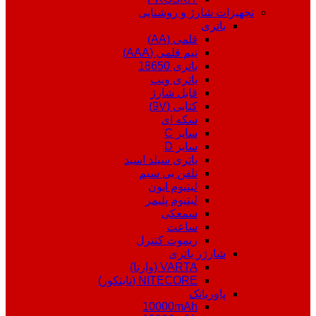
تجهیزات شارژ و روشنایی
باتری
قلمی (AA)
نیم قلمی (AAA)
باتری 18650
باتری ویپ
قابل شارژ
کتابی (9V)
سکه ای
سایز C
سایز D
باتری سیلد اسید
تلفن بی سیم
لیتیوم ایون
لیتیوم پلیمر
سمعکی
ساعت
ریموت کنترل
شارژر باتری
VARTA (وارتا)
NITECORE (نایتکور)
پاوربانک
10000mAh