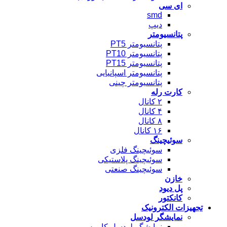
ای سی
smd
دیپ
پتانسیومتر
پتانسیومتر PT5
پتانسیومتر PT10
پتانسیومتر PT15
پتانسیومتر اسپانیایی
پتانسیومتر چینی
کارت رله
۲ کانال
۴ کانال
۸ کانال
۱۶ کانال
سوئیچینگ
سوئیچینگ فلزی
سوئیچینگ پلاستیکی
سوئیچینگ صنعتی
خازن
پل دیود
کانکتور
تجهیزات الکترونیک
نمایشگر لودسل
نمایشگر لودسل کاموس