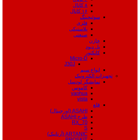
۸ کانال
۱۶ کانال
سوئیچینگ
فلزی
پلاستیکی
صنعتی
خازن
پل دیود
کانکتور
Micro-D
J30J
انواع سیم
تجهیزات الکترونیک
نمایشگر لودسل
کاموس
yaohua
vista
قلع
ASAHI (اورجینال)
طرح ASAHI
RX_70
S
ARTANIC (آرتانیک)
PROSKIT