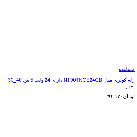
مشاهده
رله کولری مدل NT90TNCE24CB دارای 24 ولت 5 پین 40_30
آمپر
تومان
۲۹۴,۱۲۰