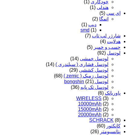
خودکاری
(1)
هندلی
(1)
ای سی
(5)
اتمگا
(2)
دیپ
(1)
smd
(1)
شارژر لپ تاپ
(7)
هدلایت
(4)
چسب و خمیر
(5)
لودسل
(92)
لودسل خمشی
(14)
لودسل فشاری ( سیلندری )
(14)
لودسل کششی
(29)
لودسل زمیک ( zemic )
(68)
لودسل bongshin
(21)
لودسل تک پایه
(36)
پاوربانک
(6)
WIRELESS
(3)
10000mAh
(2)
15000mAh
(2)
20000mAh
(2)
SCHRACK
(8)
کانکتور
(60)
پتانسیومتر
(26)