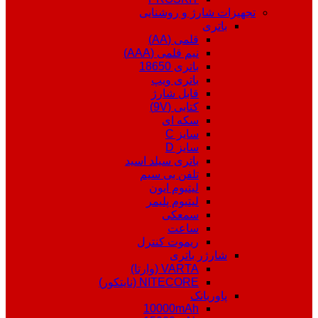
تجهیزات شارژ و روشنایی
باتری
قلمی (AA)
نیم قلمی (AAA)
باتری 18650
باتری ویپ
قابل شارژ
کتابی (9V)
سکه ای
سایز C
سایز D
باتری سیلد اسید
تلفن بی سیم
لیتیوم ایون
لیتیوم پلیمر
سمعکی
ساعت
ریموت کنترل
شارژر باتری
VARTA (وارتا)
NITECORE (نایتکور)
پاوربانک
10000mAh