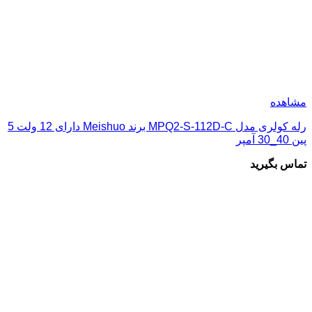
مشاهده
رله کولری مدل MPQ2-S-112D-C برند Meishuo دارای 12 ولت 5
پین 40_30 آمپر
تماس بگیرید