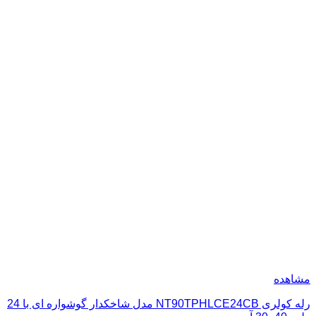
مشاهده
رله کولری NT90TPHLCE24CB مدل شاخکدار گوشواره ای با 24