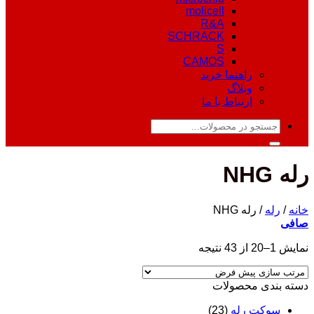
molicell
R&A
SCHRACK
S
CAMOS
راهنما خرید
وبلاگ
ارتباط با ما
جستجو
برای:
رله NHG
خانه
/
رله
/
رله NHG
صافی
نمایش 1–20 از 43 نتیجه
دسته‌ بندی محصولات
سوکت رله
(23)