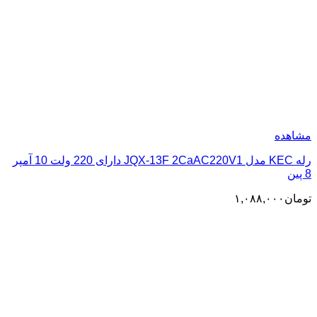
مشاهده
رله KEC مدل JQX-13F 2CaAC220V1 دارای 220 ولت 10 آمپر
8 پین
تومان
۱,۰۸۸,۰۰۰