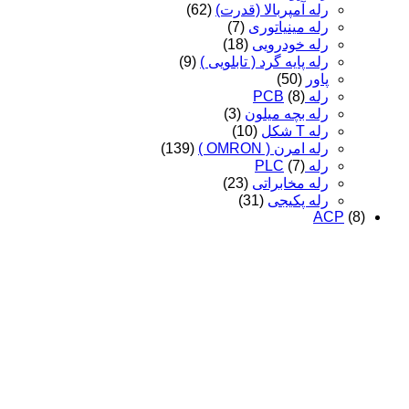
رله آمپربالا (قدرت)
(62)
رله مینیاتوری
(7)
رله خودرویی
(18)
رله پایه گرد ( تابلویی )
(9)
پاور
(50)
رله PCB
(8)
رله بچه میلون
(3)
رله T شکل
(10)
رله امرن ( OMRON )
(139)
رله PLC
(7)
رله مخابراتی
(23)
رله پکیجی
(31)
ACP
(8)