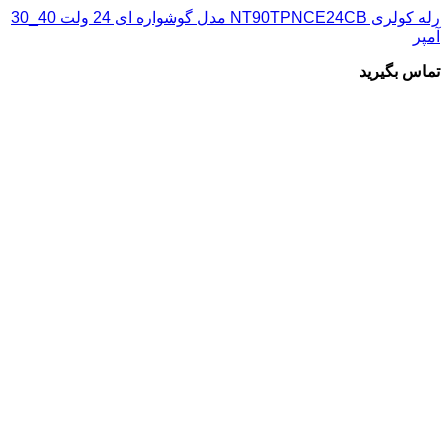
رله کولری NT90TPNCE24CB مدل گوشواره ای 24 ولت 40_30
آمپر
تماس بگیرید