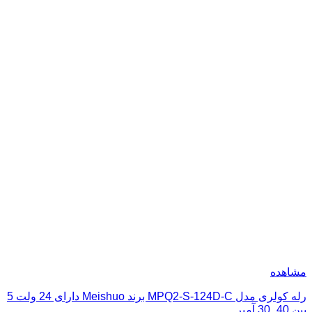
مشاهده
رله کولری مدل MPQ2-S-124D-C برند Meishuo دارای 24 ولت 5
پین 40_30 آمپر