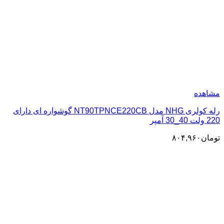
مشاهده
رله کولری NHG مدل NT90TPNCE220CB گوشواره ای دارای
220 ولت 40_30 آمپر
تومان
۸۰۴,۹۶۰