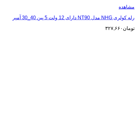
مشاهده
رله کولری NHG مدل NT90 دارای 12 ولت 5 پین 40_30 آمپر
تومان
۳۲۷,۶۶۰