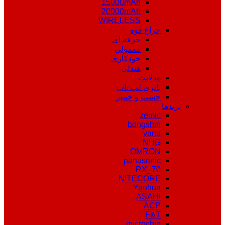
15000mAh
20000mAh
WIRELESS
چراغ قوه
حرفه ای
معمولی
خودکاری
هندلی
هدلایت
باتری لپ تاپ
چسب و خمیر
برندها
zemic
bongshin
varta
NHG
OMRON
panasonic
RX_70
NITECORE
Yaohua
ASAHI
ACP
F&T
microchip