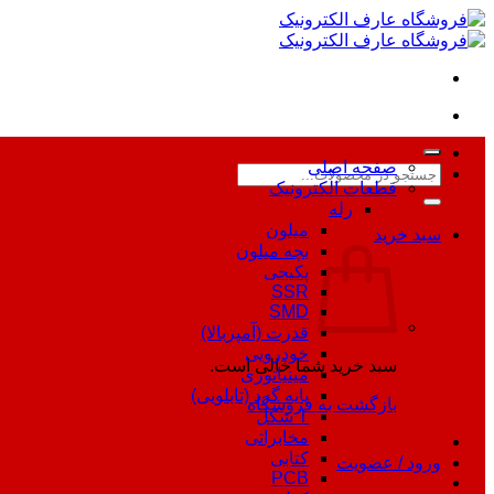
Skip
to
content
صفحه اصلی
جستجو
قطعات الکترونیک
برای:
رله
میلون
سبد خرید
بچه میلون
پکیجی
SSR
SMD
قدرت (آمپربالا)
خودرویی
سبد خرید شما خالی است.
مینیاتوری
پایه گرد (تابلویی)
بازگشت به فروشگاه
T شکل
مخابراتی
کتابی
ورود / عضویت
PCB