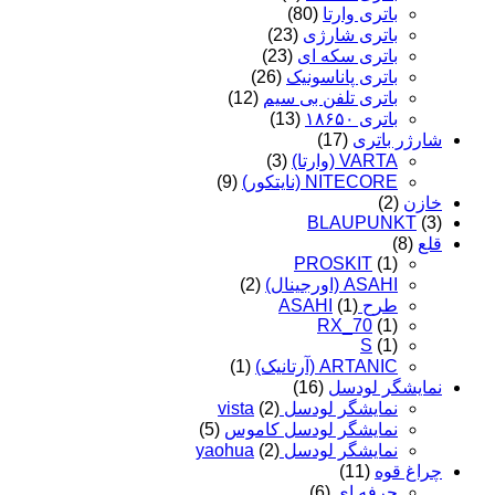
باتری وارتا
(80)
باتری شارژی
(23)
باتری سکه ای
(23)
باتری پاناسونیک
(26)
باتری تلفن بی سیم
(12)
باتری ۱۸۶۵۰
(13)
شارژر باتری
(17)
VARTA (وارتا)
(3)
NITECORE (نایتکور)
(9)
خازن
(2)
BLAUPUNKT
(3)
قلع
(8)
PROSKIT
(1)
ASAHI (اورجینال)
(2)
طرح ASAHI
(1)
RX_70
(1)
S
(1)
ARTANIC (آرتانیک)
(1)
نمایشگر لودسل
(16)
نمایشگر لودسل vista
(2)
نمایشگر لودسل کاموس
(5)
نمایشگر لودسل yaohua
(2)
چراغ قوه
(11)
حرفه ای
(6)