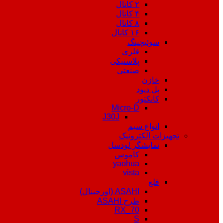
۲ کانال
۴ کانال
۸ کانال
۱۶ کانال
سوئیچینگ
فلزی
پلاستیکی
صنعتی
خازن
پل دیود
کانکتور
Micro-D
J30J
انواع سیم
تجهیزات الکترونیک
نمایشگر لودسل
کاموس
yaohua
vista
قلع
ASAHI (اورجینال)
طرح ASAHI
RX_70
S