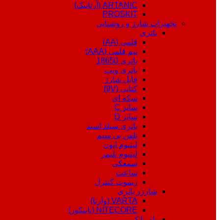
ARTANIC (آرتانیک)
PROSKIT
تجهیزات شارژ و روشنایی
باتری
قلمی (AA)
نیم قلمی (AAA)
باتری 18650
باتری ویپ
قابل شارژ
کتابی (9V)
سکه ای
سایز C
سایز D
باتری سیلد اسید
تلفن بی سیم
لیتیوم ایون
لیتیوم پلیمر
سمعکی
ساعت
ریموت کنترل
شارژر باتری
VARTA (وارتا)
NITECORE (نایتکور)
پاوربانک