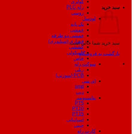
کولری
رله PLC
سبد خرید
روسی
لودسل
تک پایه
خمشی
خمشی دو طرفه
فشاری (سیلندری)
سبد خرید شما خالی است.
کششی
باسکولی
بازگشت به فروشگاه
خاص
سوکت رله
ریلی
PCB (سوزنی)
ای سی
smd
دیپ
پتانسیومتر
PT5
PT10
PT15
اسپانیایی
چینی
کارت رله