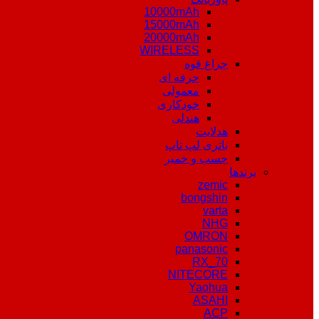
10000mAh
15000mAh
20000mAh
WIRELESS
چراغ قوه
حرفه ای
معمولی
خودکاری
هندلی
هدلایت
باتری لپ تاپ
چسب و خمیر
برندها
zemic
bongshin
varta
NHG
OMRON
panasonic
RX_70
NITECORE
Yaohua
ASAHI
ACP