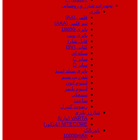
تجهیزات شارژ و روشنایی
باتری
قلمی (AA)
نیم قلمی (AAA)
باتری 18650
باتری ویپ
قابل شارژ
کتابی (9V)
سکه ای
سایز C
سایز D
باتری سیلد اسید
تلفن بی سیم
لیتیوم ایون
لیتیوم پلیمر
سمعکی
ساعت
ریموت کنترل
شارژر باتری
VARTA (وارتا)
NITECORE (نایتکور)
پاوربانک
10000mAh