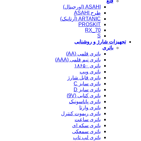
قلع
ASAHI (اورجینال)
طرح ASAHI
ARTANIC (آرتانیک)
PROSKIT
RX_70
S
تجهیزات شارژ و روشنایی
باتری
باتری قلمی (AA)
باتری نیم قلمی (AAA)
باتری ۱۸۶۵۰
باتری ویپ
باتری قابل شارژ
باتری سایز C
باتری سایز D
باتری کتابی (9V)
باتری پاناسونیک
باتری وارتا
باتری ریموت کنترل
باتری ساعت
باتری سکه ای
باتری سمعکی
باتری لپ تاپ