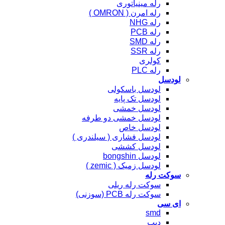
رله مینیاتوری
رله امرن ( OMRON )
رله NHG
رله PCB
رله SMD
رله SSR
کولری
رله PLC
لودسل
لودسل باسکولی
لودسل تک پایه
لودسل خمشی
لودسل خمشی دو طرفه
لودسل خاص
لودسل فشاری ( سیلندری )
لودسل کششی
لودسل bongshin
لودسل زمیک ( zemic )
سوکت رله
سوکت رله ریلی
سوکت رله PCB (سوزنی)
ای سی
smd
دیپ