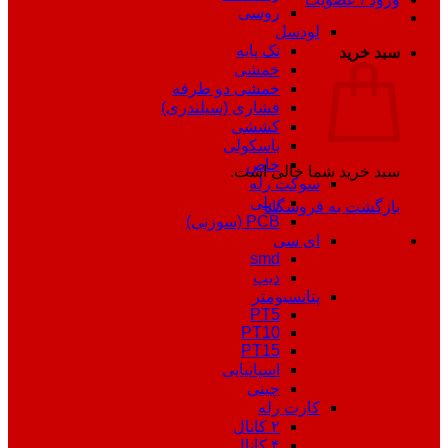
روسی
لودسل
تک پایه
سبد خرید
خمشی
خمشی دو طرفه
فشاری (سیلندری)
کششی
باسکولی
خاص
سبد خرید شما خالی است.
سوکت رله
ریلی
بازگشت به فروشگاه
PCB (سوزنی)
ای سی
smd
دیپ
پتانسیومتر
PT5
PT10
PT15
اسپانیایی
چینی
کارت رله
۲ کانال
۴ کانال