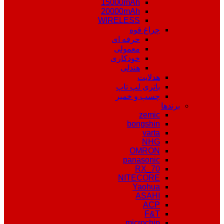
15000mAh
20000mAh
WIRELESS
چراغ قوه
حرفه ای
معمولی
خودکاری
هندلی
هدلایت
باتری لپ تاپ
چسب و خمیر
برندها
zemic
bongshin
varta
NHG
OMRON
panasonic
RX_70
NITECORE
Yaohua
ASAHI
ACP
F&T
microchip