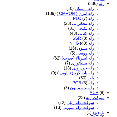
رله
(336)
رله T شکل
(10)
رله امرن ( OMRON )
(139)
رله PLC
(7)
رله مخابراتی
(23)
رله پکیجی
(31)
رله کتابی
(43)
رله SSR
(8)
رله NHG
(43)
رله میلون
(16)
رله روسی
(5)
رله آمپربالا (قدرت)
(62)
رله مینیاتوری
(7)
رله خودرویی
(18)
رله پایه گرد ( تابلویی )
(9)
پاور
(50)
رله PCB
(8)
رله بچه میلون
(3)
ACP
(8)
سوکت رله
(23)
سوکت رله ریلی
(12)
سوکت رله سوزنی
(13)
پل دیود
(1)