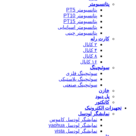
پتانسیومتر
پتانسیومتر PT5
پتانسیومتر PT10
پتانسیومتر PT15
پتانسیومتر اسپانیایی
پتانسیومتر چینی
کارت رله
۲ کانال
۴ کانال
۸ کانال
۱۶ کانال
سوئیچینگ
سوئیچینگ فلزی
سوئیچینگ پلاستیکی
سوئیچینگ صنعتی
خازن
پل دیود
کانکتور
تجهیزات الکترونیک
نمایشگر لودسل
نمایشگر لودسل کاموس
نمایشگر لودسل yaohua
نمایشگر لودسل vista