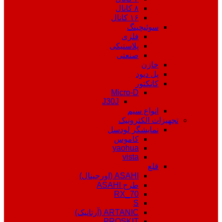
۸ کانال
۱۶ کانال
سوئیچینگ
فلزی
پلاستیکی
صنعتی
خازن
پل دیود
کانکتور
Micro-D
J30J
انواع سیم
تجهیزات الکترونیک
نمایشگر لودسل
کاموس
yaohua
vista
قلع
ASAHI (اورجینال)
طرح ASAHI
RX_70
S
ARTANIC (آرتانیک)
PROSKIT