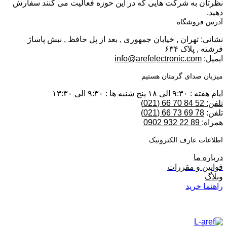
نظرتان به شرکت هایی که در این حوزه فعالیت می کنند سفارش
دهید.
آدرس فروشگاه
نشانی: تهران , خیابان جمهوری , بعد از پل حافظ , نبش پاساژ
فرشته , پلاک ۶۳۴
ایمیل:
info@arefelectronic.com
میزبان صدای گرمتان هستیم
ایام هفته : ۹:۳۰ الی ۱۸ پنج شنبه ها : ۹:۳۰ الی ۱۳:۳۰
تلفن: 52 84 70 66 (021)
تلفن:
78 69 73 66 (021)
همراه:
89 22 932 0902
اطلاعات عارف الکترونیک
درباره ما
قوانین و مقررات
وبلاگ
راهنما خرید