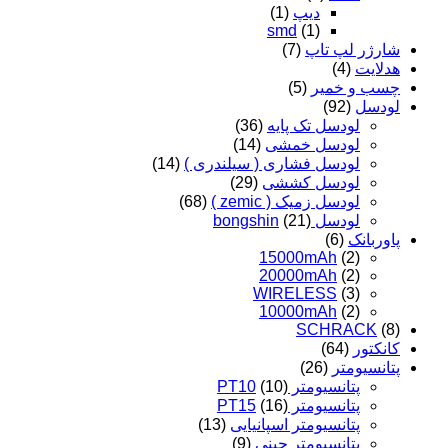
دیپ
(1)
smd
(1)
شارژر لپ تاپ
(7)
هدلایت
(4)
چسب و خمیر
(5)
لودسل
(92)
لودسل تک پایه
(36)
لودسل خمشی
(14)
لودسل فشاری ( سیلندری )
(14)
لودسل کششی
(29)
لودسل زمیک ( zemic )
(68)
لودسل bongshin
(21)
پاوربانک
(6)
15000mAh
(2)
20000mAh
(2)
WIRELESS
(3)
10000mAh
(2)
SCHRACK
(8)
کانکتور
(64)
پتانسیومتر
(26)
پتانسیومتر PT10
(10)
پتانسیومتر PT15
(16)
پتانسیومتر اسپانیایی
(13)
پتانسیومتر چینی
(9)