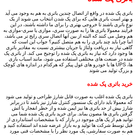
باتری پک شده در واقع از اتصال چندین باتری به هم به وجود می آید
و بهتر است باتری هایی که برای پک شدن انتخاب می شوند از یک
نوع باتری باشند تا خروجی بهتری را برای ما داشته باشند، در این
فرآیند معمولا باتری ها را به صورت سری، موازی یا سری-موازی به
هم وصل می کنند که البته از بین آنها اتصال سری رایج تر می باشد،
اما چرا باید چند باتری را به هم متصل کنیم؟ جواب این است که
گاهی نیاز به دریافت ولتاژ یا جریان بیشتری نسبت به مقادیر باتری
ها وجود دارد که نیاز به باتری پک شده را توجیح می کند. از باتری پک
شده در صنعت های مختلفی استفاده می شود، مانند اسباب بازی
ها، UPS ها یا خودرو های غول پیکر که هرکدام در اندازه های کوچک
و بزرگ تولید می شوند
خرید باتری پک شده
باتری پک شده اغلب به صورت قابل شارژ طراحی و تولید می شود
که معمولا باید دارای یک سنسور کنترل شارژ نیز باشد تا در برابر
شارژ بیش از حد باتری ها نیز ایمن شده و از خطر انفجار یا آتش
گرفتن باتری ها مصون بماند. برای خرید باتری پک شده شما می
توانید هم از پک های موجود در بازار که با مشخصات استانداردی از
قبل توسط شرکت ها تولید و به بازار عرضه شده اند استفاده کنید و
هم به صورت سفارشی، پک مورد نظر را با مشخصات فنی مورد