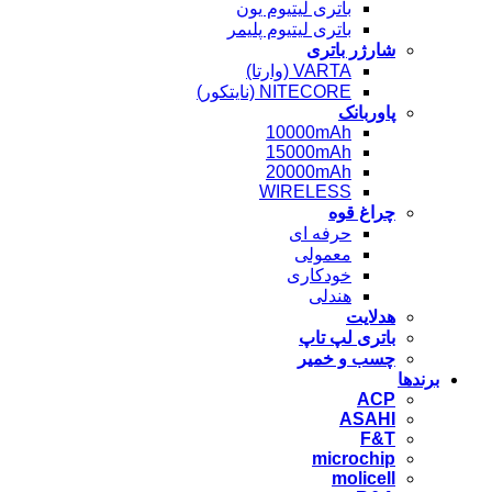
باتری لیتیوم یون
باتری لیتیوم پلیمر
شارژر باتری
VARTA (وارتا)
NITECORE (نایتکور)
پاوربانک
10000mAh
15000mAh
20000mAh
WIRELESS
چراغ قوه
حرفه ای
معمولی
خودکاری
هندلی
هدلایت
باتری لپ تاپ
چسب و خمیر
برندها
ACP
ASAHI
F&T
microchip
molicell