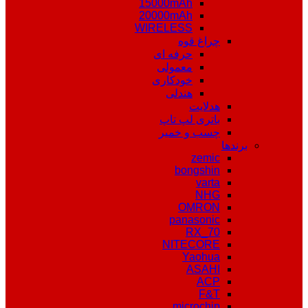
15000mAh
20000mAh
WIRELESS
چراغ قوه
حرفه ای
معمولی
خودکاری
هندلی
هدلایت
باتری لپ تاپ
چسب و خمیر
برندها
zemic
bongshin
varta
NHG
OMRON
panasonic
RX_70
NITECORE
Yaohua
ASAHI
ACP
F&T
microchip