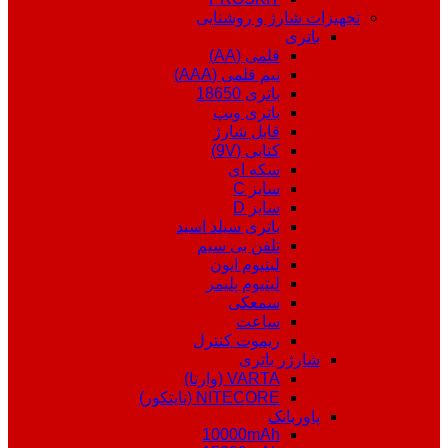
تجهیزات شارژ و روشنایی
باتری
قلمی (AA)
نیم قلمی (AAA)
باتری 18650
باتری ویپ
قابل شارژ
کتابی (9V)
سکه ای
سایز C
سایز D
باتری سیلد اسید
تلفن بی سیم
لیتیوم ایون
لیتیوم پلیمر
سمعکی
ساعت
ریموت کنترل
شارژر باتری
VARTA (وارتا)
NITECORE (نایتکور)
پاوربانک
10000mAh