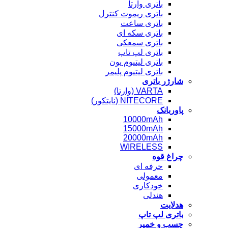
باتری وارتا
باتری ریموت کنترل
باتری ساعت
باتری سکه ای
باتری سمعکی
باتری لپ تاپ
باتری لیتیوم یون
باتری لیتیوم پلیمر
شارژر باتری
VARTA (وارتا)
NITECORE (نایتکور)
پاوربانک
10000mAh
15000mAh
20000mAh
WIRELESS
چراغ قوه
حرفه ای
معمولی
خودکاری
هندلی
هدلایت
باتری لپ تاپ
چسب و خمیر