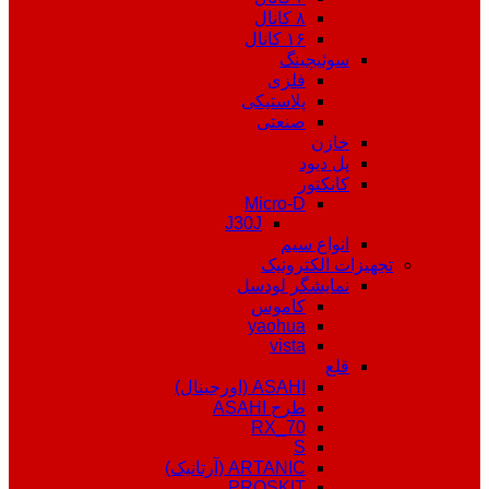
۸ کانال
۱۶ کانال
سوئیچینگ
فلزی
پلاستیکی
صنعتی
خازن
پل دیود
کانکتور
Micro-D
J30J
انواع سیم
تجهیزات الکترونیک
نمایشگر لودسل
کاموس
yaohua
vista
قلع
ASAHI (اورجینال)
طرح ASAHI
RX_70
S
ARTANIC (آرتانیک)
PROSKIT