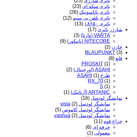
باتری شارژی
(23)
باتری سکه ای
(23)
باتری پاناسونیک
(26)
باتری تلفن بی سیم
(12)
باتری ۱۸۶۵۰
(13)
شارژر باتری
(17)
VARTA (وارتا)
(3)
NITECORE (نایتکور)
(9)
خازن
(2)
BLAUPUNKT
(3)
قلع
(8)
PROSKIT
(1)
ASAHI (اورجینال)
(2)
طرح ASAHI
(1)
RX_70
(1)
S
(1)
ARTANIC (آرتانیک)
(1)
نمایشگر لودسل
(16)
نمایشگر لودسل vista
(2)
نمایشگر لودسل کاموس
(5)
نمایشگر لودسل yaohua
(2)
چراغ قوه
(11)
حرفه ای
(6)
معمولی
(1)