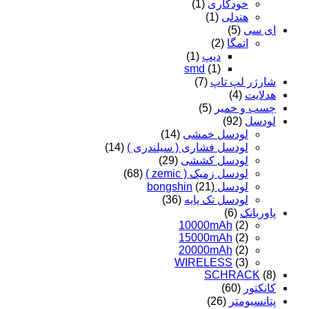
خودکاری
(1)
هندلی
(1)
ای سی
(5)
اتمگا
(2)
دیپ
(1)
smd
(1)
شارژر لپ تاپ
(7)
هدلایت
(4)
چسب و خمیر
(5)
لودسل
(92)
لودسل خمشی
(14)
لودسل فشاری ( سیلندری )
(14)
لودسل کششی
(29)
لودسل زمیک ( zemic )
(68)
لودسل bongshin
(21)
لودسل تک پایه
(36)
پاوربانک
(6)
10000mAh
(2)
15000mAh
(2)
20000mAh
(2)
WIRELESS
(3)
SCHRACK
(8)
کانکتور
(60)
پتانسیومتر
(26)