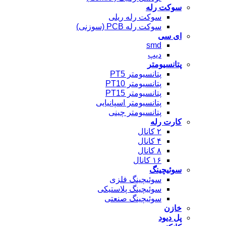
سوکت رله
سوکت رله ریلی
سوکت رله PCB (سوزنی)
ای سی
smd
دیپ
پتانسیومتر
پتانسیومتر PT5
پتانسیومتر PT10
پتانسیومتر PT15
پتانسیومتر اسپانیایی
پتانسیومتر چینی
کارت رله
۲ کانال
۴ کانال
۸ کانال
۱۶ کانال
سوئیچینگ
سوئیچینگ فلزی
سوئیچینگ پلاستیکی
سوئیچینگ صنعتی
خازن
پل دیود