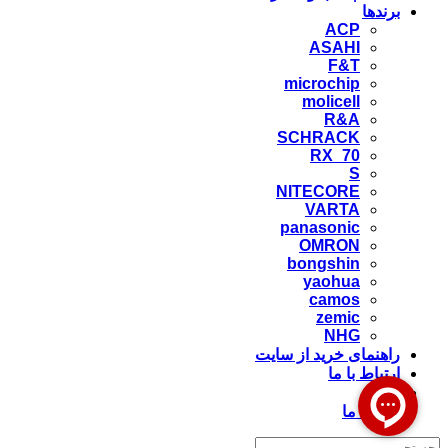
برندها
ACP
ASAHI
F&T
microchip
molicell
R&A
SCHRACK
RX_70
S
NITECORE
VARTA
panasonic
OMRON
bongshin
yaohua
camos
zemic
NHG
راهنمای خرید از سایت
ارتباط با ما
وبلاگ
درباره ما