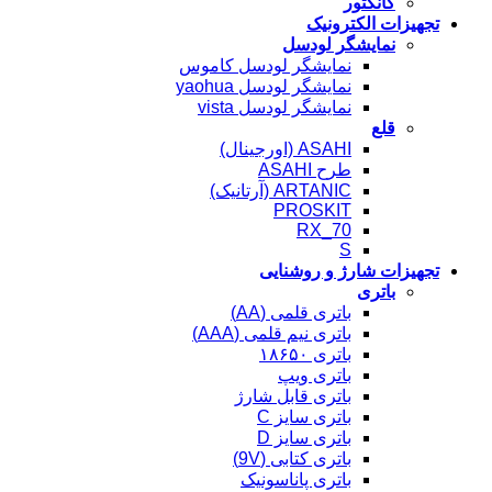
کانکتور
تجهیزات الکترونیک
نمایشگر لودسل
نمایشگر لودسل کاموس
نمایشگر لودسل yaohua
نمایشگر لودسل vista
قلع
ASAHI (اورجینال)
طرح ASAHI
ARTANIC (آرتانیک)
PROSKIT
RX_70
S
تجهیزات شارژ و روشنایی
باتری
باتری قلمی (AA)
باتری نیم قلمی (AAA)
باتری ۱۸۶۵۰
باتری ویپ
باتری قابل شارژ
باتری سایز C
باتری سایز D
باتری کتابی (9V)
باتری پاناسونیک