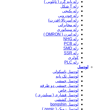
رله پایه گرد ( تابلویی )
رله T شکل
رله پکیجی
رله خودرویی
رله آمپربالا (قدرت)
رله مخابراتی
رله مینیاتوری
رله امرن ( OMRON )
رله NHG
رله PCB
رله SMD
رله SSR
کولری
رله PLC
لودسل
لودسل باسکولی
لودسل تک پایه
لودسل خمشی
لودسل خمشی دو طرفه
لودسل خاص
لودسل فشاری ( سیلندری )
لودسل کششی
لودسل bongshin
لودسل زمیک ( zemic )