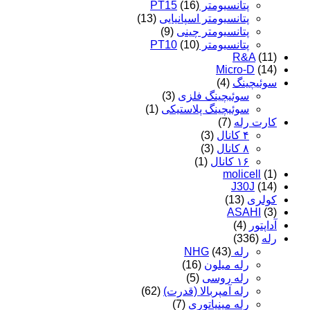
پتانسیومتر PT15
(16)
پتانسیومتر اسپانیایی
(13)
پتانسیومتر چینی
(9)
پتانسیومتر PT10
(10)
R&A
(11)
Micro-D
(14)
سوئیچینگ
(4)
سوئیچینگ فلزی
(3)
سوئیچینگ پلاستیکی
(1)
کارت رله
(7)
۴ کانال
(3)
۸ کانال
(3)
۱۶ کانال
(1)
molicell
(1)
J30J
(14)
کولری
(13)
ASAHI
(3)
آداپتور
(4)
رله
(336)
رله NHG
(43)
رله میلون
(16)
رله روسی
(5)
رله آمپربالا (قدرت)
(62)
رله مینیاتوری
(7)