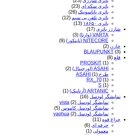
باتری شارژی
(23)
باتری سکه ای
(23)
باتری پاناسونیک
(26)
باتری تلفن بی سیم
(12)
باتری ۱۸۶۵۰
(13)
شارژر باتری
(17)
VARTA (وارتا)
(3)
NITECORE (نایتکور)
(9)
خازن
(2)
BLAUPUNKT
(3)
قلع
(8)
PROSKIT
(1)
ASAHI (اورجینال)
(2)
طرح ASAHI
(1)
RX_70
(1)
S
(1)
ARTANIC (آرتانیک)
(1)
نمایشگر لودسل
(16)
نمایشگر لودسل vista
(2)
نمایشگر لودسل کاموس
(5)
نمایشگر لودسل yaohua
(2)
چراغ قوه
(11)
حرفه ای
(6)
معمولی
(1)