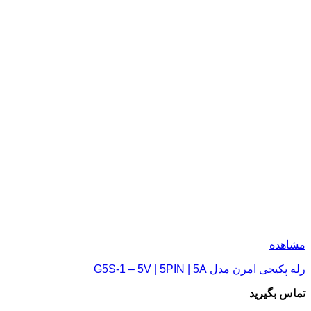
مشاهده
رله پکیجی امرن مدل G5S-1 – 5V | 5PIN | 5A
تماس بگیرید