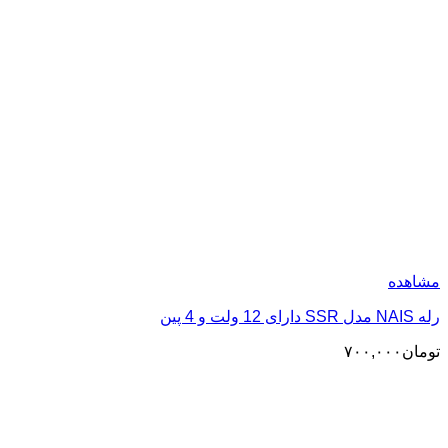
مشاهده
رله NAIS مدل SSR دارای 12 ولت و 4 پین
تومان
۷۰۰,۰۰۰