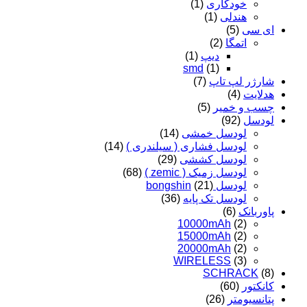
خودکاری
(1)
هندلی
(1)
ای سی
(5)
اتمگا
(2)
دیپ
(1)
smd
(1)
شارژر لپ تاپ
(7)
هدلایت
(4)
چسب و خمیر
(5)
لودسل
(92)
لودسل خمشی
(14)
لودسل فشاری ( سیلندری )
(14)
لودسل کششی
(29)
لودسل زمیک ( zemic )
(68)
لودسل bongshin
(21)
لودسل تک پایه
(36)
پاوربانک
(6)
10000mAh
(2)
15000mAh
(2)
20000mAh
(2)
WIRELESS
(3)
SCHRACK
(8)
کانکتور
(60)
پتانسیومتر
(26)