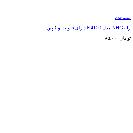
مشاهده
رله NHG مدل N4100 دارای 5 ولت و ۶ پین
تومان
۸۵,۰۰۰