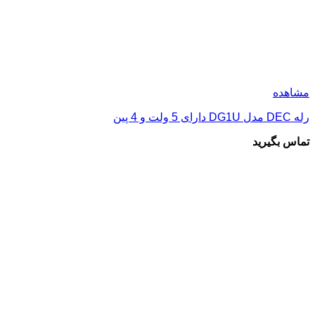
مشاهده
رله DEC مدل DG1U دارای 5 ولت و 4 پین
تماس بگیرید