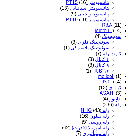
پتانسیومتر PT15
(16)
پتانسیومتر اسپانیایی
(13)
پتانسیومتر چینی
(9)
پتانسیومتر PT10
(10)
R&A
(11)
Micro-D
(14)
سوئیچینگ
(4)
سوئیچینگ فلزی
(3)
سوئیچینگ پلاستیکی
(1)
کارت رله
(7)
۴ کانال
(3)
۸ کانال
(3)
۱۶ کانال
(1)
molicell
(1)
J30J
(14)
کولری
(13)
ASAHI
(3)
آداپتور
(4)
رله
(336)
رله NHG
(43)
رله میلون
(16)
رله روسی
(5)
رله آمپربالا (قدرت)
(62)
رله مینیاتوری
(7)