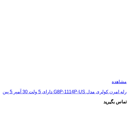
مشاهده
رله امرن کولری مدل G8P-1114P-US دارای 5 ولت 30 آمپر 5 پین
تماس بگیرید