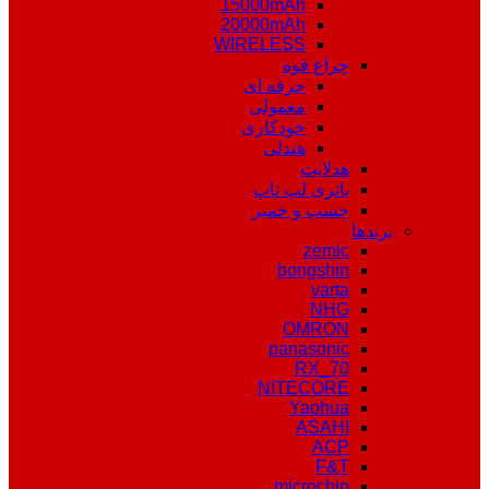
15000mAh
20000mAh
WIRELESS
چراغ قوه
حرفه ای
معمولی
خودکاری
هندلی
هدلایت
باتری لپ تاپ
چسب و خمیر
برندها
zemic
bongshin
varta
NHG
OMRON
panasonic
RX_70
NITECORE
Yaohua
ASAHI
ACP
F&T
microchip