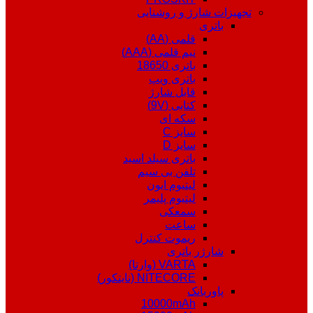
تجهیزات شارژ و روشنایی
باتری
قلمی (AA)
نیم قلمی (AAA)
باتری 18650
باتری ویپ
قابل شارژ
کتابی (9V)
سکه ای
سایز C
سایز D
باتری سیلد اسید
تلفن بی سیم
لیتیوم ایون
لیتیوم پلیمر
سمعکی
ساعت
ریموت کنترل
شارژر باتری
VARTA (وارتا)
NITECORE (نایتکور)
پاوربانک
10000mAh