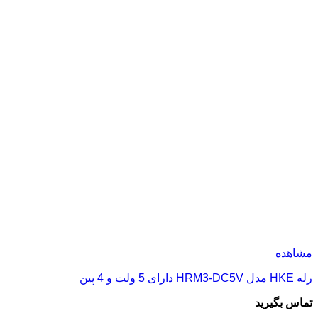
مشاهده
رله HKE مدل HRM3-DC5V دارای 5 ولت و 4 پین
تماس بگیرید