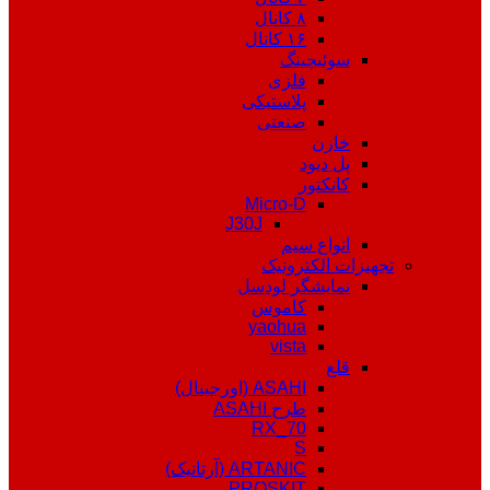
۸ کانال
۱۶ کانال
سوئیچینگ
فلزی
پلاستیکی
صنعتی
خازن
پل دیود
کانکتور
Micro-D
J30J
انواع سیم
تجهیزات الکترونیک
نمایشگر لودسل
کاموس
yaohua
vista
قلع
ASAHI (اورجینال)
طرح ASAHI
RX_70
S
ARTANIC (آرتانیک)
PROSKIT