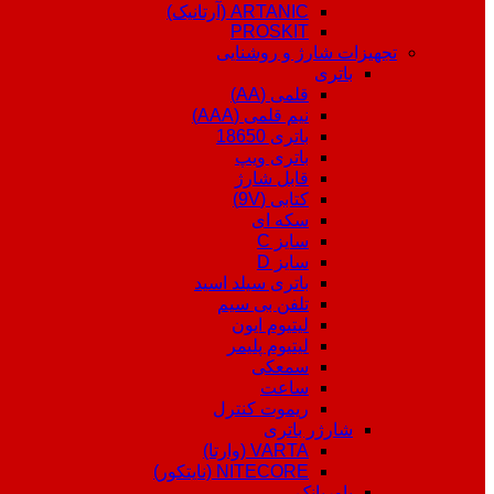
ARTANIC (آرتانیک)
PROSKIT
تجهیزات شارژ و روشنایی
باتری
قلمی (AA)
نیم قلمی (AAA)
باتری 18650
باتری ویپ
قابل شارژ
کتابی (9V)
سکه ای
سایز C
سایز D
باتری سیلد اسید
تلفن بی سیم
لیتیوم ایون
لیتیوم پلیمر
سمعکی
ساعت
ریموت کنترل
شارژر باتری
VARTA (وارتا)
NITECORE (نایتکور)
پاوربانک