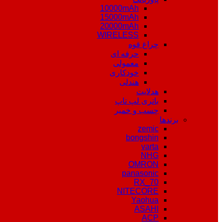
10000mAh
15000mAh
20000mAh
WIRELESS
چراغ قوه
حرفه ای
معمولی
خودکاری
هندلی
هدلایت
باتری لپ تاپ
چسب و خمیر
برندها
zemic
bongshin
varta
NHG
OMRON
panasonic
RX_70
NITECORE
Yaohua
ASAHI
ACP