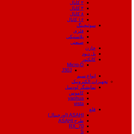
۲ کانال
۴ کانال
۸ کانال
۱۶ کانال
سوئیچینگ
فلزی
پلاستیکی
صنعتی
خازن
پل دیود
کانکتور
Micro-D
J30J
انواع سیم
تجهیزات الکترونیک
نمایشگر لودسل
کاموس
yaohua
vista
قلع
ASAHI (اورجینال)
طرح ASAHI
RX_70
S