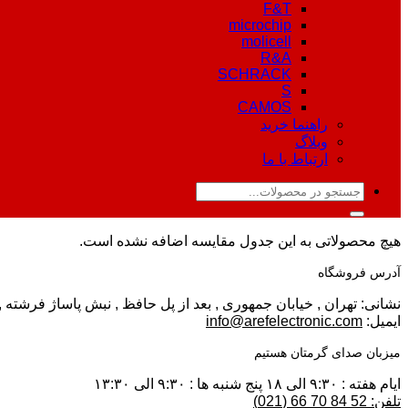
F&T
microchip
molicell
R&A
SCHRACK
S
CAMOS
راهنما خرید
وبلاگ
ارتباط با ما
جستجو
برای:
هیچ محصولاتی به این جدول مقایسه اضافه نشده است.
آدرس فروشگاه
نشانی: تهران , خیابان جمهوری , بعد از پل حافظ , نبش پاساژ فرشته , پلا
ایمیل:
info@arefelectronic.com
میزبان صدای گرمتان هستیم
ایام هفته : ۹:۳۰ الی ۱۸ پنج شنبه ها : ۹:۳۰ الی ۱۳:۳۰
تلفن: 52 84 70 66 (021)