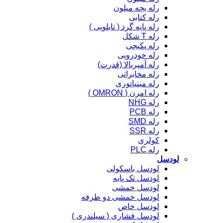
رله بچه میلون
رله کتابی
رله پایه گرد ( تابلویی )
رله T شکل
رله پکیجی
رله خودرویی
رله آمپربالا (قدرت)
رله مخابراتی
رله مینیاتوری
رله امرن ( OMRON )
رله NHG
رله PCB
رله SMD
رله SSR
کولری
رله PLC
لودسل
لودسل باسکولی
لودسل تک پایه
لودسل خمشی
لودسل خمشی دو طرفه
لودسل خاص
لودسل فشاری ( سیلندری )