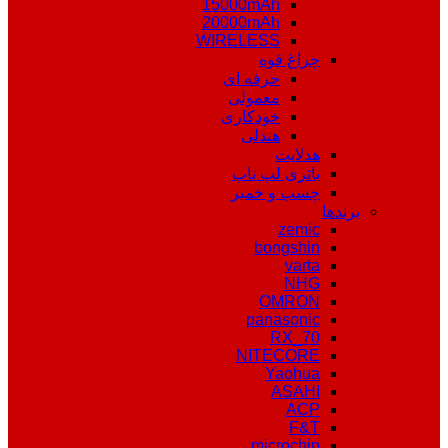
15000mAh
20000mAh
WIRELESS
چراغ قوه
حرفه ای
معمولی
خودکاری
هندلی
هدلایت
باتری لپ تاپ
چسب و خمیر
برندها
zemic
bongshin
varta
NHG
OMRON
panasonic
RX_70
NITECORE
Yaohua
ASAHI
ACP
F&T
microchip