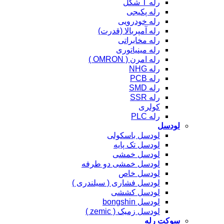
رله T شکل
رله پکیجی
رله خودرویی
رله آمپربالا (قدرت)
رله مخابراتی
رله مینیاتوری
رله امرن ( OMRON )
رله NHG
رله PCB
رله SMD
رله SSR
کولری
رله PLC
لودسل
لودسل باسکولی
لودسل تک پایه
لودسل خمشی
لودسل خمشی دو طرفه
لودسل خاص
لودسل فشاری ( سیلندری )
لودسل کششی
لودسل bongshin
لودسل زمیک ( zemic )
سوکت رله