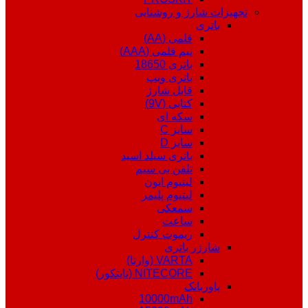
تجهیزات شارژ و روشنایی
باتری
قلمی (AA)
نیم قلمی (AAA)
باتری 18650
باتری ویپ
قابل شارژ
کتابی (9V)
سکه ای
سایز C
سایز D
باتری سیلد اسید
تلفن بی سیم
لیتیوم ایون
لیتیوم پلیمر
سمعکی
ساعت
ریموت کنترل
شارژر باتری
VARTA (وارتا)
NITECORE (نایتکور)
پاوربانک
10000mAh