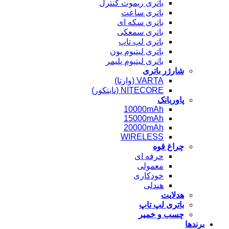
باتری ریموت کنترل
باتری ساعت
باتری سکه ای
باتری سمعکی
باتری لپ تاپ
باتری لیتیوم یون
باتری لیتیوم پلیمر
شارژر باتری
VARTA (وارتا)
NITECORE (نایتکور)
پاوربانک
10000mAh
15000mAh
20000mAh
WIRELESS
چراغ قوه
حرفه ای
معمولی
خودکاری
هندلی
هدلایت
باتری لپ تاپ
چسب و خمیر
برندها