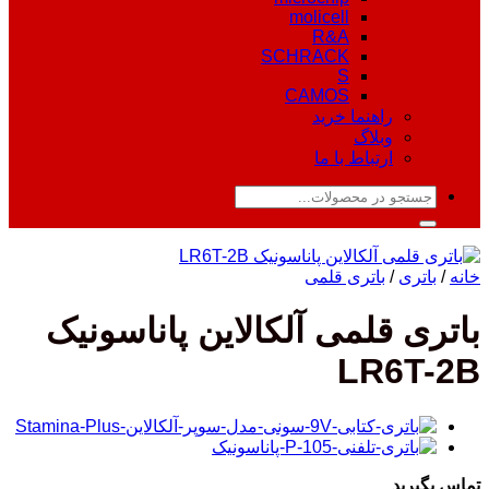
molicell
R&A
SCHRACK
S
CAMOS
راهنما خرید
وبلاگ
ارتباط با ما
جستجو
برای:
خانه
/
باتری
/
باتری قلمی
باتری قلمی آلکالاین پاناسونیک
LR6T-2B
تماس بگیرید