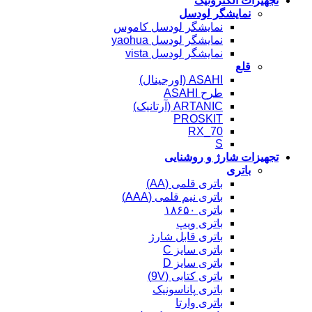
تجهیزات الکترونیک
نمایشگر لودسل
نمایشگر لودسل کاموس
نمایشگر لودسل yaohua
نمایشگر لودسل vista
قلع
ASAHI (اورجینال)
طرح ASAHI
ARTANIC (آرتانیک)
PROSKIT
RX_70
S
تجهیزات شارژ و روشنایی
باتری
باتری قلمی (AA)
باتری نیم قلمی (AAA)
باتری ۱۸۶۵۰
باتری ویپ
باتری قابل شارژ
باتری سایز C
باتری سایز D
باتری کتابی (9V)
باتری پاناسونیک
باتری وارتا