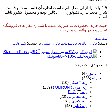
1.5 ولت ولتاژ این مدل باتری است.اندازه آن قلمی است و قابلیت
شارژ مجدد ندارد. تکنولوژی آن آلکالین بوده و محصول کشور تایلند
است.
جهت خرید محصولات به صورت عمده با شماره تلفن های فروشگاه
تماس و یا در واتساپ پیام دهید.
مقایسه
دسته:
باتری
,
باتری پاناسونیک
,
باتری قلمی
برچسب:
1.5 ولت
دسته‌ بندی محصولات
آداپتور
(4)
رله
(336)
رله T شکل
(10)
رله امرن ( OMRON )
(139)
رله PLC
(7)
رله مخابراتی
(23)
رله پکیجی
(31)
رله کتابی
(43)