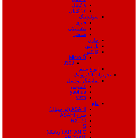
۸ کانال
۱۶ کانال
سوئیچینگ
فلزی
پلاستیکی
صنعتی
خازن
پل دیود
کانکتور
Micro-D
J30J
انواع سیم
تجهیزات الکترونیک
نمایشگر لودسل
کاموس
yaohua
vista
قلع
ASAHI (اورجینال)
طرح ASAHI
RX_70
S
ARTANIC (آرتانیک)
PROSKIT