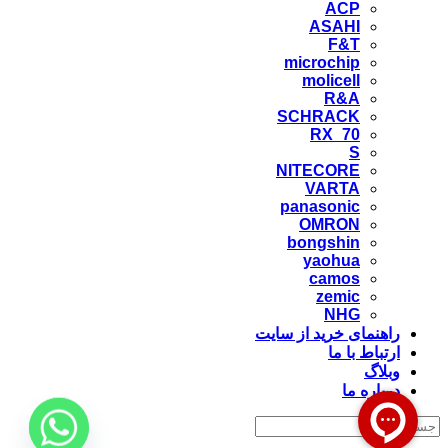
ACP
ASAHI
F&T
microchip
molicell
R&A
SCHRACK
RX_70
S
NITECORE
VARTA
panasonic
OMRON
bongshin
yaohua
camos
zemic
NHG
راهنمای خرید از سایت
ارتباط با ما
وبلاگ
درباره ما