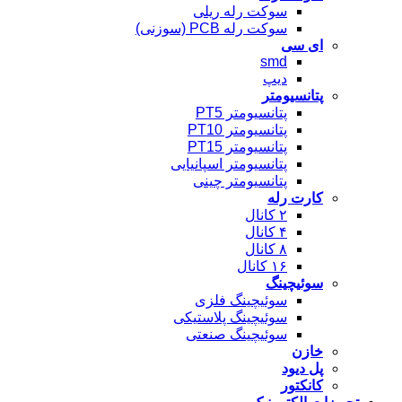
سوکت رله ریلی
سوکت رله PCB (سوزنی)
ای سی
smd
دیپ
پتانسیومتر
پتانسیومتر PT5
پتانسیومتر PT10
پتانسیومتر PT15
پتانسیومتر اسپانیایی
پتانسیومتر چینی
کارت رله
۲ کانال
۴ کانال
۸ کانال
۱۶ کانال
سوئیچینگ
سوئیچینگ فلزی
سوئیچینگ پلاستیکی
سوئیچینگ صنعتی
خازن
پل دیود
کانکتور