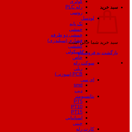
کولری
رله PLC
سبد خرید
روسی
لودسل
تک پایه
خمشی
خمشی دو طرفه
فشاری (سیلندری)
سبد خرید شما خالی است.
کششی
باسکولی
بازگشت به فروشگاه
خاص
سوکت رله
ریلی
PCB (سوزنی)
ای سی
smd
دیپ
پتانسیومتر
PT5
PT10
PT15
اسپانیایی
چینی
کارت رله