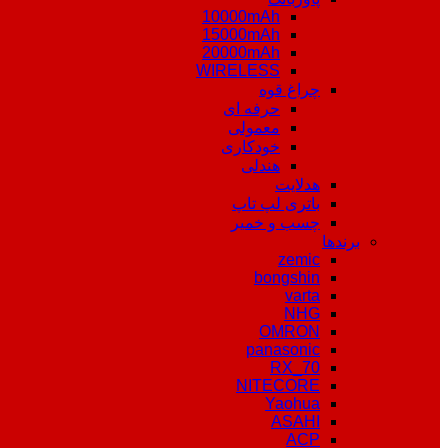
10000mAh
15000mAh
20000mAh
WIRELESS
چراغ قوه
حرفه ای
معمولی
خودکاری
هندلی
هدلایت
باتری لپ تاپ
چسب و خمیر
برندها
zemic
bongshin
varta
NHG
OMRON
panasonic
RX_70
NITECORE
Yaohua
ASAHI
ACP