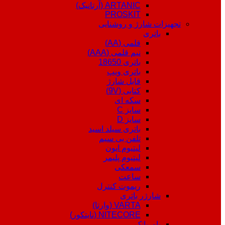
ARTANIC (آرتانیک)
PROSKIT
تجهیزات شارژ و روشنایی
باتری
قلمی (AA)
نیم قلمی (AAA)
باتری 18650
باتری ویپ
قابل شارژ
کتابی (9V)
سکه ای
سایز C
سایز D
باتری سیلد اسید
تلفن بی سیم
لیتیوم ایون
لیتیوم پلیمر
سمعکی
ساعت
ریموت کنترل
شارژر باتری
VARTA (وارتا)
NITECORE (نایتکور)
پاوربانک