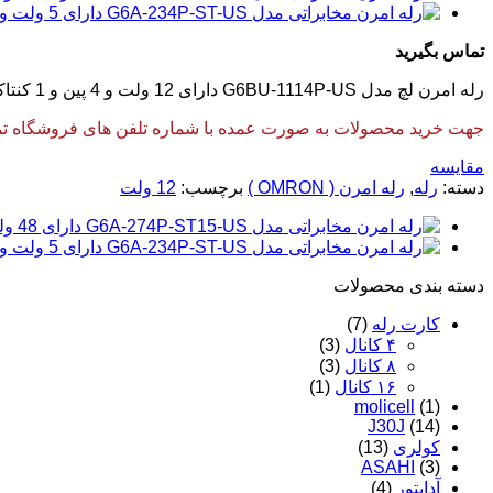
تماس بگیرید
رله امرن لچ مدل G6BU-1114P-US دارای 12 ولت و 4 پین و 1 کنتاکت باز و 5 آمپر می باشد. این رله محصول کشور ژاپن می باشد.
جهت خرید محصولات به صورت عمده با شماره تلفن های فروشگاه تماس
مقایسه
دسته:
رله
,
رله امرن ( OMRON )
برچسب:
12 ولت
دسته‌ بندی محصولات
کارت رله
(7)
۴ کانال
(3)
۸ کانال
(3)
۱۶ کانال
(1)
molicell
(1)
J30J
(14)
کولری
(13)
ASAHI
(3)
آداپتور
(4)