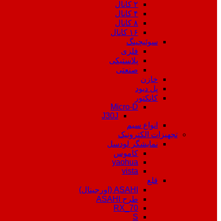
۲ کانال
۴ کانال
۸ کانال
۱۶ کانال
سوئیچینگ
فلزی
پلاستیکی
صنعتی
خازن
پل دیود
کانکتور
Micro-D
J30J
انواع سیم
تجهیزات الکترونیک
نمایشگر لودسل
کاموس
yaohua
vista
قلع
ASAHI (اورجینال)
طرح ASAHI
RX_70
S