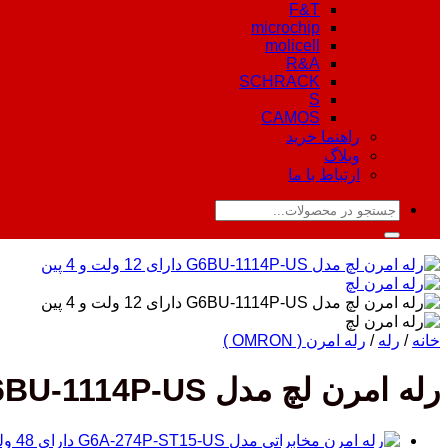
F&T
microchip
molicell
R&A
SCHRACK
S
CAMOS
راهنما خرید
وبلاگ
ارتباط با ما
جستجو
برای:
خانه
/
رله
/
رله امرن ( OMRON )
رله امرن لچ مدل G6BU-1114P-US دارای 12 ولت و 4 پین