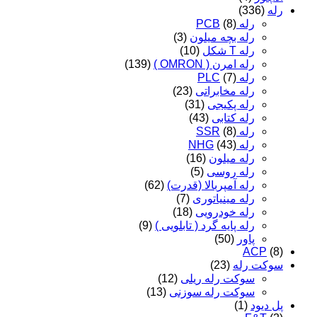
رله
(336)
رله PCB
(8)
رله بچه میلون
(3)
رله T شکل
(10)
رله امرن ( OMRON )
(139)
رله PLC
(7)
رله مخابراتی
(23)
رله پکیجی
(31)
رله کتابی
(43)
رله SSR
(8)
رله NHG
(43)
رله میلون
(16)
رله روسی
(5)
رله آمپربالا (قدرت)
(62)
رله مینیاتوری
(7)
رله خودرویی
(18)
رله پایه گرد ( تابلویی )
(9)
پاور
(50)
ACP
(8)
سوکت رله
(23)
سوکت رله ریلی
(12)
سوکت رله سوزنی
(13)
پل دیود
(1)