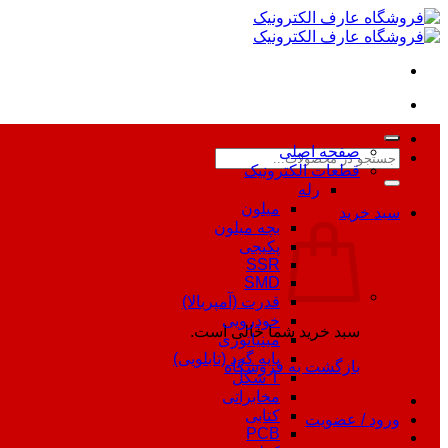
Skip
to
content
صفحه اصلی
جستجو
قطعات الکترونیک
برای:
رله
میلون
سبد خرید
بچه میلون
پکیجی
SSR
SMD
قدرت (آمپربالا)
خودرویی
سبد خرید شما خالی است.
مینیاتوری
پایه گرد (تابلویی)
بازگشت به فروشگاه
T شکل
مخابراتی
کتابی
ورود / عضویت
PCB