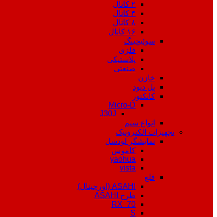
۲ کانال
۴ کانال
۸ کانال
۱۶ کانال
سوئیچینگ
فلزی
پلاستیکی
صنعتی
خازن
پل دیود
کانکتور
Micro-D
J30J
انواع سیم
تجهیزات الکترونیک
نمایشگر لودسل
کاموس
yaohua
vista
قلع
ASAHI (اورجینال)
طرح ASAHI
RX_70
S