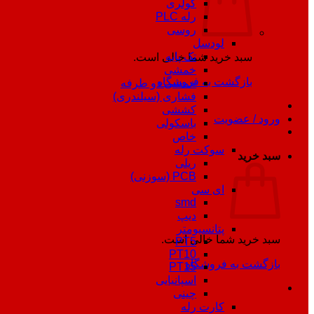
کولری
رله PLC
روسی
لودسل
تک پایه
سبد خرید شما خالی است.
خمشی
بازگشت به فروشگاه
خمشی دو طرفه
فشاری (سیلندری)
کششی
ورود / عضویت
باسکولی
خاص
سوکت رله
سبد خرید
ریلی
PCB (سوزنی)
ای سی
smd
دیپ
پتانسیومتر
سبد خرید شما خالی است.
PT5
PT10
بازگشت به فروشگاه
PT15
اسپانیایی
چینی
کارت رله