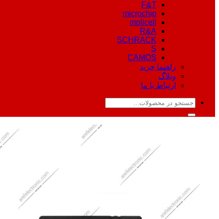
F&T
microchip
molicell
R&A
SCHRACK
S
CAMOS
راهنما خرید
وبلاگ
ارتباط با ما
جستجو
برای: