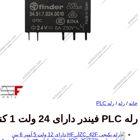
خانه
/
رله
/
رله PLC
رله PLC فیندر دارای 24 ولت 1 کنتاکت 6 آمپر 5 پین Finder