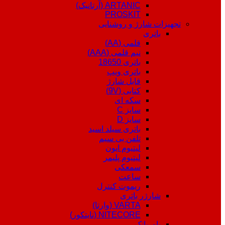
ARTANIC (آرتانیک)
PROSKIT
تجهیزات شارژ و روشنایی
باتری
قلمی (AA)
نیم قلمی (AAA)
باتری 18650
باتری ویپ
قابل شارژ
کتابی (9V)
سکه ای
سایز C
سایز D
باتری سیلد اسید
تلفن بی سیم
لیتیوم ایون
لیتیوم پلیمر
سمعکی
ساعت
ریموت کنترل
شارژر باتری
VARTA (وارتا)
NITECORE (نایتکور)
پاوربانک