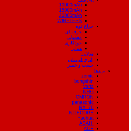
10000mAh
15000mAh
20000mAh
WIRELESS
چراغ قوه
حرفه ای
معمولی
خودکاری
هندلی
هدلایت
باتری لپ تاپ
چسب و خمیر
برندها
zemic
bongshin
varta
NHG
OMRON
panasonic
RX_70
NITECORE
Yaohua
ASAHI
ACP