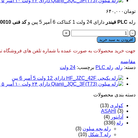
تومان
۶۴۰,۰۰۰
رله
PLC فیندر
دارای 24 ولت 1 کنتاکت 6 آمپر 5 پین و
کد فنی 34.51.7.024.0010
رله
PLC
افزودن به سبد خرید
فیندر
دارای
جهت خرید محصولات به صورت عمده با شماره تلفن های فروشگاه تماس
24
ولت
مقایسه
1
دسته:
رله
,
رله PLC
برچسب:
24 ولت
کنتاکت
6
آمپر
5
دسته‌ بندی محصولات
پین
Finder
کولری
(13)
عدد
ASAHI
(3)
آداپتور
(4)
رله
(336)
رله بچه میلون
(3)
رله T شکل
(10)