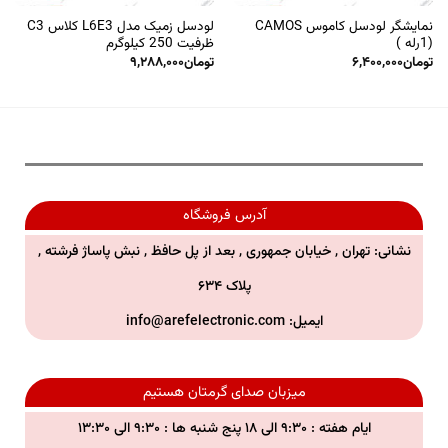
نمایشگر لودسل کاموس CAMOS
لودسل زمیک مدل L6E3 کلاس C3
(1رله )
ظرفیت 250 کیلوگرم
تومان
۶,۴۰۰,۰۰۰
تومان
۹,۲۸۸,۰۰۰
آدرس فروشگاه
نشانی: تهران , خیابان جمهوری , بعد از پل حافظ , نبش پاساژ فرشته ,
پلاک ۶۳۴
ایمیل:
info@arefelectronic.com
میزبان صدای گرمتان هستیم
ایام هفته : ۹:۳۰ الی ۱۸ پنج شنبه ها : ۹:۳۰ الی ۱۳:۳۰