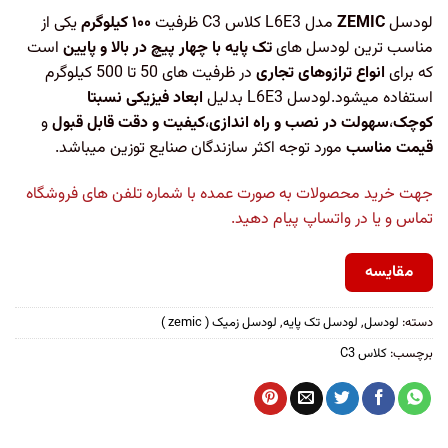
لودسل
ZEMIC
مدل L6E3 کلاس C3 ظرفیت
۱۰۰ کیلوگرم
یکی از
مناسب ترین لودسل های
تک پایه با چهار پیچ در بالا و پایین
است
که برای
انواع ترازوهای تجاری
در ظرفیت های 50 تا 500 کیلوگرم
استفاده میشود.لودسل L6E3 بدلیل
ابعاد فیزیکی نسبتا
کوچک
،
سهولت در نصب و راه اندازی
،
کیفیت و دقت قابل قبول
و
قیمت مناسب
مورد توجه اکثر سازندگان صنایع توزین میباشد.
جهت خرید محصولات به صورت عمده با شماره تلفن های فروشگاه
تماس و یا در واتساپ پیام دهید.
مقایسه
دسته:
لودسل
,
لودسل تک پایه
,
لودسل زمیک ( zemic )
برچسب:
کلاس C3