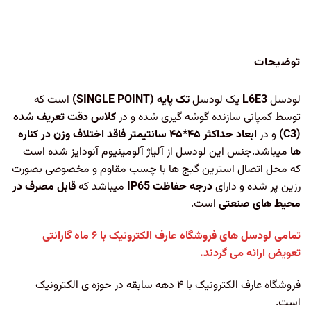
توضیحات
لودسل
L6E3
یک لودسل
تک پایه (SINGLE POINT)
است که
توسط کمپانی سازنده گوشه گیری شده و در
کلاس دقت تعریف شده
(C3)
و در
ابعاد حداکثر ۴۵*۴۵ سانتیمتر
فاقد اختلاف وزن در کناره
ها
میباشد.جنس این لودسل از آلیاژ آلومینیوم آنودایز شده است
که محل اتصال استرین گیج ها با چسب مقاوم و مخصوصی بصورت
رزین پر شده و دارای
درجه حفاظت IP65
میباشد که
قابل مصرف در
محیط های صنعتی
است.
تمامی لودسل های فروشگاه عارف الکترونیک با ۶ ماه گارانتی
تعویض ارائه می گردند.
فروشگاه عارف الکترونیک با ۴ دهه سابقه در حوزه ی الکترونیک
است.