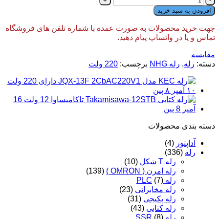
KEC
افزودن به سبد خرید
مدل
JQX-
جهت خرید محصولات به صورت عمده با شماره تلفن های فروشگاه
13F
تماس و یا در واتساپ پیام دهید.
2CaAC220V1
دارای
مقایسه
220
دسته:
رله
,
رله NHG
برچسب:
220 ولت
ولت
10
آمپر
8
پین
عدد
دسته‌ بندی محصولات
آداپتور
(4)
رله
(336)
رله T شکل
(10)
رله امرن ( OMRON )
(139)
رله PLC
(7)
رله مخابراتی
(23)
رله پکیجی
(31)
رله کتابی
(43)
رله SSR
(8)