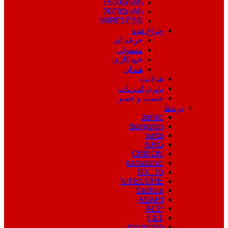
15000mAh
20000mAh
WIRELESS
چراغ قوه
حرفه ای
معمولی
خودکاری
هندلی
هدلایت
باتری لپ تاپ
چسب و خمیر
برندها
zemic
bongshin
varta
NHG
OMRON
panasonic
RX_70
NITECORE
Yaohua
ASAHI
ACP
F&T
microchip