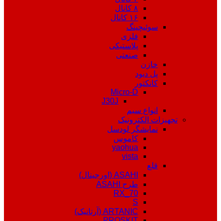
۸ کانال
۱۶ کانال
سوئیچینگ
فلزی
پلاستیکی
صنعتی
خازن
پل دیود
کانکتور
Micro-D
J30J
انواع سیم
تجهیزات الکترونیک
نمایشگر لودسل
کاموس
yaohua
vista
قلع
ASAHI (اورجینال)
طرح ASAHI
RX_70
S
ARTANIC (آرتانیک)
PROSKIT