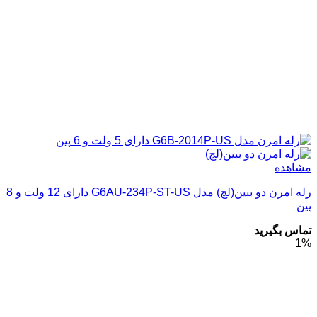
مشاهده
رله امرن دو ببین(لچ) مدل G6AU-234P-ST-US دارای 12 ولت و 8
پین
تماس بگیرید
1%