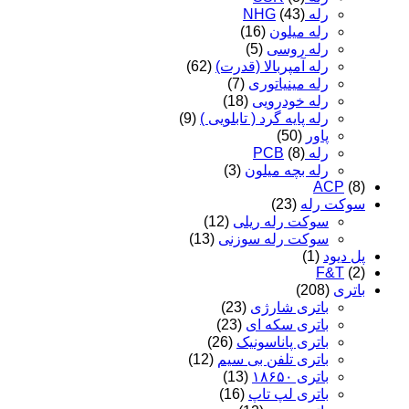
رله NHG
(43)
رله میلون
(16)
رله روسی
(5)
رله آمپربالا (قدرت)
(62)
رله مینیاتوری
(7)
رله خودرویی
(18)
رله پایه گرد ( تابلویی )
(9)
پاور
(50)
رله PCB
(8)
رله بچه میلون
(3)
ACP
(8)
سوکت رله
(23)
سوکت رله ریلی
(12)
سوکت رله سوزنی
(13)
پل دیود
(1)
F&T
(2)
باتری
(208)
باتری شارژی
(23)
باتری سکه ای
(23)
باتری پاناسونیک
(26)
باتری تلفن بی سیم
(12)
باتری ۱۸۶۵۰
(13)
باتری لپ تاپ
(16)