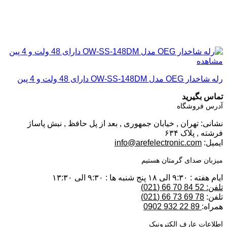
مشاهده
رله شاخدار OEG مدل OW-SS-148DM دارای 48 ولت و 4 پین
تماس بگیرید
آدرس فروشگاه
نشانی: تهران , خیابان جمهوری , بعد از پل حافظ , نبش پاساژ
فرشته , پلاک ۶۳۴
ایمیل:
info@arefelectronic.com
میزبان صدای گرمتان هستیم
ایام هفته : ۹:۳۰ الی ۱۸ پنج شنبه ها : ۹:۳۰ الی ۱۳:۳۰
تلفن: 52 84 70 66 (021)
تلفن:
78 69 73 66 (021)
همراه:
89 22 932 0902
اطلاعات عارف الکترونیک