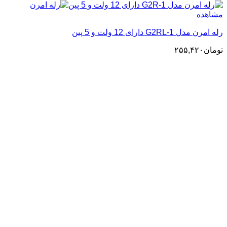
مشاهده
رله امرن مدل G2RL-1 دارای 12 ولت و 5 پین
تومان
۲۵۵,۴۲۰