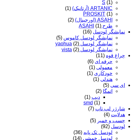
S
(1)
ARTANIC (آرتانیک)
(1)
PROSKIT
(1)
ASAHI (اورجینال)
(2)
طرح ASAHI
(1)
نمایشگر لودسل
(16)
نمایشگر لودسل کاموس
(5)
نمایشگر لودسل yaohua
(2)
نمایشگر لودسل vista
(2)
چراغ قوه
(11)
حرفه ای
(6)
معمولی
(1)
خودکاری
(1)
هندلی
(1)
ای سی
(5)
اتمگا
(2)
دیپ
(1)
smd
(1)
شارژر لپ تاپ
(7)
هدلایت
(4)
چسب و خمیر
(5)
لودسل
(92)
لودسل تک پایه
(36)
لودسل خمشی
(14)