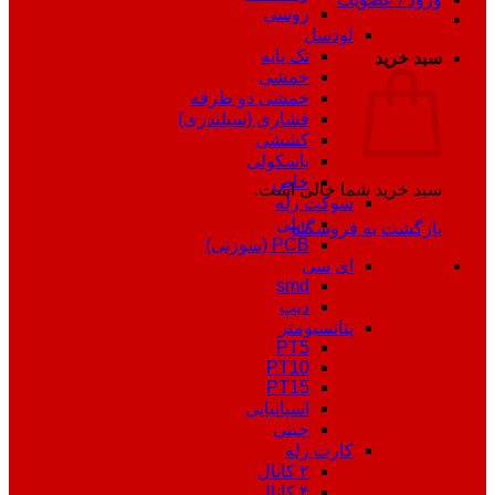
روسی
لودسل
تک پایه
سبد خرید
خمشی
خمشی دو طرفه
فشاری (سیلندری)
کششی
باسکولی
خاص
سبد خرید شما خالی است.
سوکت رله
ریلی
بازگشت به فروشگاه
PCB (سوزنی)
ای سی
smd
دیپ
پتانسیومتر
PT5
PT10
PT15
اسپانیایی
چینی
کارت رله
۲ کانال
۴ کانال