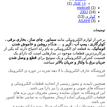
۱۶ کانال
(1)
molicell
(1)
J30J
(14)
کولری
(13)
ASAHI
(3)
توضیحات
برخی از لوازم الکترونیکی مانند
سماور ، چای ساز ، بخاری برقی ،
کولرگازی ، پمپ آب ، آژیر
و … هنگام
روشن و خاموش شدن
اتوماتیک
، به قطعه ای الکترونیکی به نام رله احتیاج دارند که یکی از
پرکاربردترین قطعات موجود در مدارهایی است که دارای یک
قسمت کنترلی الکترونیکی و یک سوئیچ برای
قطع و وصل شدن
جریان برق با ولتاژ و جریان بالاتر
میباشد.
فروشگاه عارف الکترونیک با 4 دهه تجربه در حوزه ی الکترونیک
است.
همچنین تاییدیه و مجوز رسمی از اتحادیه قطعات الکترونیکی و
دستگاه های صوتی و تصویری را نیز دارا می باشد.
این فروشگاه به عنوان نماینده رسمی معروف ترین برند های
قطعات الکترونیکی آماده ارسال محصولات به تمامی نقاط کشور
می باشد.
تمامی محصولات این فروشگاه اورجینال بوده و ارائه دهنده ی