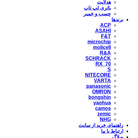
هدلایت
باتری لپ تاپ
چسب و خمیر
برندها
ACP
ASAHI
F&T
microchip
molicell
R&A
SCHRACK
RX_70
S
NITECORE
VARTA
panasonic
OMRON
bongshin
yaohua
camos
zemic
NHG
راهنمای خرید از سایت
ارتباط با ما
وبلاگ