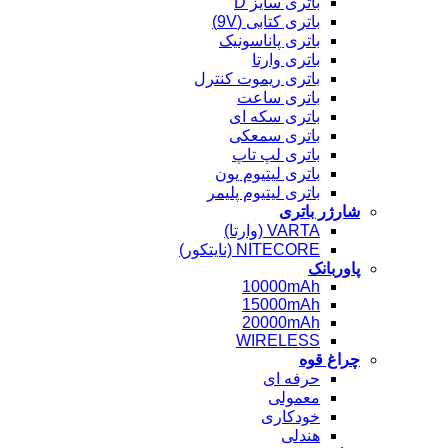
باتری سایز D
باتری کتابی (9V)
باتری پاناسونیک
باتری وارتا
باتری ریموت کنترل
باتری ساعت
باتری سکه ای
باتری سمعکی
باتری لپ تاپ
باتری لیتیوم یون
باتری لیتیوم پلیمر
شارژر باتری
VARTA (وارتا)
NITECORE (نایتکور)
پاوربانک
10000mAh
15000mAh
20000mAh
WIRELESS
چراغ قوه
حرفه ای
معمولی
خودکاری
هندلی