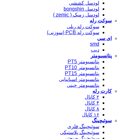
لودسل کششی
لودسل bongshin
لودسل زمیک ( zemic )
سوکت رله
سوکت رله ریلی
سوکت رله PCB (سوزنی)
ای سی
smd
دیپ
پتانسیومتر
پتانسیومتر PT5
پتانسیومتر PT10
پتانسیومتر PT15
پتانسیومتر اسپانیایی
پتانسیومتر چینی
کارت رله
۲ کانال
۴ کانال
۸ کانال
۱۶ کانال
سوئیچینگ
سوئیچینگ فلزی
سوئیچینگ پلاستیکی
سوئیچینگ صنعتی