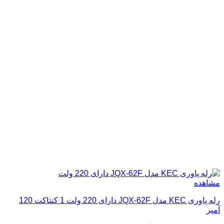
مشاهده
رله پاوری KEC مدل JQX-62F دارای 220 ولت 1 کنتاکت 120
آمپر