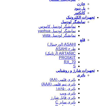
خازن
پل دیود
کانکتور
تجهیزات الکترونیک
نمایشگر لودسل
نمایشگر لودسل کاموس
نمایشگر لودسل yaohua
نمایشگر لودسل vista
قلع
ASAHI (اورجینال)
طرح ASAHI
ARTANIC (آرتانیک)
PROSKIT
RX_70
S
تجهیزات شارژ و روشنایی
باتری
باتری قلمی (AA)
باتری نیم قلمی (AAA)
باتری ۱۸۶۵۰
باتری ویپ
باتری قابل شارژ
باتری سایز C