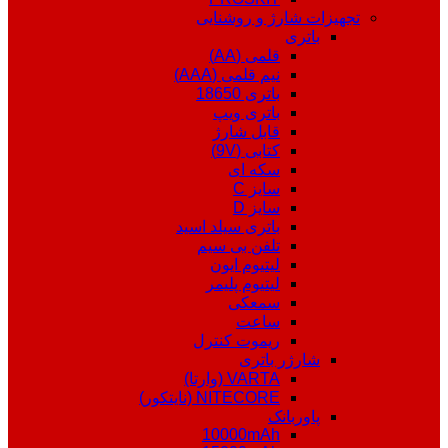
تجهیزات شارژ و روشنایی
باتری
قلمی (AA)
نیم قلمی (AAA)
باتری 18650
باتری ویپ
قابل شارژ
کتابی (9V)
سکه ای
سایز C
سایز D
باتری سیلد اسید
تلفن بی سیم
لیتیوم ایون
لیتیوم پلیمر
سمعکی
ساعت
ریموت کنترل
شارژر باتری
VARTA (وارتا)
NITECORE (نایتکور)
پاوربانک
10000mAh