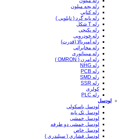
رله میلون
رله بچه میلون
رله کتابی
رله پایه گرد ( تابلویی )
رله T شکل
رله پکیجی
رله خودرویی
رله آمپربالا (قدرت)
رله مخابراتی
رله مینیاتوری
رله امرن ( OMRON )
رله NHG
رله PCB
رله SMD
رله SSR
کولری
رله PLC
لودسل
لودسل باسکولی
لودسل تک پایه
لودسل خمشی
لودسل خمشی دو طرفه
لودسل خاص
لودسل فشاری ( سیلندری )