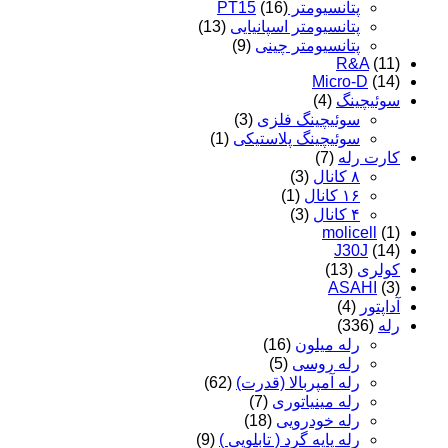
پتانسیومتر PT15
(16)
پتانسیومتر اسپانیایی
(13)
پتانسیومتر چینی
(9)
R&A
(11)
Micro-D
(14)
سوئیچینگ
(4)
سوئیچینگ فلزی
(3)
سوئیچینگ پلاستیکی
(1)
کارت رله
(7)
۸ کانال
(3)
۱۶ کانال
(1)
۴ کانال
(3)
molicell
(1)
J30J
(14)
کولری
(13)
ASAHI
(3)
آداپتور
(4)
رله
(336)
رله میلون
(16)
رله روسی
(5)
رله آمپربالا (قدرت)
(62)
رله مینیاتوری
(7)
رله خودرویی
(18)
رله پایه گرد ( تابلویی )
(9)