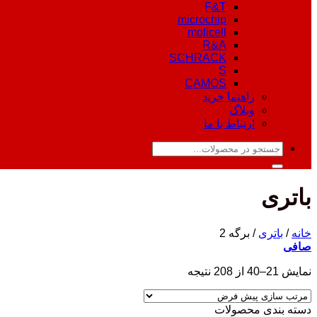
F&T
microchip
molicell
R&A
SCHRACK
S
CAMOS
راهنما خرید
وبلاگ
ارتباط با ما
جستجو
برای:
باتری
خانه
/
باتری
/
برگه 2
صافی
نمایش 21–40 از 208 نتیجه
دسته‌ بندی محصولات