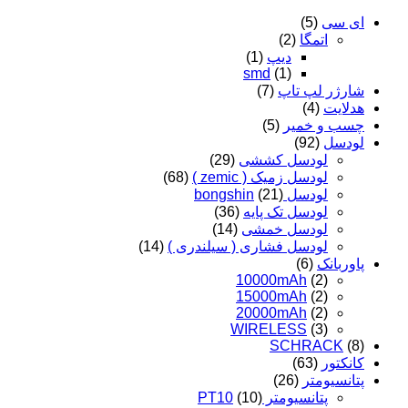
ای سی
(5)
اتمگا
(2)
دیپ
(1)
smd
(1)
شارژر لپ تاپ
(7)
هدلایت
(4)
چسب و خمیر
(5)
لودسل
(92)
لودسل کششی
(29)
لودسل زمیک ( zemic )
(68)
لودسل bongshin
(21)
لودسل تک پایه
(36)
لودسل خمشی
(14)
لودسل فشاری ( سیلندری )
(14)
پاوربانک
(6)
10000mAh
(2)
15000mAh
(2)
20000mAh
(2)
WIRELESS
(3)
SCHRACK
(8)
کانکتور
(63)
پتانسیومتر
(26)
پتانسیومتر PT10
(10)