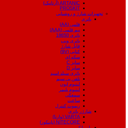
ARTANIC (آرتانیک)
PROSKIT
تجهیزات شارژ و روشنایی
باتری
قلمی (AA)
نیم قلمی (AAA)
باتری 18650
باتری ویپ
قابل شارژ
کتابی (9V)
سکه ای
سایز C
سایز D
باتری سیلد اسید
تلفن بی سیم
لیتیوم ایون
لیتیوم پلیمر
سمعکی
ساعت
ریموت کنترل
شارژر باتری
VARTA (وارتا)
NITECORE (نایتکور)
پاوربانک