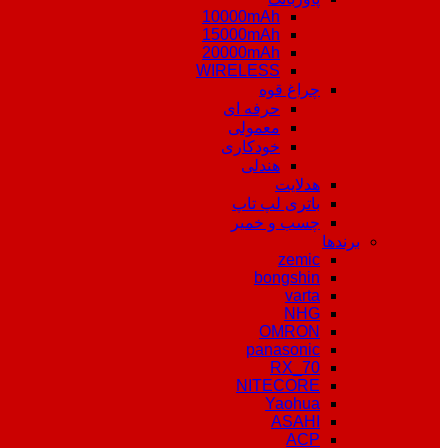
10000mAh
15000mAh
20000mAh
WIRELESS
چراغ قوه
حرفه ای
معمولی
خودکاری
هندلی
هدلایت
باتری لپ تاپ
چسب و خمیر
برندها
zemic
bongshin
varta
NHG
OMRON
panasonic
RX_70
NITECORE
Yaohua
ASAHI
ACP