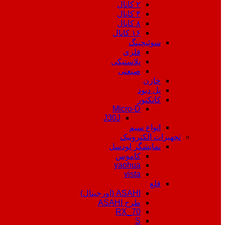
۲ کانال
۴ کانال
۸ کانال
۱۶ کانال
سوئیچینگ
فلزی
پلاستیکی
صنعتی
خازن
پل دیود
کانکتور
Micro-D
J30J
انواع سیم
تجهیزات الکترونیک
نمایشگر لودسل
کاموس
yaohua
vista
قلع
ASAHI (اورجینال)
طرح ASAHI
RX_70
S