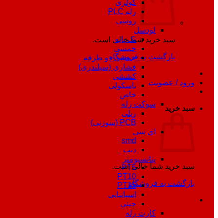
کولری
رله PLC
روسی
لودسل
تک پایه
سبد خرید شما خالی است.
خمشی
بازگشت به فروشگاه
خمشی دو طرفه
فشاری (سیلندری)
کششی
ورود / عضویت
باسکولی
خاص
سوکت رله
سبد خرید
ریلی
PCB (سوزنی)
ای سی
smd
دیپ
پتانسیومتر
سبد خرید شما خالی است.
PT5
PT10
بازگشت به فروشگاه
PT15
اسپانیایی
چینی
کارت رله