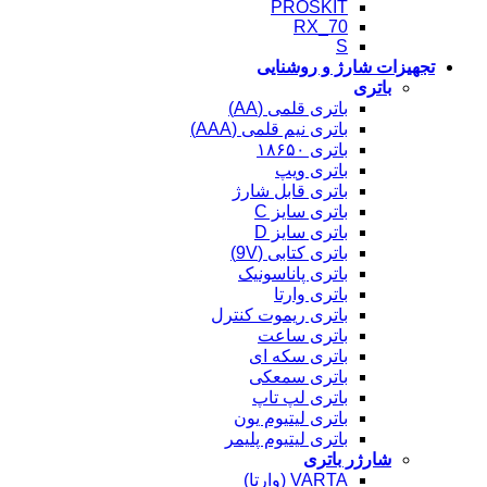
PROSKIT
RX_70
S
تجهیزات شارژ و روشنایی
باتری
باتری قلمی (AA)
باتری نیم قلمی (AAA)
باتری ۱۸۶۵۰
باتری ویپ
باتری قابل شارژ
باتری سایز C
باتری سایز D
باتری کتابی (9V)
باتری پاناسونیک
باتری وارتا
باتری ریموت کنترل
باتری ساعت
باتری سکه ای
باتری سمعکی
باتری لپ تاپ
باتری لیتیوم یون
باتری لیتیوم پلیمر
شارژر باتری
VARTA (وارتا)