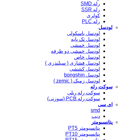
رله SMD
رله SSR
کولری
رله PLC
لودسل
لودسل باسکولی
لودسل تک پایه
لودسل خمشی
لودسل خمشی دو طرفه
لودسل خاص
لودسل فشاری ( سیلندری )
لودسل کششی
لودسل bongshin
لودسل زمیک ( zemic )
سوکت رله
سوکت رله ریلی
سوکت رله PCB (سوزنی)
ای سی
smd
دیپ
پتانسیومتر
پتانسیومتر PT5
پتانسیومتر PT10
پتانسیومتر PT15