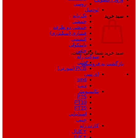
روسی
لودسل
تک پایه
سبد خرید
خمشی
خمشی دو طرفه
فشاری (سیلندری)
کششی
باسکولی
خاص
سبد خرید شما خالی است.
سوکت رله
ریلی
بازگشت به فروشگاه
PCB (سوزنی)
ای سی
smd
دیپ
پتانسیومتر
PT5
PT10
PT15
اسپانیایی
چینی
کارت رله
۲ کانال
۴ کانال