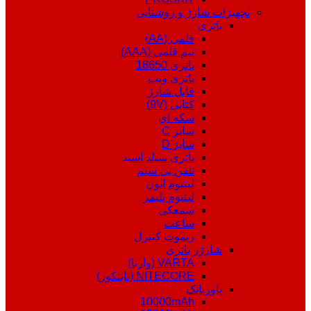
تجهیزات شارژ و روشنایی
باتری
قلمی (AA)
نیم قلمی (AAA)
باتری 18650
باتری ویپ
قابل شارژ
کتابی (9V)
سکه ای
سایز C
سایز D
باتری سیلد اسید
تلفن بی سیم
لیتیوم ایون
لیتیوم پلیمر
سمعکی
ساعت
ریموت کنترل
شارژر باتری
VARTA (وارتا)
NITECORE (نایتکور)
پاوربانک
10000mAh