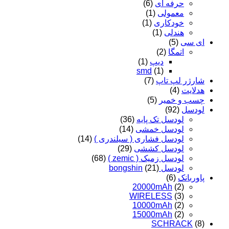
حرفه ای
(6)
معمولی
(1)
خودکاری
(1)
هندلی
(1)
ای سی
(5)
اتمگا
(2)
دیپ
(1)
smd
(1)
شارژر لپ تاپ
(7)
هدلایت
(4)
چسب و خمیر
(5)
لودسل
(92)
لودسل تک پایه
(36)
لودسل خمشی
(14)
لودسل فشاری ( سیلندری )
(14)
لودسل کششی
(29)
لودسل زمیک ( zemic )
(68)
لودسل bongshin
(21)
پاوربانک
(6)
20000mAh
(2)
WIRELESS
(3)
10000mAh
(2)
15000mAh
(2)
SCHRACK
(8)