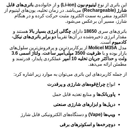
این باتری از نوع
لیتیوم-یون (Li-ion)
و از خانواده‌ی
باتری‌های قابل
شارژ (Rechargeable)
می‌باشد. در زمان تخلیه، یون‌های لیتیوم از
الکترود منفی به سمت الکترود مثبت حرکت کرده و در هنگام
شارژ، مسیر آن برعکس می‌شود.
باتری‌های سری
18650
دارای
چگالی انرژی بسیار بالا
هستند و
مقدار انرژی ذخیره‌شده در آن‌ها تقریباً
دو برابر باتری‌های نیکل-
کادمیوم
است.
مدل
Molicel M35A
از پرکاربردترین و پرفروش‌ترین سلول‌های
بازار بوده و با
ظرفیت 3500 میلی‌آمپر ساعت
،
ولتاژ اسمی 3.6
ولت
و
حداکثر جریان تخلیه 10 آمپر
عملکردی پایدار، قدرتمند و
مطمئن ارائه می‌دهد.
از جمله کاربردهای این باتری می‌توان به موارد زیر اشاره کرد:
انواع
چراغ‌قوه‌های شارژی و پرقدرت
پاوربانک‌ها
و منابع تغذیه قابل حمل
دریل‌ها و ابزارهای شارژی صنعتی
ویپ‌ها (Vape)
و دستگاه‌های الکترونیکی قابل شارژ
دوچرخه‌ها و اسکوترهای برقی