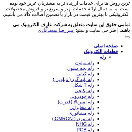
ترین روش ها برای خدمات ارزنده تر به مشتریان عزیز خود بوده
است. ما به دنبال ارائه خدمات بهتر و سریع تر و فروش محصولات
الکترونیکی با بهترین قیمت در بازار با تضمین اصالت کالا می باشیم.
تمامی حقوق این سایت متعلق به شرکت عارف الکترونیک می
باشد.
| طراحی سایت و سئو:
امیررضا سعیدآبادی
صفحه اصلی
قطعات الکترونیک
رله
رله میلون
رله بچه میلون
رله کتابی
رله پایه گرد ( تابلویی )
رله T شکل
رله پکیجی
رله خودرویی
رله آمپربالا (قدرت)
رله مخابراتی
رله مینیاتوری
رله امرن ( OMRON )
رله NHG
رله PCB