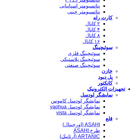
پتانسیومتر اسپانیایی
پتانسیومتر چینی
کارت رله
۲ کانال
۴ کانال
۸ کانال
۱۶ کانال
سوئیچینگ
سوئیچینگ فلزی
سوئیچینگ پلاستیکی
سوئیچینگ صنعتی
خازن
پل دیود
کانکتور
تجهیزات الکترونیک
نمایشگر لودسل
نمایشگر لودسل کاموس
نمایشگر لودسل yaohua
نمایشگر لودسل vista
قلع
ASAHI (اورجینال)
طرح ASAHI
ARTANIC (آرتانیک)