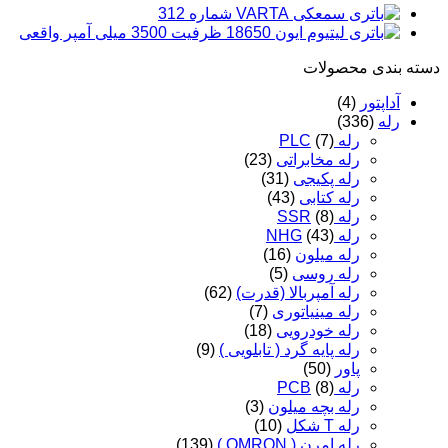
دسته‌ بندی محصولات
آداپتور
(4)
رله
(336)
رله PLC
(7)
رله مخابراتی
(23)
رله پکیجی
(31)
رله کتابی
(43)
رله SSR
(8)
رله NHG
(43)
رله میلون
(16)
رله روسی
(5)
رله آمپربالا (قدرت)
(62)
رله مینیاتوری
(7)
رله خودرویی
(18)
رله پایه گرد ( تابلویی )
(9)
پاور
(50)
رله PCB
(8)
رله بچه میلون
(3)
رله T شکل
(10)
رله امرن ( OMRON )
(139)