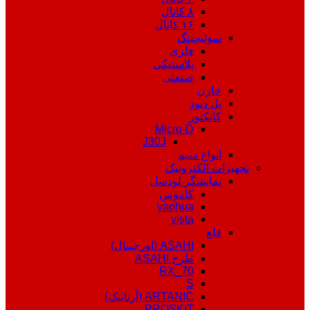
۸ کانال
۱۶ کانال
سوئیچینگ
فلزی
پلاستیکی
صنعتی
خازن
پل دیود
کانکتور
Micro-D
J30J
انواع سیم
تجهیزات الکترونیک
نمایشگر لودسل
کاموس
yaohua
vista
قلع
ASAHI (اورجینال)
طرح ASAHI
RX_70
S
ARTANIC (آرتانیک)
PROSKIT