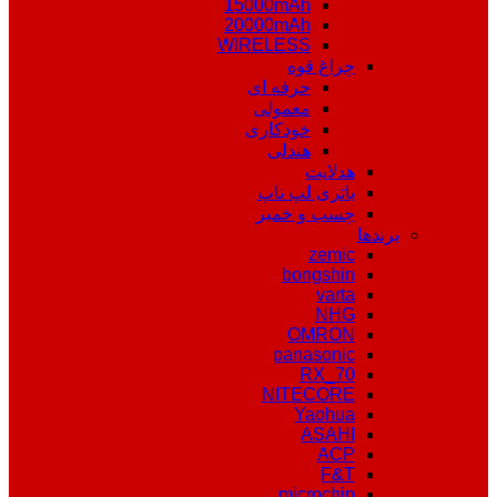
15000mAh
20000mAh
WIRELESS
چراغ قوه
حرفه ای
معمولی
خودکاری
هندلی
هدلایت
باتری لپ تاپ
چسب و خمیر
برندها
zemic
bongshin
varta
NHG
OMRON
panasonic
RX_70
NITECORE
Yaohua
ASAHI
ACP
F&T
microchip