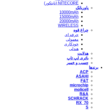
NITECORE (نایتکور)
پاوربانک
10000mAh
15000mAh
20000mAh
WIRELESS
چراغ قوه
حرفه ای
معمولی
خودکاری
هندلی
هدلایت
باتری لپ تاپ
چسب و خمیر
برندها
ACP
ASAHI
F&T
microchip
molicell
R&A
SCHRACK
RX_70
S