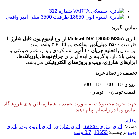
تماس بگیرید
باتری
Molicel INR-18650-M35A
از نوع
لیتیوم یون قابل شارژ
با
ظرفیت
۳۵۰۰ میلی‌آمپر ساعت
و ولتاژ
۳.۶ ولت
است.
این مدل با
تخلیه جریان ۱۰ آمپر
، عملکردی پایدار، عمر طولانی و
ایمنی بالا دارد و گزینه‌ای ایده‌آل برای
چراغ‌قوه‌ها، پاوربانک‌ها،
ابزارهای شارژی، ویپ و پروژه‌های الکترونیکی
می‌باشد.
تخفیف در تعداد خرید
101 - 500
10 - 100
تعداد
قیمت
تومان
۰
تومان
۰
جهت خرید محصولات به صورت عمده با شماره تلفن های فروشگاه
تماس و یا در واتساپ پیام دهید.
مقایسه
دسته:
باتری
,
باتری ۱۸۶۵۰
,
باتری شارژی
,
باتری لیتیوم یون
,
باتری
ویپ
برچسب:
18650
,
3.7 ولت