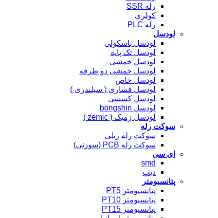
رله SSR
کولری
رله PLC
لودسل
لودسل باسکولی
لودسل تک پایه
لودسل خمشی
لودسل خمشی دو طرفه
لودسل خاص
لودسل فشاری ( سیلندری )
لودسل کششی
لودسل bongshin
لودسل زمیک ( zemic )
سوکت رله
سوکت رله ریلی
سوکت رله PCB (سوزنی)
ای سی
smd
دیپ
پتانسیومتر
پتانسیومتر PT5
پتانسیومتر PT10
پتانسیومتر PT15