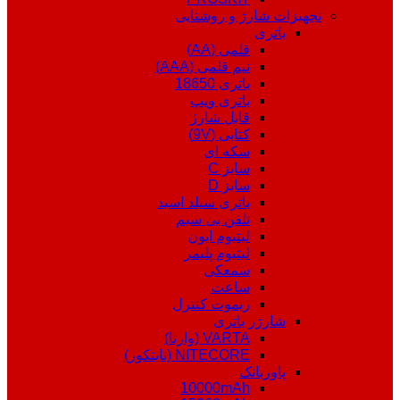
تجهیزات شارژ و روشنایی
باتری
قلمی (AA)
نیم قلمی (AAA)
باتری 18650
باتری ویپ
قابل شارژ
کتابی (9V)
سکه ای
سایز C
سایز D
باتری سیلد اسید
تلفن بی سیم
لیتیوم ایون
لیتیوم پلیمر
سمعکی
ساعت
ریموت کنترل
شارژر باتری
VARTA (وارتا)
NITECORE (نایتکور)
پاوربانک
10000mAh