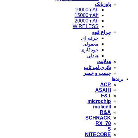
پاوربانک
10000mAh
15000mAh
20000mAh
WIRELESS
چراغ قوه
حرفه ای
معمولی
خودکاری
هندلی
هدلایت
باتری لپ تاپ
چسب و خمیر
برندها
ACP
ASAHI
F&T
microchip
molicell
R&A
SCHRACK
RX_70
S
NITECORE