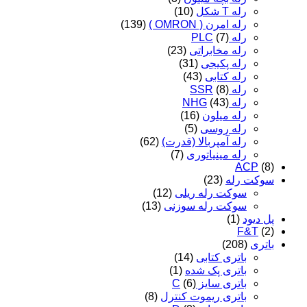
رله T شکل
(10)
رله امرن ( OMRON )
(139)
رله PLC
(7)
رله مخابراتی
(23)
رله پکیجی
(31)
رله کتابی
(43)
رله SSR
(8)
رله NHG
(43)
رله میلون
(16)
رله روسی
(5)
رله آمپربالا (قدرت)
(62)
رله مینیاتوری
(7)
ACP
(8)
سوکت رله
(23)
سوکت رله ریلی
(12)
سوکت رله سوزنی
(13)
پل دیود
(1)
F&T
(2)
باتری
(208)
باتری کتابی
(14)
باتری پک شده
(1)
باتری سایز C
(6)
باتری ریموت کنترل
(8)