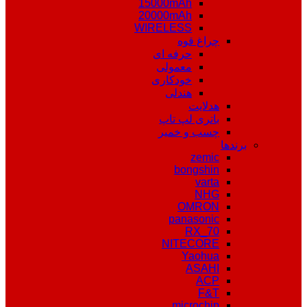
15000mAh
20000mAh
WIRELESS
چراغ قوه
حرفه ای
معمولی
خودکاری
هندلی
هدلایت
باتری لپ تاپ
چسب و خمیر
برندها
zemic
bongshin
varta
NHG
OMRON
panasonic
RX_70
NITECORE
Yaohua
ASAHI
ACP
F&T
microchip