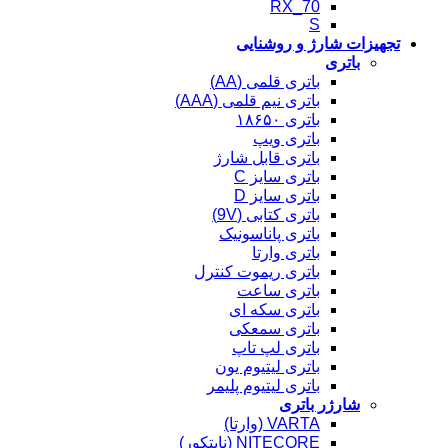
RX_70
S
تجهیزات شارژ و روشنایی
باتری
باتری قلمی (AA)
باتری نیم قلمی (AAA)
باتری ۱۸۶۵۰
باتری ویپ
باتری قابل شارژ
باتری سایز C
باتری سایز D
باتری کتابی (9V)
باتری پاناسونیک
باتری وارتا
باتری ریموت کنترل
باتری ساعت
باتری سکه ای
باتری سمعکی
باتری لپ تاپ
باتری لیتیوم یون
باتری لیتیوم پلیمر
شارژر باتری
VARTA (وارتا)
NITECORE (نایتکور)