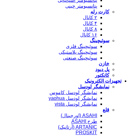
پتانسیومتر اسپانیایی
پتانسیومتر چینی
کارت رله
۲ کانال
۴ کانال
۸ کانال
۱۶ کانال
سوئیچینگ
سوئیچینگ فلزی
سوئیچینگ پلاستیکی
سوئیچینگ صنعتی
خازن
پل دیود
کانکتور
تجهیزات الکترونیک
نمایشگر لودسل
نمایشگر لودسل کاموس
نمایشگر لودسل yaohua
نمایشگر لودسل vista
قلع
ASAHI (اورجینال)
طرح ASAHI
ARTANIC (آرتانیک)
PROSKIT