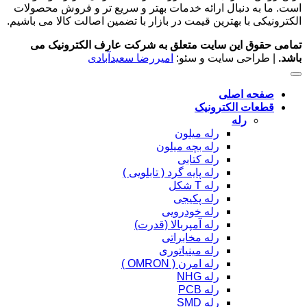
است. ما به دنبال ارائه خدمات بهتر و سریع تر و فروش محصولات
الکترونیکی با بهترین قیمت در بازار با تضمین اصالت کالا می باشیم.
تمامی حقوق این سایت متعلق به شرکت عارف الکترونیک می
باشد.
| طراحی سایت و سئو:
امیررضا سعیدآبادی
صفحه اصلی
قطعات الکترونیک
رله
رله میلون
رله بچه میلون
رله کتابی
رله پایه گرد ( تابلویی )
رله T شکل
رله پکیجی
رله خودرویی
رله آمپربالا (قدرت)
رله مخابراتی
رله مینیاتوری
رله امرن ( OMRON )
رله NHG
رله PCB
رله SMD