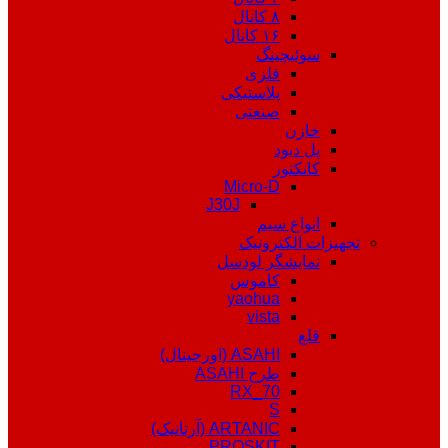
۸ کانال
۱۶ کانال
سوئیچینگ
فلزی
پلاستیکی
صنعتی
خازن
پل دیود
کانکتور
Micro-D
J30J
انواع سیم
تجهیزات الکترونیک
نمایشگر لودسل
کاموس
yaohua
vista
قلع
ASAHI (اورجینال)
طرح ASAHI
RX_70
S
ARTANIC (آرتانیک)
PROSKIT