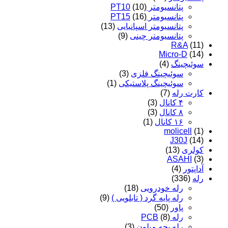
پتانسیومتر PT10
(10)
پتانسیومتر PT15
(16)
پتانسیومتر اسپانیایی
(13)
پتانسیومتر چینی
(9)
R&A
(11)
Micro-D
(14)
سوئیچینگ
(4)
سوئیچینگ فلزی
(3)
سوئیچینگ پلاستیکی
(1)
کارت رله
(7)
۴ کانال
(3)
۸ کانال
(3)
۱۶ کانال
(1)
molicell
(1)
J30J
(14)
کولری
(13)
ASAHI
(3)
آداپتور
(4)
رله
(336)
رله خودرویی
(18)
رله پایه گرد ( تابلویی )
(9)
پاور
(50)
رله PCB
(8)
رله بچه میلون
(3)