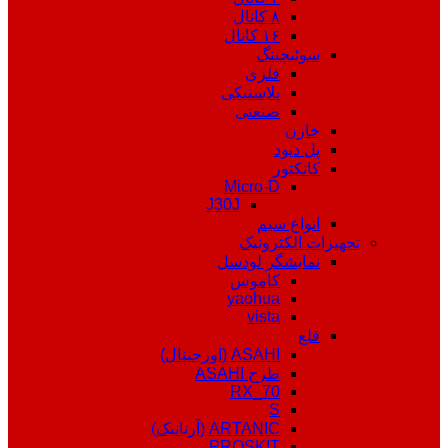
۸ کانال
۱۶ کانال
سوئیچینگ
فلزی
پلاستیکی
صنعتی
خازن
پل دیود
کانکتور
Micro-D
J30J
انواع سیم
تجهیزات الکترونیک
نمایشگر لودسل
کاموس
yaohua
vista
قلع
ASAHI (اورجینال)
طرح ASAHI
RX_70
S
ARTANIC (آرتانیک)
PROSKIT