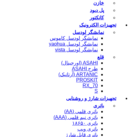
خازن
پل دیود
کانکتور
تجهیزات الکترونیک
نمایشگر لودسل
نمایشگر لودسل کاموس
نمایشگر لودسل yaohua
نمایشگر لودسل vista
قلع
ASAHI (اورجینال)
طرح ASAHI
ARTANIC (آرتانیک)
PROSKIT
RX_70
S
تجهیزات شارژ و روشنایی
باتری
باتری قلمی (AA)
باتری نیم قلمی (AAA)
باتری ۱۸۶۵۰
باتری ویپ
باتری قابل شارژ