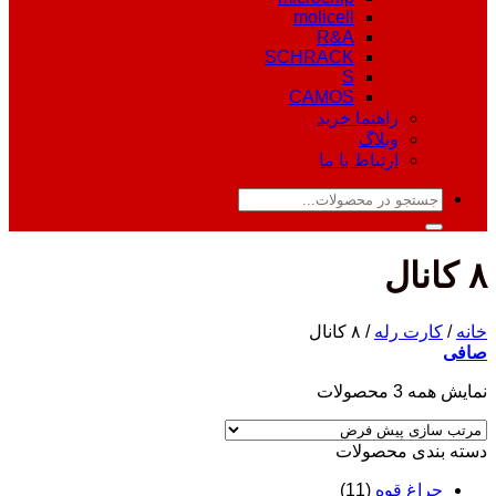
molicell
R&A
SCHRACK
S
CAMOS
راهنما خرید
وبلاگ
ارتباط با ما
جستجو
برای:
۸ کانال
خانه
/
کارت رله
/
۸ کانال
صافی
نمایش همه 3 محصولات
دسته‌ بندی محصولات
چراغ قوه
(11)