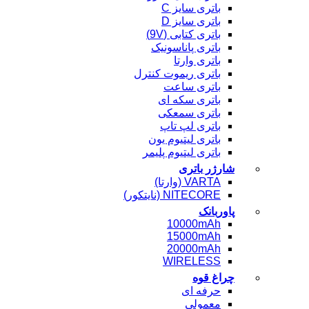
باتری سایز C
باتری سایز D
باتری کتابی (9V)
باتری پاناسونیک
باتری وارتا
باتری ریموت کنترل
باتری ساعت
باتری سکه ای
باتری سمعکی
باتری لپ تاپ
باتری لیتیوم یون
باتری لیتیوم پلیمر
شارژر باتری
VARTA (وارتا)
NITECORE (نایتکور)
پاوربانک
10000mAh
15000mAh
20000mAh
WIRELESS
چراغ قوه
حرفه ای
معمولی