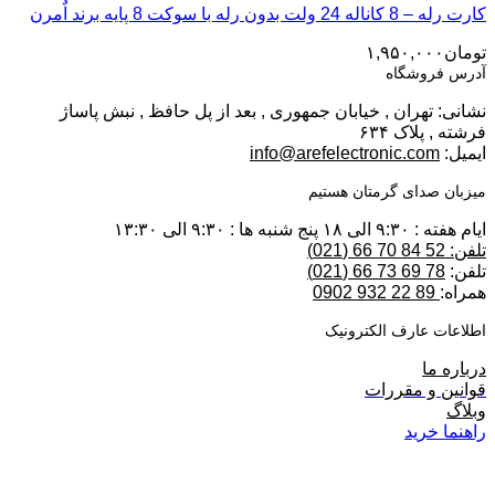
کارت رله – 8 کاناله 24 ولت بدون رله با سوکت 8 پایه برند اٌمرن
تومان
۱,۹۵۰,۰۰۰
آدرس فروشگاه
نشانی: تهران , خیابان جمهوری , بعد از پل حافظ , نبش پاساژ
فرشته , پلاک ۶۳۴
ایمیل:
info@arefelectronic.com
میزبان صدای گرمتان هستیم
ایام هفته : ۹:۳۰ الی ۱۸ پنج شنبه ها : ۹:۳۰ الی ۱۳:۳۰
تلفن: 52 84 70 66 (021)
تلفن:
78 69 73 66 (021)
همراه:
89 22 932 0902
اطلاعات عارف الکترونیک
درباره ما
قوانین و مقررات
وبلاگ
راهنما خرید