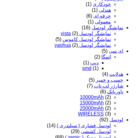
خودکاری
(1)
هندلی
(1)
حرفه ای
(6)
معمولی
(1)
نمایشگر لودسل
(16)
نمایشگر لودسل vista
(2)
نمایشگر لودسل کاموس
(5)
نمایشگر لودسل yaohua
(2)
ای سی
(5)
اتمگا
(2)
دیپ
(1)
smd
(1)
هدلایت
(4)
چسب و خمیر
(5)
شارژر لپ تاپ
(7)
پاوربانک
(6)
10000mAh
(2)
15000mAh
(2)
20000mAh
(2)
WIRELESS
(3)
لودسل
(92)
لودسل فشاری ( سیلندری )
(14)
لودسل کششی
(29)
لودسل زمیک ( zemic )
(68)