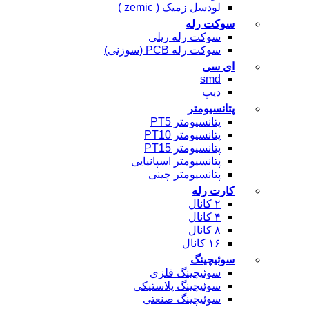
لودسل زمیک ( zemic )
سوکت رله
سوکت رله ریلی
سوکت رله PCB (سوزنی)
ای سی
smd
دیپ
پتانسیومتر
پتانسیومتر PT5
پتانسیومتر PT10
پتانسیومتر PT15
پتانسیومتر اسپانیایی
پتانسیومتر چینی
کارت رله
۲ کانال
۴ کانال
۸ کانال
۱۶ کانال
سوئیچینگ
سوئیچینگ فلزی
سوئیچینگ پلاستیکی
سوئیچینگ صنعتی