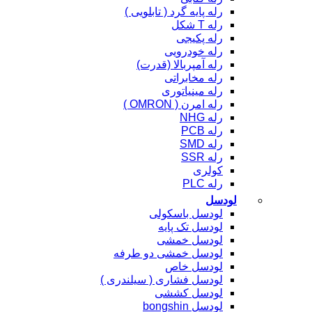
رله پایه گرد ( تابلویی )
رله T شکل
رله پکیجی
رله خودرویی
رله آمپربالا (قدرت)
رله مخابراتی
رله مینیاتوری
رله امرن ( OMRON )
رله NHG
رله PCB
رله SMD
رله SSR
کولری
رله PLC
لودسل
لودسل باسکولی
لودسل تک پایه
لودسل خمشی
لودسل خمشی دو طرفه
لودسل خاص
لودسل فشاری ( سیلندری )
لودسل کششی
لودسل bongshin