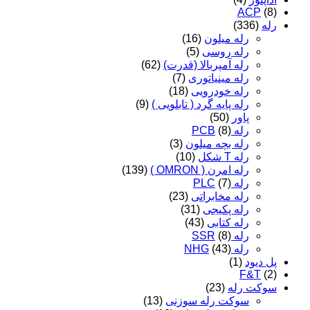
ACP
(8)
رله
(336)
رله میلون
(16)
رله روسی
(5)
رله آمپربالا (قدرت)
(62)
رله مینیاتوری
(7)
رله خودرویی
(18)
رله پایه گرد ( تابلویی )
(9)
پاور
(50)
رله PCB
(8)
رله بچه میلون
(3)
رله T شکل
(10)
رله امرن ( OMRON )
(139)
رله PLC
(7)
رله مخابراتی
(23)
رله پکیجی
(31)
رله کتابی
(43)
رله SSR
(8)
رله NHG
(43)
پل دیود
(1)
F&T
(2)
سوکت رله
(23)
سوکت رله سوزنی
(13)