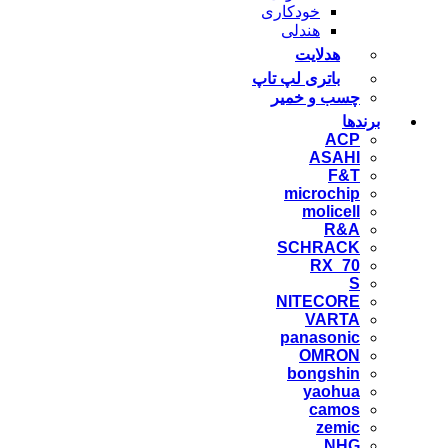
خودکاری
هندلی
هدلایت
باتری لپ تاپ
چسب و خمیر
برندها
ACP
ASAHI
F&T
microchip
molicell
R&A
SCHRACK
RX_70
S
NITECORE
VARTA
panasonic
OMRON
bongshin
yaohua
camos
zemic
NHG