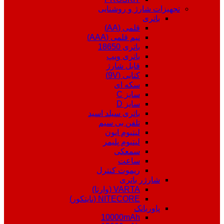
تجهیزات شارژ و روشنایی
باتری
قلمی (AA)
نیم قلمی (AAA)
باتری 18650
باتری ویپ
قابل شارژ
کتابی (9V)
سکه ای
سایز C
سایز D
باتری سیلد اسید
تلفن بی سیم
لیتیوم ایون
لیتیوم پلیمر
سمعکی
ساعت
ریموت کنترل
شارژر باتری
VARTA (وارتا)
NITECORE (نایتکور)
پاوربانک
10000mAh