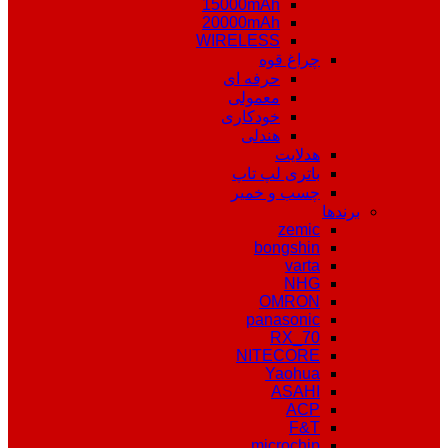
15000mAh
20000mAh
WIRELESS
چراغ قوه
حرفه ای
معمولی
خودکاری
هندلی
هدلایت
باتری لپ تاپ
چسب و خمیر
برندها
zemic
bongshin
varta
NHG
OMRON
panasonic
RX_70
NITECORE
Yaohua
ASAHI
ACP
F&T
microchip