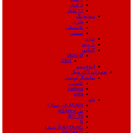
۸ کانال
۱۶ کانال
سوئیچینگ
فلزی
پلاستیکی
صنعتی
خازن
پل دیود
کانکتور
Micro-D
J30J
انواع سیم
تجهیزات الکترونیک
نمایشگر لودسل
کاموس
yaohua
vista
قلع
ASAHI (اورجینال)
طرح ASAHI
RX_70
S
ARTANIC (آرتانیک)
PROSKIT