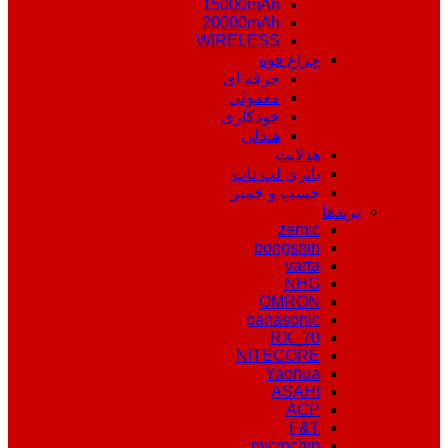
15000mAh
20000mAh
WIRELESS
چراغ قوه
حرفه ای
معمولی
خودکاری
هندلی
هدلایت
باتری لپ تاپ
چسب و خمیر
برندها
zemic
bongshin
varta
NHG
OMRON
panasonic
RX_70
NITECORE
Yaohua
ASAHI
ACP
F&T
microchip