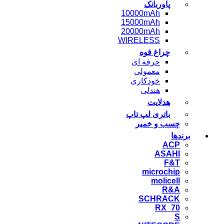
پاوربانک
10000mAh
15000mAh
20000mAh
WIRELESS
چراغ قوه
حرفه ای
معمولی
خودکاری
هندلی
هدلایت
باتری لپ تاپ
چسب و خمیر
برندها
ACP
ASAHI
F&T
microchip
molicell
R&A
SCHRACK
RX_70
S