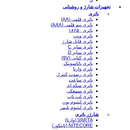
تجهیزات شارژ و روشنایی
باتری
باتری قلمی (AA)
باتری نیم قلمی (AAA)
باتری ۱۸۶۵۰
باتری ویپ
باتری قابل شارژ
باتری سایز C
باتری سایز D
باتری کتابی (9V)
باتری پاناسونیک
باتری وارتا
باتری ریموت کنترل
باتری ساعت
باتری سکه ای
باتری سمعکی
باتری لپ تاپ
باتری لیتیوم یون
باتری لیتیوم پلیمر
شارژر باتری
VARTA (وارتا)
NITECORE (نایتکور)