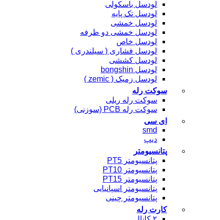
لودسل باسکولی
لودسل تک پایه
لودسل خمشی
لودسل خمشی دو طرفه
لودسل خاص
لودسل فشاری ( سیلندری )
لودسل کششی
لودسل bongshin
لودسل زمیک ( zemic )
سوکت رله
سوکت رله ریلی
سوکت رله PCB (سوزنی)
ای سی
smd
دیپ
پتانسیومتر
پتانسیومتر PT5
پتانسیومتر PT10
پتانسیومتر PT15
پتانسیومتر اسپانیایی
پتانسیومتر چینی
کارت رله
۲ کانال