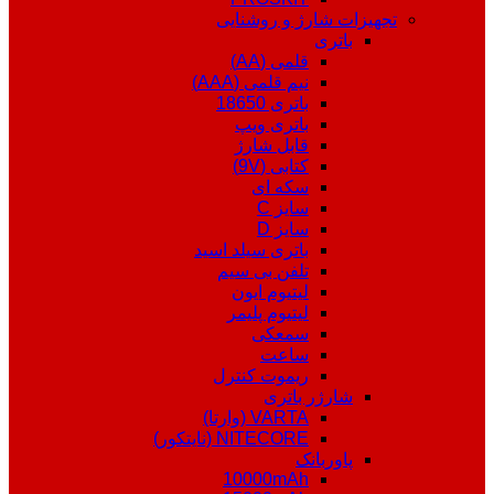
تجهیزات شارژ و روشنایی
باتری
قلمی (AA)
نیم قلمی (AAA)
باتری 18650
باتری ویپ
قابل شارژ
کتابی (9V)
سکه ای
سایز C
سایز D
باتری سیلد اسید
تلفن بی سیم
لیتیوم ایون
لیتیوم پلیمر
سمعکی
ساعت
ریموت کنترل
شارژر باتری
VARTA (وارتا)
NITECORE (نایتکور)
پاوربانک
10000mAh