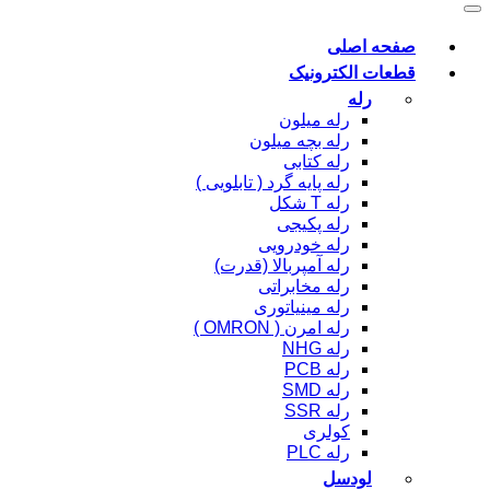
صفحه اصلی
قطعات الکترونیک
رله
رله میلون
رله بچه میلون
رله کتابی
رله پایه گرد ( تابلویی )
رله T شکل
رله پکیجی
رله خودرویی
رله آمپربالا (قدرت)
رله مخابراتی
رله مینیاتوری
رله امرن ( OMRON )
رله NHG
رله PCB
رله SMD
رله SSR
کولری
رله PLC
لودسل