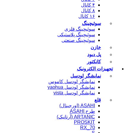
۴ کانال
۸ کانال
۱۶ کانال
سوئیچینگ
سوئیچینگ فلزی
سوئیچینگ پلاستیکی
سوئیچینگ صنعتی
خازن
پل دیود
کانکتور
تجهیزات الکترونیک
نمایشگر لودسل
نمایشگر لودسل کاموس
نمایشگر لودسل yaohua
نمایشگر لودسل vista
قلع
ASAHI (اورجینال)
طرح ASAHI
ARTANIC (آرتانیک)
PROSKIT
RX_70
S