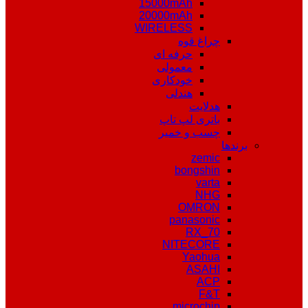
15000mAh
20000mAh
WIRELESS
چراغ قوه
حرفه ای
معمولی
خودکاری
هندلی
هدلایت
باتری لپ تاپ
چسب و خمیر
برندها
zemic
bongshin
varta
NHG
OMRON
panasonic
RX_70
NITECORE
Yaohua
ASAHI
ACP
F&T
microchip