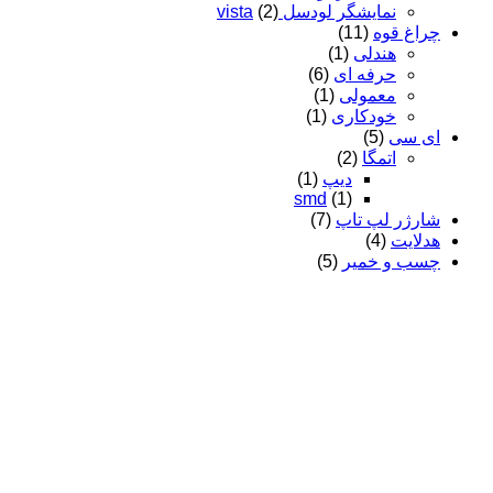
نمایشگر لودسل vista
(2)
چراغ قوه
(11)
هندلی
(1)
حرفه ای
(6)
معمولی
(1)
خودکاری
(1)
ای سی
(5)
اتمگا
(2)
دیپ
(1)
smd
(1)
شارژر لپ تاپ
(7)
هدلایت
(4)
چسب و خمیر
(5)