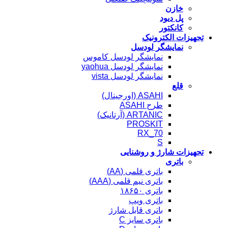
خازن
پل دیود
کانکتور
تجهیزات الکترونیک
نمایشگر لودسل
نمایشگر لودسل کاموس
نمایشگر لودسل yaohua
نمایشگر لودسل vista
قلع
ASAHI (اورجینال)
طرح ASAHI
ARTANIC (آرتانیک)
PROSKIT
RX_70
S
تجهیزات شارژ و روشنایی
باتری
باتری قلمی (AA)
باتری نیم قلمی (AAA)
باتری ۱۸۶۵۰
باتری ویپ
باتری قابل شارژ
باتری سایز C