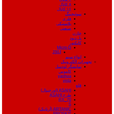
۸ کانال
۱۶ کانال
سوئیچینگ
فلزی
پلاستیکی
صنعتی
خازن
پل دیود
کانکتور
Micro-D
J30J
انواع سیم
تجهیزات الکترونیک
نمایشگر لودسل
کاموس
yaohua
vista
قلع
ASAHI (اورجینال)
طرح ASAHI
RX_70
S
ARTANIC (آرتانیک)
PROSKIT