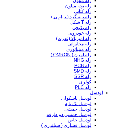
رله میلون
رله بچه میلون
رله کتابی
رله پایه گرد ( تابلویی )
رله T شکل
رله پکیجی
رله خودرویی
رله آمپربالا (قدرت)
رله مخابراتی
رله مینیاتوری
رله امرن ( OMRON )
رله NHG
رله PCB
رله SMD
رله SSR
کولری
رله PLC
لودسل
لودسل باسکولی
لودسل تک پایه
لودسل خمشی
لودسل خمشی دو طرفه
لودسل خاص
لودسل فشاری ( سیلندری )