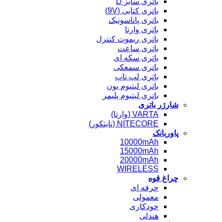
باتری سایز D
باتری کتابی (9V)
باتری پاناسونیک
باتری وارتا
باتری ریموت کنترل
باتری ساعت
باتری سکه ای
باتری سمعکی
باتری لپ تاپ
باتری لیتیوم یون
باتری لیتیوم پلیمر
شارژر باتری
VARTA (وارتا)
NITECORE (نایتکور)
پاوربانک
10000mAh
15000mAh
20000mAh
WIRELESS
چراغ قوه
حرفه ای
معمولی
خودکاری
هندلی