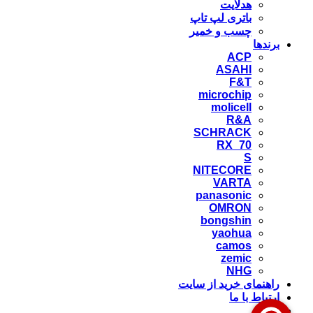
هدلایت
باتری لپ تاپ
چسب و خمیر
برندها
ACP
ASAHI
F&T
microchip
molicell
R&A
SCHRACK
RX_70
S
NITECORE
VARTA
panasonic
OMRON
bongshin
yaohua
camos
zemic
NHG
راهنمای خرید از سایت
ارتباط با ما
وبلاگ