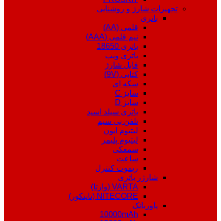
تجهیزات شارژ و روشنایی
باتری
قلمی (AA)
نیم قلمی (AAA)
باتری 18650
باتری ویپ
قابل شارژ
کتابی (9V)
سکه ای
سایز C
سایز D
باتری سیلد اسید
تلفن بی سیم
لیتیوم ایون
لیتیوم پلیمر
سمعکی
ساعت
ریموت کنترل
شارژر باتری
VARTA (وارتا)
NITECORE (نایتکور)
پاوربانک
10000mAh