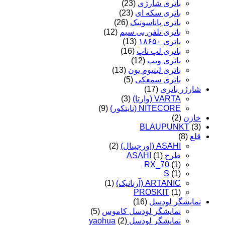
باتری شارژی
(23)
باتری سکه ای
(23)
باتری پاناسونیک
(26)
باتری تلفن بی سیم
(12)
باتری ۱۸۶۵۰
(13)
باتری لپ تاپ
(16)
باتری ویپ
(12)
باتری لیتیوم یون
(13)
باتری سمعکی
(5)
شارژر باتری
(17)
VARTA (وارتا)
(3)
NITECORE (نایتکور)
(9)
خازن
(2)
BLAUPUNKT
(3)
قلع
(8)
ASAHI (اورجینال)
(2)
طرح ASAHI
(1)
RX_70
(1)
S
(1)
ARTANIC (آرتانیک)
(1)
PROSKIT
(1)
نمایشگر لودسل
(16)
نمایشگر لودسل کاموس
(5)
نمایشگر لودسل yaohua
(2)