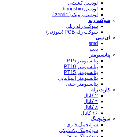
لودسل کششی
لودسل bongshin
لودسل زمیک ( zemic )
سوکت رله
سوکت رله ریلی
سوکت رله PCB (سوزنی)
ای سی
smd
دیپ
پتانسیومتر
پتانسیومتر PT5
پتانسیومتر PT10
پتانسیومتر PT15
پتانسیومتر اسپانیایی
پتانسیومتر چینی
کارت رله
۲ کانال
۴ کانال
۸ کانال
۱۶ کانال
سوئیچینگ
سوئیچینگ فلزی
سوئیچینگ پلاستیکی
سوئیچینگ صنعتی