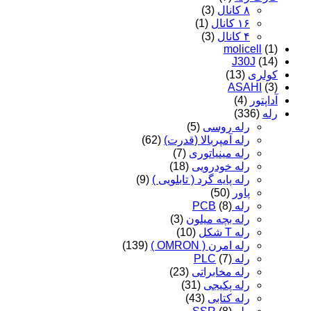
۸ کانال
(3)
۱۶ کانال
(1)
۴ کانال
(3)
molicell
(1)
J30J
(14)
کولری
(13)
ASAHI
(3)
آداپتور
(4)
رله
(336)
رله روسی
(5)
رله آمپربالا (قدرت)
(62)
رله مینیاتوری
(7)
رله خودرویی
(18)
رله پایه گرد ( تابلویی )
(9)
پاور
(50)
رله PCB
(8)
رله بچه میلون
(3)
رله T شکل
(10)
رله امرن ( OMRON )
(139)
رله PLC
(7)
رله مخابراتی
(23)
رله پکیجی
(31)
رله کتابی
(43)