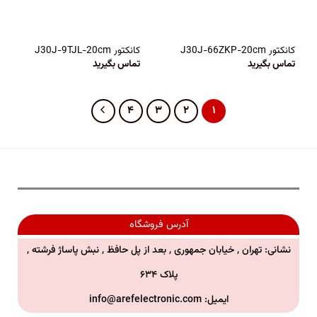
کانکتور J30J-66ZKP-20cm
کانکتور J30J-9TJL-20cm
تماس بگیرید
تماس بگیرید
۴
۳
۲
۱
آدرس فروشگاه
نشانی: تهران , خیابان جمهوری , بعد از پل حافظ , نبش پاساژ فرشته ,
پلاک ۶۳۴
ایمیل:
info@arefelectronic.com