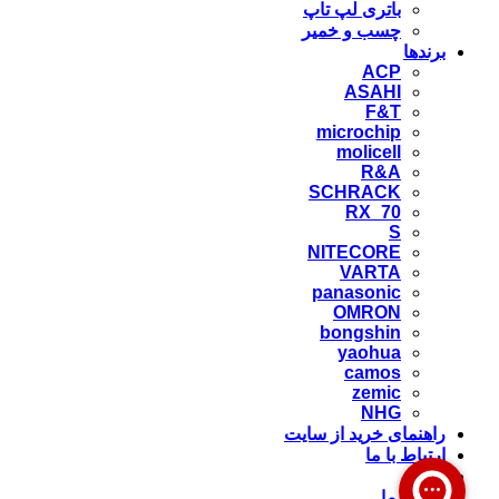
باتری لپ تاپ
چسب و خمیر
برندها
ACP
ASAHI
F&T
microchip
molicell
R&A
SCHRACK
RX_70
S
NITECORE
VARTA
panasonic
OMRON
bongshin
yaohua
camos
zemic
NHG
راهنمای خرید از سایت
ارتباط با ما
وبلاگ
درباره ما