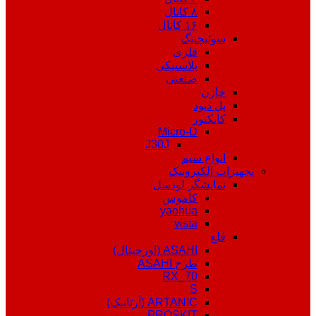
۸ کانال
۱۶ کانال
سوئیچینگ
فلزی
پلاستیکی
صنعتی
خازن
پل دیود
کانکتور
Micro-D
J30J
انواع سیم
تجهیزات الکترونیک
نمایشگر لودسل
کاموس
yaohua
vista
قلع
ASAHI (اورجینال)
طرح ASAHI
RX_70
S
ARTANIC (آرتانیک)
PROSKIT