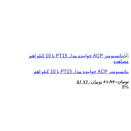
مشاهده
پتانسیومتر ACP خوابیده مدل PT15 با 10‌ کیلو اهم
قیمت
قیمت
تومان
۶۱,۹۲۰
تومان
۵۶,۷۶۰
8%
اصلی:
فعلی:
تومان۶۱,۹۲۰
تومان۵۶,۷۶۰.
بود.