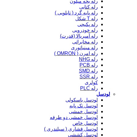
رله بچه میلون
رله کتابی
رله پایه گرد ( تابلویی )
رله T شکل
رله پکیجی
رله خودرویی
رله آمپربالا (قدرت)
رله مخابراتی
رله مینیاتوری
رله امرن ( OMRON )
رله NHG
رله PCB
رله SMD
رله SSR
کولری
رله PLC
لودسل
لودسل باسکولی
لودسل تک پایه
لودسل خمشی
لودسل خمشی دو طرفه
لودسل خاص
لودسل فشاری ( سیلندری )
لودسل کششی