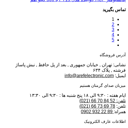
تماس بگیرید
1
2
3
4
5
آدرس فروشگاه
نشانی: تهران , خیابان جمهوری , بعد از پل حافظ , نبش پاساژ
فرشته , پلاک ۶۳۴
ایمیل:
info@arefelectronic.com
میزبان صدای گرمتان هستیم
ایام هفته : ۹:۳۰ الی ۱۸ پنج شنبه ها : ۹:۳۰ الی ۱۳:۳۰
تلفن: 52 84 70 66 (021)
تلفن:
78 69 73 66 (021)
همراه:
89 22 932 0902
اطلاعات عارف الکترونیک