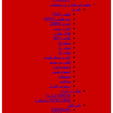
تجهیزات شارژ و روشنایی
باتری
قلمی (AA)
نیم قلمی (AAA)
باتری 18650
باتری ویپ
قابل شارژ
کتابی (9V)
سکه ای
سایز C
سایز D
باتری سیلد اسید
تلفن بی سیم
لیتیوم ایون
لیتیوم پلیمر
سمعکی
ساعت
ریموت کنترل
شارژر باتری
VARTA (وارتا)
NITECORE (نایتکور)
پاوربانک
10000mAh