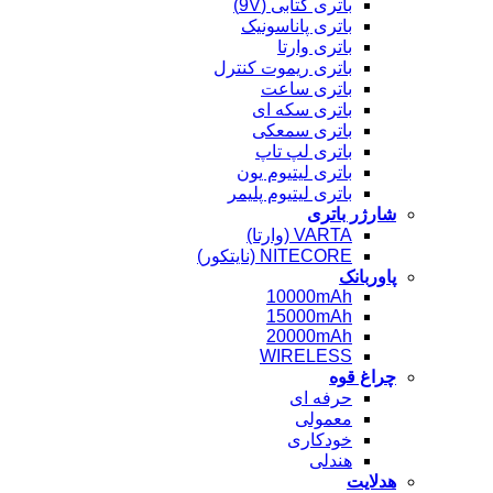
باتری کتابی (9V)
باتری پاناسونیک
باتری وارتا
باتری ریموت کنترل
باتری ساعت
باتری سکه ای
باتری سمعکی
باتری لپ تاپ
باتری لیتیوم یون
باتری لیتیوم پلیمر
شارژر باتری
VARTA (وارتا)
NITECORE (نایتکور)
پاوربانک
10000mAh
15000mAh
20000mAh
WIRELESS
چراغ قوه
حرفه ای
معمولی
خودکاری
هندلی
هدلایت