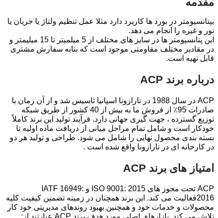
مقدمه
بپتانسیومتر در بورد ها کاربرد دارد مثلا عمل تنظیم ولتاژ یا جریان یا
نور و غیره را انجام می دهد.
این پتانسیومتر ها در سایز های مختلف از 5 میلمیتر تا 15 میلیمتر و
در مقادیر مختلف مقاومتی موجود است که بنابه سفارش مشتری
قابل تهیه است.
درباره برند ACP
ACP در سال 1988 در تارازونا اسپانیا تاسیس شد و از آن زمان با
صادرات 95٪ از فروش ما به بیش از 40 کشور از طریق شبکه
توزیع گسترده ، جهت گیری جهانی دارد. فرآیند تولید این برند کاملاً
خودکار است و شامل تمام مراحل میانی از دریافت ماده اولیه تا
بسته بندی محصول نهایی را شامل می شود. طراحی و تولید هر دو
در کارخانه ای در تارازونا واقع شده است .
امتیاز های برند ACP
ACP تحت مجوز های ISO 9001: 2015 و IATF 16949:
2016فعالیت می کند. این برند همچنان در زمینه تضمین کیفیت کلیه
محصولات و خدمات خود و همچنین بهبود روندهای مدیریتی خود کار
تلاش می کند. بازارهای اصلی مورد هدف برند ACP عبارتند از: