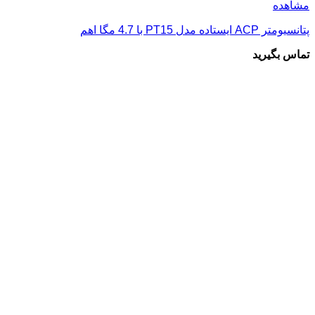
مشاهده
پتانسیومتر ACP ایستاده مدل PT15 با 4.7 مگا اهم
تماس بگیرید