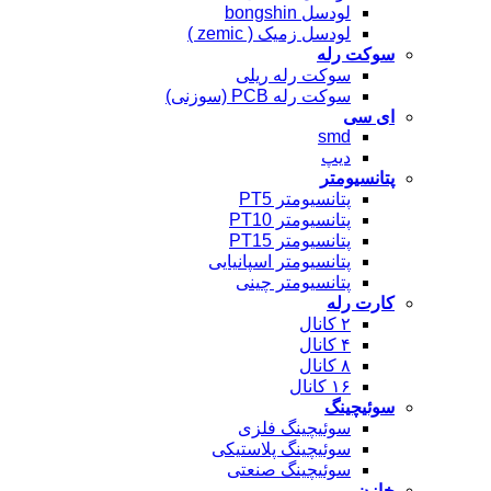
لودسل bongshin
لودسل زمیک ( zemic )
سوکت رله
سوکت رله ریلی
سوکت رله PCB (سوزنی)
ای سی
smd
دیپ
پتانسیومتر
پتانسیومتر PT5
پتانسیومتر PT10
پتانسیومتر PT15
پتانسیومتر اسپانیایی
پتانسیومتر چینی
کارت رله
۲ کانال
۴ کانال
۸ کانال
۱۶ کانال
سوئیچینگ
سوئیچینگ فلزی
سوئیچینگ پلاستیکی
سوئیچینگ صنعتی
خازن