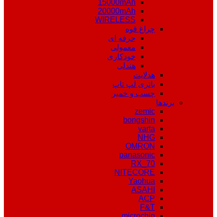
15000mAh
20000mAh
WIRELESS
چراغ قوه
حرفه ای
معمولی
خودکاری
هندلی
هدلایت
باتری لپ تاپ
چسب و خمیر
برندها
zemic
bongshin
varta
NHG
OMRON
panasonic
RX_70
NITECORE
Yaohua
ASAHI
ACP
F&T
microchip