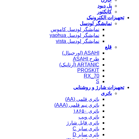
پل دیود
کانکتور
تجهیزات الکترونیک
نمایشگر لودسل
نمایشگر لودسل کاموس
نمایشگر لودسل yaohua
نمایشگر لودسل vista
قلع
ASAHI (اورجینال)
طرح ASAHI
ARTANIC (آرتانیک)
PROSKIT
RX_70
S
تجهیزات شارژ و روشنایی
باتری
باتری قلمی (AA)
باتری نیم قلمی (AAA)
باتری ۱۸۶۵۰
باتری ویپ
باتری قابل شارژ
باتری سایز C
باتری سایز D