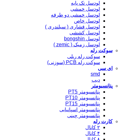
لودسل تک پایه
لودسل خمشی
لودسل خمشی دو طرفه
لودسل خاص
لودسل فشاری ( سیلندری )
لودسل کششی
لودسل bongshin
لودسل زمیک ( zemic )
سوکت رله
سوکت رله ریلی
سوکت رله PCB (سوزنی)
ای سی
smd
دیپ
پتانسیومتر
پتانسیومتر PT5
پتانسیومتر PT10
پتانسیومتر PT15
پتانسیومتر اسپانیایی
پتانسیومتر چینی
کارت رله
۲ کانال
۴ کانال
۸ کانال