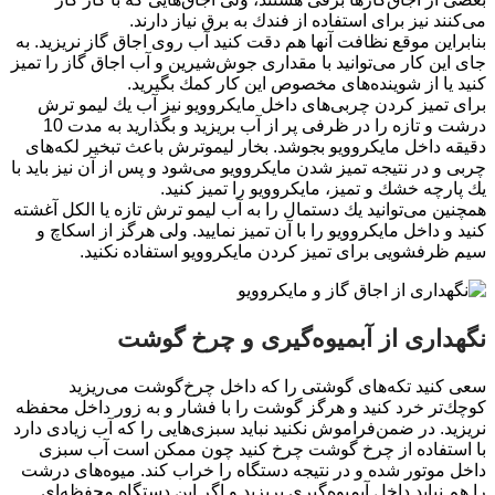
می‌كنند نیز برای استفاده از فندك به برق نیاز دارند.
بنابراین موقع نظافت آنها هم دقت كنید آب روی اجاق گاز نریزید. به
جای این كار می‌توانید با مقداری جوش‌شیرین و آب اجاق گاز را تمیز
كنید یا از شوینده‌های مخصوص این كار كمك بگیرید.
برای تمیز كردن چربی‌های داخل مایكروویو نیز آب یك لیمو ترش
درشت و تازه را در ظرفی پر از آب بریزید و بگذارید به مدت 10
دقیقه داخل مایكروویو بجوشد. بخار لیموترش باعث تبخیر لكه‌های
چربی و در نتیجه تمیز شدن مایكروویو می‌شود و پس از آن نیز باید با
یك پارچه خشك و تمیز، مایكروویو را تمیز كنید.
همچنین می‌توانید یك دستمال را به آب لیمو ترش تازه یا الكل آغشته
كنید و داخل مایكروویو را با آن تمیز نمایید. ولی هرگز از اسكاچ و
سیم ظرفشویی برای تمیز كردن مایكروویو استفاده نكنید.
نگهداری از آبمیوه‌گیری و چرخ گوشت
سعی كنید تكه‌های گوشتی را كه داخل چرخ‌گوشت می‌ریزید
كوچك‌تر خرد كنید و هرگز گوشت را با فشار و به زور داخل محفظه
نریزید. در ضمن‌فراموش نكنید نباید سبزی‌هایی را كه آب زیادی دارد
با استفاده از چرخ گوشت چرخ كنید چون ممكن است آب سبزی
داخل موتور شده و در نتیجه دستگاه را خراب كند. میوه‌های درشت
را هم نباید داخل آبمیوه‌گیری بریزید و اگر این دستگاه محفظه‌ای