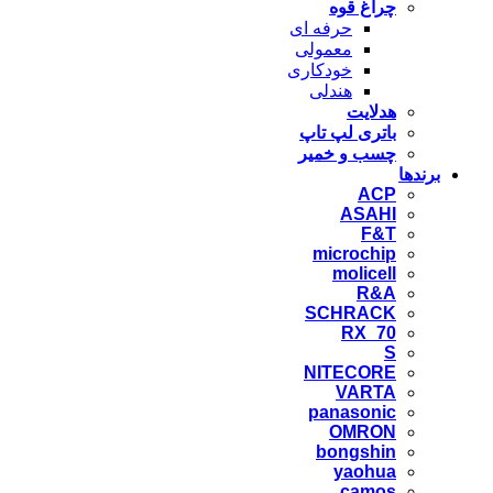
چراغ قوه
حرفه ای
معمولی
خودکاری
هندلی
هدلایت
باتری لپ تاپ
چسب و خمیر
برندها
ACP
ASAHI
F&T
microchip
molicell
R&A
SCHRACK
RX_70
S
NITECORE
VARTA
panasonic
OMRON
bongshin
yaohua
camos