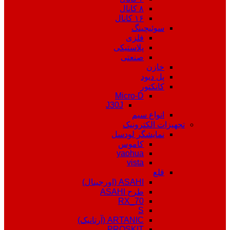
۸ کانال
۱۶ کانال
سوئیچینگ
فلزی
پلاستیکی
صنعتی
خازن
پل دیود
کانکتور
Micro-D
J30J
انواع سیم
تجهیزات الکترونیک
نمایشگر لودسل
کاموس
yaohua
vista
قلع
ASAHI (اورجینال)
طرح ASAHI
RX_70
S
ARTANIC (آرتانیک)
PROSKIT