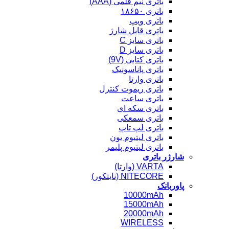
باتری نیم قلمی (AAA)
باتری ۱۸۶۵۰
باتری ویپ
باتری قابل شارژ
باتری سایز C
باتری سایز D
باتری کتابی (9V)
باتری پاناسونیک
باتری وارتا
باتری ریموت کنترل
باتری ساعت
باتری سکه ای
باتری سمعکی
باتری لپ تاپ
باتری لیتیوم یون
باتری لیتیوم پلیمر
شارژر باتری
VARTA (وارتا)
NITECORE (نایتکور)
پاوربانک
10000mAh
15000mAh
20000mAh
WIRELESS