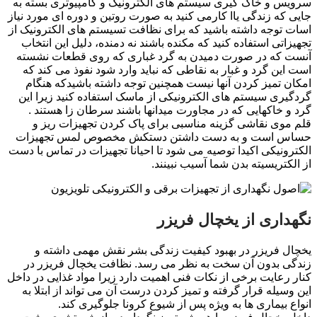
سرویس و خاک گیری سیستم های الکترونیک و کامپیوتری بسته به
جایی که زندگی یاا کارمی کنید به صورت روتین و دوره ای مورد نیاز
اسات توجه داشته باشید که برای نظافت تسیستم های الکترونیک از
تجهیزاتی استفاده کنید که مکنده باشند نه دمنده، دلیل این انتخاب
آنست که در صورت دمیدن به گرد غباری که روی قطعات نشسته
است این گرد و غبار به نقاطی که نباید وارد شود نفوذ می کند که
امکان تمیز کردن آنها نیست همچنین توجه داشته باشیدکه هنگام
گردگیری سیستم های الکترونیکی از ماسک استفاده کنید زیرا این
گرد و خاکهایی که در مجاورت میدانها باشند سرطان زا هستند .
قلم موی نقاشی گزینه مناسبی برای پاک کردن تجهیزات ریز و
حساس است و به دست داشتن دستکش مخصوص لمس تجهیزات
الکترونیکی اکیدا توصیه می شود تا احیانا تجهیزات در تماس با دست
از الکتریسیته بدن شما آسیب نبینند.
نگهداری از یخچال فریزر
یخچال فریزر در بهبود کیفیت زندگی بشر نقش مهمی داشته و
زندگی بدون آن سخت به نظر می رسد. نظافت یخچال فریزر در
کنار رعایت برخی از نکات فنی اهمیت دارد زیرا مواد غذایی در داخل
این وسیله قرار گرفته و تمیز کردن درست آن می تواند از ابتلا به
انواع بیماری ها به ویژه پس از شیوع کرونا جلوگیری کند.