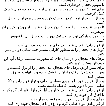
داخل یخچال فریزر را همیشه تمیز نگهدارید و از شستشوی پشت و
یا موتور یخچال خودداری کنید.
برای تمیز کردن این قسمت ها می توان از جارو و یا دستمال خشک
کمک گرفت.
یخچال را بعد از تمیز کردن، خشک کرده و سپس برق آن را وصل
کنید.
تا دو ساعت بعد از جا به جا کردن یخچال و فریزر از روشن کردن آن
بپرهیزید.‏
در صورت پارگی نوار ویا لاستیک دور درب یخچال، آن را تعویض
کنید.
از قرار دادن یخچال فریزر در جای مرطوب خودداری کنید.
کویل های یخچال را به منظور کارایی بیشتر حتما سالی دو بار تمیز
کنید.
برفک های یخچال را در مدل های که مجهز به سیستم برفک آب کن
خودکار نیستند، تمیز کنید.
برای تمیز کردن برفک های یخچال ابتدا یخچال را از برق کشیده و
پس از آب شدن برفک ها، آن را خشک کرده و در نهایت به برق
متصل کنید.
یخچال فریزر خود را بر روی سطحی صاف و تراز قرار داده و 20
سانتی متر با دیوار پشتی فاصله داشته باشد.
از قرار دادن یخچال فریزر در کنار وسایل گرمازا نظیر آب گرمکن و
یا اجاق گاز خودداری کنید.
دمای یخچال فریزر را در درجه مناسب قرار دهید.
از قراردادن مواد غذایی گرم و داغ در داخل یخچال خودداری کنید.