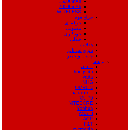
15000mAh
20000mAh
WIRELESS
چراغ قوه
حرفه ای
معمولی
خودکاری
هندلی
هدلایت
باتری لپ تاپ
چسب و خمیر
برندها
zemic
bongshin
varta
NHG
OMRON
panasonic
RX_70
NITECORE
Yaohua
ASAHI
ACP
F&T
microchip