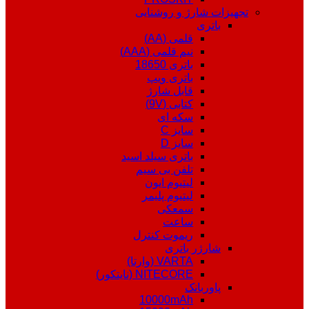
تجهیزات شارژ و روشنایی
باتری
قلمی (AA)
نیم قلمی (AAA)
باتری 18650
باتری ویپ
قابل شارژ
کتابی (9V)
سکه ای
سایز C
سایز D
باتری سیلد اسید
تلفن بی سیم
لیتیوم ایون
لیتیوم پلیمر
سمعکی
ساعت
ریموت کنترل
شارژر باتری
VARTA (وارتا)
NITECORE (نایتکور)
پاوربانک
10000mAh