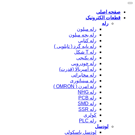
صفحه اصلی
قطعات الکترونیک
رله
رله میلون
رله بچه میلون
رله کتابی
رله پایه گرد ( تابلویی )
رله T شکل
رله پکیجی
رله خودرویی
رله آمپربالا (قدرت)
رله مخابراتی
رله مینیاتوری
رله امرن ( OMRON )
رله NHG
رله PCB
رله SMD
رله SSR
کولری
رله PLC
لودسل
لودسل باسکولی