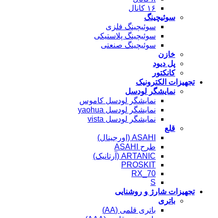
۱۶ کانال
سوئیچینگ
سوئیچینگ فلزی
سوئیچینگ پلاستیکی
سوئیچینگ صنعتی
خازن
پل دیود
کانکتور
تجهیزات الکترونیک
نمایشگر لودسل
نمایشگر لودسل کاموس
نمایشگر لودسل yaohua
نمایشگر لودسل vista
قلع
ASAHI (اورجینال)
طرح ASAHI
ARTANIC (آرتانیک)
PROSKIT
RX_70
S
تجهیزات شارژ و روشنایی
باتری
باتری قلمی (AA)