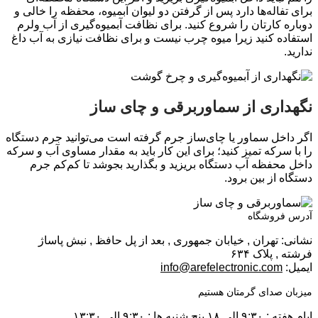
برای تفاله‌ها دارد پس از گرفتن دو لیوان آبمیوه، محفظه را خالی و
دوباره كارتان را شروع كنید. برای نظافت آبمیوه‌گیری از آب ولرم
استفاده كنید زیرا میوه‌ چرب نیست و برای نظافت نیازی به آب داغ
ندارید.
نگهداری از سماوربرقی و چای ساز
اگر داخل سماور یا چای‌ساز جرم گرفته است می‌توانید جرم دستگاه
را با سركه تمیز كنید؛ برای این كار باید به مقدار مساوی آب و سركه
داخل محفظه آب دستگاه بریزید و بگذارید بجوشد تا كم‌كم جرم
دستگاه از بین برود.
آدرس فروشگاه
نشانی: تهران , خیابان جمهوری , بعد از پل حافظ , نبش پاساژ
فرشته , پلاک ۶۳۴
ایمیل:
info@arefelectronic.com
میزبان صدای گرمتان هستیم
ایام هفته : ۹:۳۰ الی ۱۸ پنج شنبه ها : ۹:۳۰ الی ۱۳:۳۰