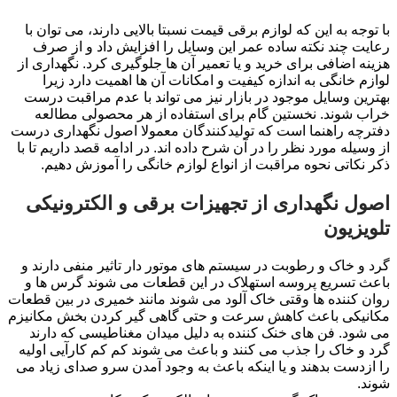
با توجه به این که لوازم برقی قیمت نسبتا بالایی دارند، می توان با
رعایت چند نکته ساده عمر این وسایل را افزایش داد و از صرف
هزینه اضافی برای خرید و یا تعمیر آن ها جلوگیری کرد. نگهداری از
لوازم خانگی به اندازه کیفیت و امکانات آن ها اهمیت دارد زیرا
بهترین وسایل موجود در بازار نیز می تواند با عدم مراقبت درست
خراب شوند. نخستین گام برای استفاده از هر محصولی مطالعه
دفترچه راهنما است که تولیدکنندگان معمولا اصول نگهداری درست
از وسیله مورد نظر را در آن شرح داده اند. در ادامه قصد داریم تا با
ذکر نکاتی نحوه مراقبت از انواع لوازم خانگی را آموزش دهیم.
اصول نگهداری از تجهیزات برقی و الکترونیکی
تلویزیون
گرد و خاک و رطوبت در سیستم های موتور دار تاثیر منفی دارند و
باعث تسریع پروسه استهلاک در این قطعات می شوند گرس ها و
روان کننده ها وقتی خاک آلود می شوند مانند خمیری در بین قطعات
مکانیکی باعث کاهش سرعت و حتی گاهی گیر کردن بخش مکانیزم
می شود. فن های خنک کننده به دلیل میدان مغناطیسی که دارند
گرد و خاک را جذب می کنند و باعث می شوند کم کم کارآیی اولیه
را ازدست بدهند و یا اینکه باعث به وجود آمدن سرو صدای زیاد می
شوند.