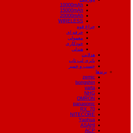
10000mAh
15000mAh
20000mAh
WIRELESS
چراغ قوه
حرفه ای
معمولی
خودکاری
هندلی
هدلایت
باتری لپ تاپ
چسب و خمیر
برندها
zemic
bongshin
varta
NHG
OMRON
panasonic
RX_70
NITECORE
Yaohua
ASAHI
ACP