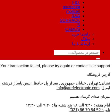
F&T
microchip
molicell
R&A
SCHRACK
S
CAMOS
راهنما خرید
وبلاگ
ارتباط با ما
جستجو
برای:
Your transaction failed, please try again or contact site support.
آدرس فروشگاه
نشانی: تهران , خیابان جمهوری , بعد از پل حافظ , نبش پاساژ فرشته , پلا
ایمیل:
info@arefelectronic.com
میزبان صدای گرمتان هستیم
ایام هفته : ۹:۳۰ الی ۱۸ پنج شنبه ها : ۹:۳۰ الی ۱۳:۳۰
تلفن: 52 84 70 66 (021)