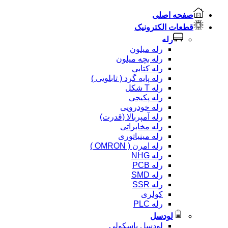
صفحه اصلی
قطعات الکترونیک
رله
رله میلون
رله بچه میلون
رله کتابی
رله پایه گرد ( تابلویی )
رله T شکل
رله پکیجی
رله خودرویی
رله آمپربالا (قدرت)
رله مخابراتی
رله مینیاتوری
رله امرن ( OMRON )
رله NHG
رله PCB
رله SMD
رله SSR
کولری
رله PLC
لودسل
لودسل باسکولی