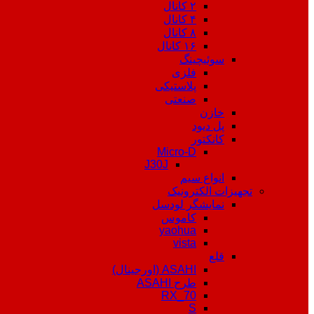
۲ کانال
۴ کانال
۸ کانال
۱۶ کانال
سوئیچینگ
فلزی
پلاستیکی
صنعتی
خازن
پل دیود
کانکتور
Micro-D
J30J
انواع سیم
تجهیزات الکترونیک
نمایشگر لودسل
کاموس
yaohua
vista
قلع
ASAHI (اورجینال)
طرح ASAHI
RX_70
S