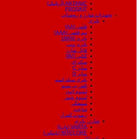
ARTANIC (آرتانیک)
PROSKIT
تجهیزات شارژ و روشنایی
باتری
قلمی (AA)
نیم قلمی (AAA)
باتری 18650
باتری ویپ
قابل شارژ
کتابی (9V)
سکه ای
سایز C
سایز D
باتری سیلد اسید
تلفن بی سیم
لیتیوم ایون
لیتیوم پلیمر
سمعکی
ساعت
ریموت کنترل
شارژر باتری
VARTA (وارتا)
NITECORE (نایتکور)
پاوربانک