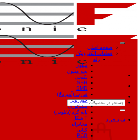
Skip
to
content
صفحه اصلی
قطعات الکترونیک
رله
میلون
بچه میلون
پکیجی
SSR
SMD
قدرت (آمپربالا)
خودرویی
جستجو
مینیاتوری
برای:
پایه گرد (تابلویی)
T شکل
سبد خرید
مخابراتی
کتابی
PCB