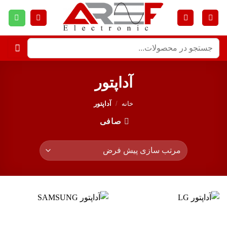
آداپتور
خانه
/
آداپتور
صافی