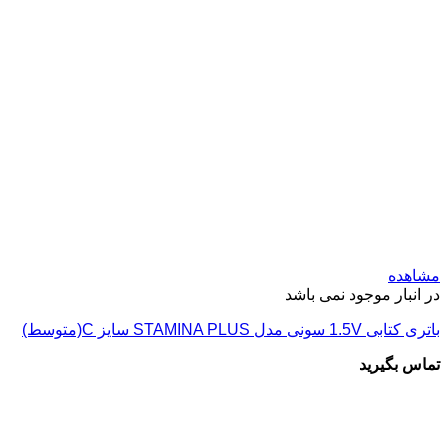
مشاهده
در انبار موجود نمی باشد
باتری کتابی 1.5V سونی مدل STAMINA PLUS سایز C(متوسط)
تماس بگیرید