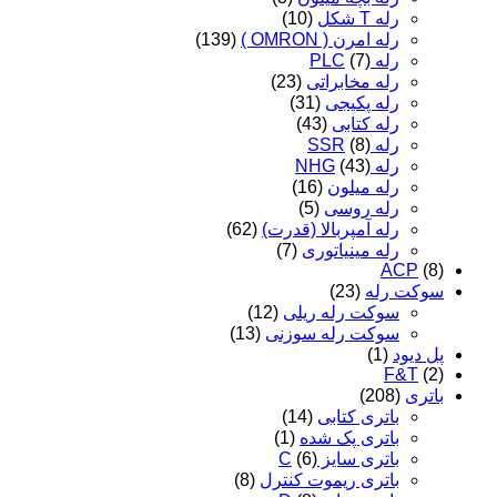
رله T شکل
(10)
رله امرن ( OMRON )
(139)
رله PLC
(7)
رله مخابراتی
(23)
رله پکیجی
(31)
رله کتابی
(43)
رله SSR
(8)
رله NHG
(43)
رله میلون
(16)
رله روسی
(5)
رله آمپربالا (قدرت)
(62)
رله مینیاتوری
(7)
ACP
(8)
سوکت رله
(23)
سوکت رله ریلی
(12)
سوکت رله سوزنی
(13)
پل دیود
(1)
F&T
(2)
باتری
(208)
باتری کتابی
(14)
باتری پک شده
(1)
باتری سایز C
(6)
باتری ریموت کنترل
(8)