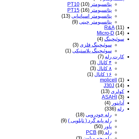
پتانسیومتر PT10
(10)
پتانسیومتر PT15
(16)
پتانسیومتر اسپانیایی
(13)
پتانسیومتر چینی
(9)
R&A
(11)
Micro-D
(14)
سوئیچینگ
(4)
سوئیچینگ فلزی
(3)
سوئیچینگ پلاستیکی
(1)
کارت رله
(7)
۴ کانال
(3)
۸ کانال
(3)
۱۶ کانال
(1)
molicell
(1)
J30J
(14)
کولری
(13)
ASAHI
(3)
آداپتور
(4)
رله
(336)
رله خودرویی
(18)
رله پایه گرد ( تابلویی )
(9)
پاور
(50)
رله PCB
(8)
رله بچه میلون
(3)