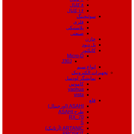
۸ کانال
۱۶ کانال
سوئیچینگ
فلزی
پلاستیکی
صنعتی
خازن
پل دیود
کانکتور
Micro-D
J30J
انواع سیم
تجهیزات الکترونیک
نمایشگر لودسل
کاموس
yaohua
vista
قلع
ASAHI (اورجینال)
طرح ASAHI
RX_70
S
ARTANIC (آرتانیک)
PROSKIT