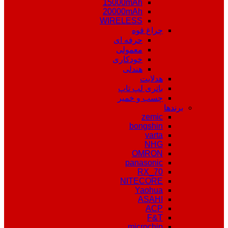
15000mAh
20000mAh
WIRELESS
چراغ قوه
حرفه ای
معمولی
خودکاری
هندلی
هدلایت
باتری لپ تاپ
چسب و خمیر
برندها
zemic
bongshin
varta
NHG
OMRON
panasonic
RX_70
NITECORE
Yaohua
ASAHI
ACP
F&T
microchip