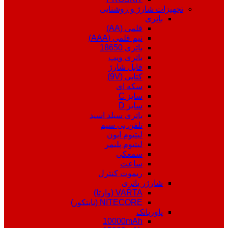
تجهیزات شارژ و روشنایی
باتری
قلمی (AA)
نیم قلمی (AAA)
باتری 18650
باتری ویپ
قابل شارژ
کتابی (9V)
سکه ای
سایز C
سایز D
باتری سیلد اسید
تلفن بی سیم
لیتیوم ایون
لیتیوم پلیمر
سمعکی
ساعت
ریموت کنترل
شارژر باتری
VARTA (وارتا)
NITECORE (نایتکور)
پاوربانک
10000mAh