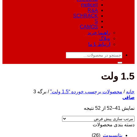
molicell
R&A
SCHRACK
S
CAMOS
راهنما خرید
وبلاگ
ارتباط با ما
جستجو
برای:
1.5 ولت
خانه
/
محصولات برچسب خورده “1.5 ولت”
/
برگه 3
صافی
نمایش 41–52 از 52 نتیجه
دسته‌ بندی محصولات
پتانسیومتر
(26)