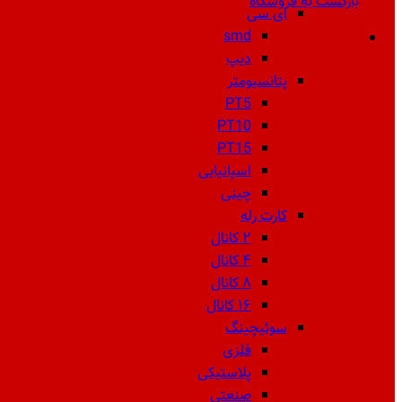
بازگشت به فروشگاه
ای سی
smd
دیپ
پتانسیومتر
PT5
PT10
PT15
اسپانیایی
چینی
کارت رله
۲ کانال
۴ کانال
۸ کانال
۱۶ کانال
سوئیچینگ
فلزی
پلاستیکی
صنعتی