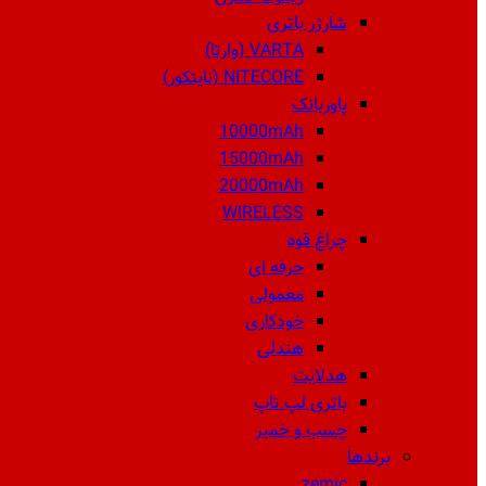
شارژر باتری
VARTA (وارتا)
NITECORE (نایتکور)
پاوربانک
10000mAh
15000mAh
20000mAh
WIRELESS
چراغ قوه
حرفه ای
معمولی
خودکاری
هندلی
هدلایت
باتری لپ تاپ
چسب و خمیر
برندها
zemic