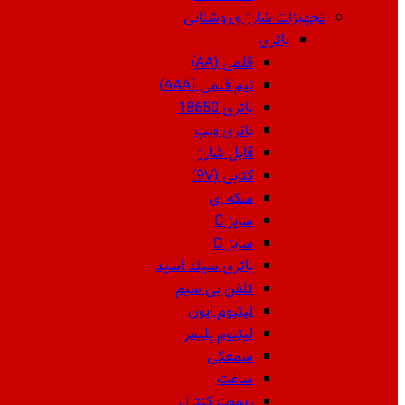
تجهیزات شارژ و روشنایی
باتری
قلمی (AA)
نیم قلمی (AAA)
باتری 18650
باتری ویپ
قابل شارژ
کتابی (9V)
سکه ای
سایز C
سایز D
باتری سیلد اسید
تلفن بی سیم
لیتیوم ایون
لیتیوم پلیمر
سمعکی
ساعت
ریموت کنترل