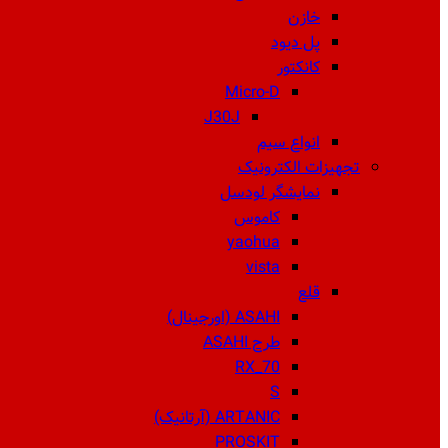
خازن
پل دیود
کانکتور
Micro-D
J30J
انواع سیم
تجهیزات الکترونیک
نمایشگر لودسل
کاموس
yaohua
vista
قلع
ASAHI (اورجینال)
طرح ASAHI
RX_70
S
ARTANIC (آرتانیک)
PROSKIT