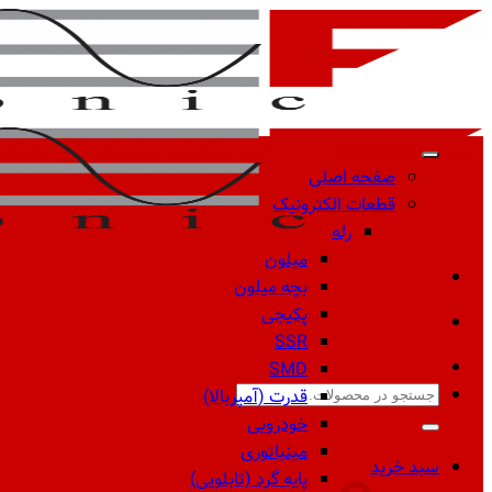
Skip
to
content
صفحه اصلی
قطعات الکترونیک
رله
میلون
بچه میلون
پکیجی
SSR
SMD
جستجو
قدرت (آمپربالا)
برای:
خودرویی
مینیاتوری
سبد خرید
پایه گرد (تابلویی)