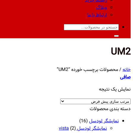
راهنما خرید
وبلاگ
ارتباط با ما
جستجو
برای:
UM2
خانه
/
محصولات برچسب خورده “UM2”
صافی
نمایش یک نتیجه
دسته‌ بندی محصولات
نمایشگر لودسل
(16)
نمایشگر لودسل vista
(2)