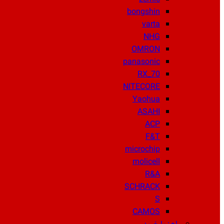
bongshin
varta
NHG
OMRON
panasonic
RX_70
NITECORE
Yaohua
ASAHI
ACP
F&T
microchip
molicell
R&A
SCHRACK
S
CAMOS