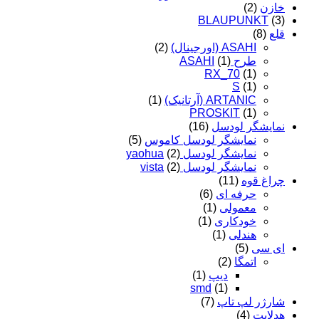
خازن
(2)
BLAUPUNKT
(3)
قلع
(8)
ASAHI (اورجینال)
(2)
طرح ASAHI
(1)
RX_70
(1)
S
(1)
ARTANIC (آرتانیک)
(1)
PROSKIT
(1)
نمایشگر لودسل
(16)
نمایشگر لودسل کاموس
(5)
نمایشگر لودسل yaohua
(2)
نمایشگر لودسل vista
(2)
چراغ قوه
(11)
حرفه ای
(6)
معمولی
(1)
خودکاری
(1)
هندلی
(1)
ای سی
(5)
اتمگا
(2)
دیپ
(1)
smd
(1)
شارژر لپ تاپ
(7)
هدلایت
(4)