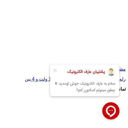
مشاهده
رله امرن مدل G6C-1114P-US دارای 12 ولت و 4 پین
تماس بگیرید