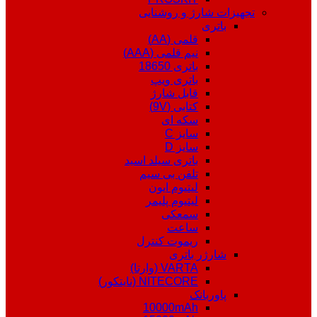
تجهیزات شارژ و روشنایی
باتری
قلمی (AA)
نیم قلمی (AAA)
باتری 18650
باتری ویپ
قابل شارژ
کتابی (9V)
سکه ای
سایز C
سایز D
باتری سیلد اسید
تلفن بی سیم
لیتیوم ایون
لیتیوم پلیمر
سمعکی
ساعت
ریموت کنترل
شارژر باتری
VARTA (وارتا)
NITECORE (نایتکور)
پاوربانک
10000mAh