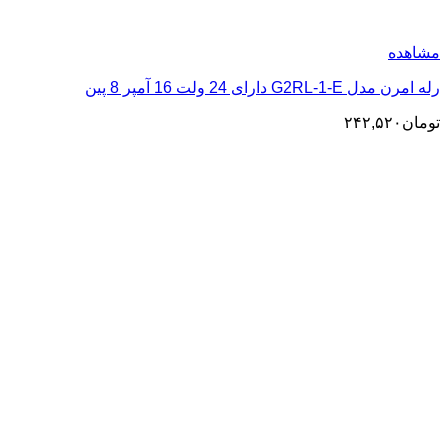
مشاهده
رله امرن مدل G2RL-1-E دارای 24 ولت 16 آمپر 8 پین
تومان
۲۴۲,۵۲۰