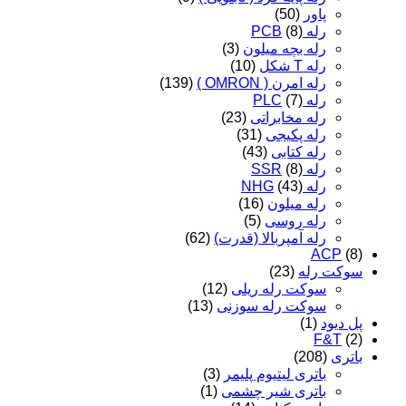
پاور
(50)
رله PCB
(8)
رله بچه میلون
(3)
رله T شکل
(10)
رله امرن ( OMRON )
(139)
رله PLC
(7)
رله مخابراتی
(23)
رله پکیجی
(31)
رله کتابی
(43)
رله SSR
(8)
رله NHG
(43)
رله میلون
(16)
رله روسی
(5)
رله آمپربالا (قدرت)
(62)
ACP
(8)
سوکت رله
(23)
سوکت رله ریلی
(12)
سوکت رله سوزنی
(13)
پل دیود
(1)
F&T
(2)
باتری
(208)
باتری لیتیوم پلیمر
(3)
باتری شیر چشمی
(1)