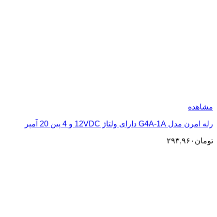
مشاهده
رله امرن مدل G4A-1A دارای ولتاژ 12VDC و 4 پین 20 آمپر
تومان
۲۹۳,۹۶۰