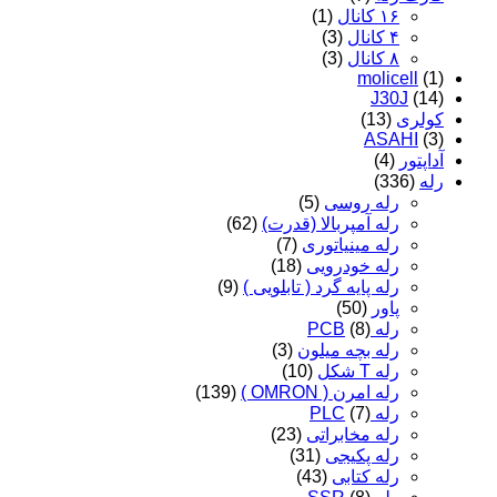
۱۶ کانال
(1)
۴ کانال
(3)
۸ کانال
(3)
molicell
(1)
J30J
(14)
کولری
(13)
ASAHI
(3)
آداپتور
(4)
رله
(336)
رله روسی
(5)
رله آمپربالا (قدرت)
(62)
رله مینیاتوری
(7)
رله خودرویی
(18)
رله پایه گرد ( تابلویی )
(9)
پاور
(50)
رله PCB
(8)
رله بچه میلون
(3)
رله T شکل
(10)
رله امرن ( OMRON )
(139)
رله PLC
(7)
رله مخابراتی
(23)
رله پکیجی
(31)
رله کتابی
(43)