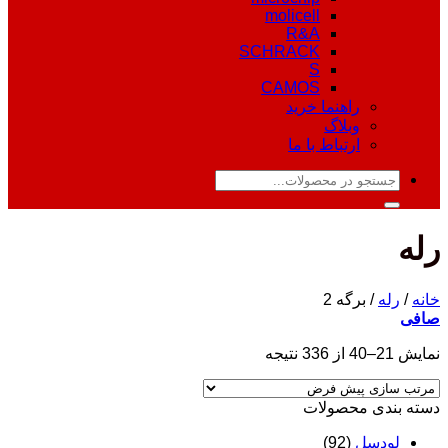
molicell
R&A
SCHRACK
S
CAMOS
راهنما خرید
وبلاگ
ارتباط با ما
جستجو
برای:
رله
خانه
/
رله
/
برگه 2
صافی
نمایش 21–40 از 336 نتیجه
دسته‌ بندی محصولات
لودسل
(92)