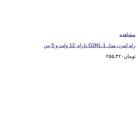
مشاهده
رله امرن مدل G2RL-1 دارای 12 ولت و 5 پین
تومان
۲۵۵,۴۲۰