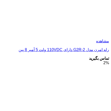
مشاهده
رله امرن مدل G2R-2 دارای 110VDC ولت 5 آمپر 8 پین
تماس بگیرید
2%