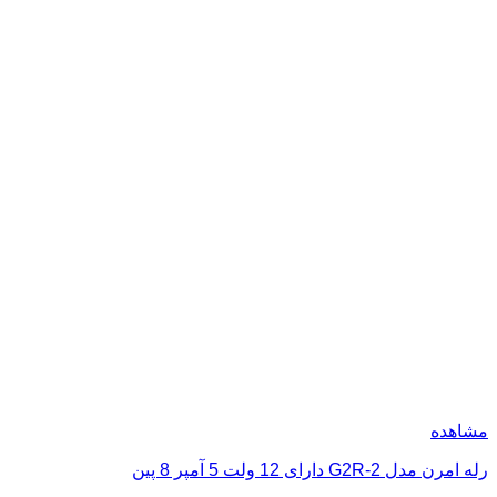
مشاهده
رله امرن مدل G2R-2 دارای 12 ولت 5 آمپر 8 پین