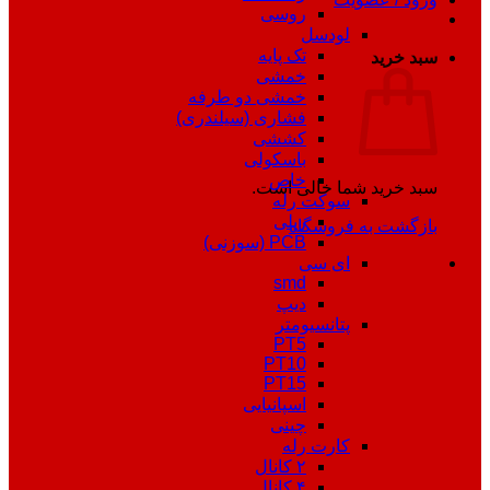
روسی
لودسل
تک پایه
سبد خرید
خمشی
خمشی دو طرفه
فشاری (سیلندری)
کششی
باسکولی
خاص
سبد خرید شما خالی است.
سوکت رله
ریلی
بازگشت به فروشگاه
PCB (سوزنی)
ای سی
smd
دیپ
پتانسیومتر
PT5
PT10
PT15
اسپانیایی
چینی
کارت رله
۲ کانال
۴ کانال