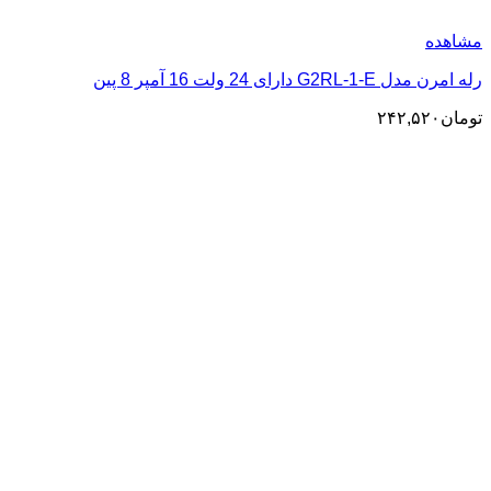
مشاهده
رله امرن مدل G2RL-1-E دارای 24 ولت 16 آمپر 8 پین
تومان
۲۴۲,۵۲۰