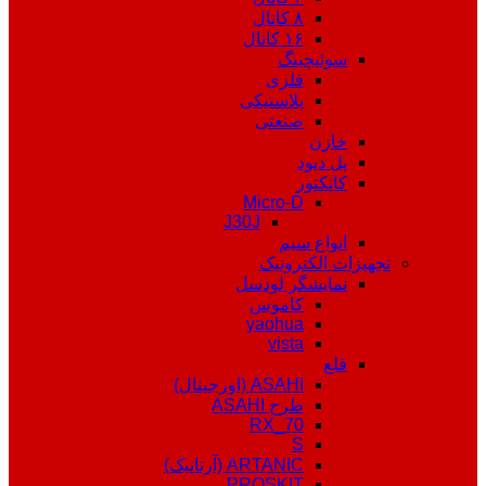
۸ کانال
۱۶ کانال
سوئیچینگ
فلزی
پلاستیکی
صنعتی
خازن
پل دیود
کانکتور
Micro-D
J30J
انواع سیم
تجهیزات الکترونیک
نمایشگر لودسل
کاموس
yaohua
vista
قلع
ASAHI (اورجینال)
طرح ASAHI
RX_70
S
ARTANIC (آرتانیک)
PROSKIT