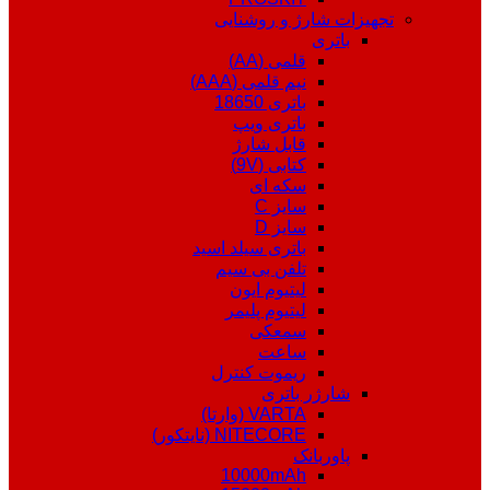
تجهیزات شارژ و روشنایی
باتری
قلمی (AA)
نیم قلمی (AAA)
باتری 18650
باتری ویپ
قابل شارژ
کتابی (9V)
سکه ای
سایز C
سایز D
باتری سیلد اسید
تلفن بی سیم
لیتیوم ایون
لیتیوم پلیمر
سمعکی
ساعت
ریموت کنترل
شارژر باتری
VARTA (وارتا)
NITECORE (نایتکور)
پاوربانک
10000mAh