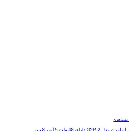
مشاهده
رله امرن مدل G2R-2 دارای 48 ولت 5 آمپر 8 پین