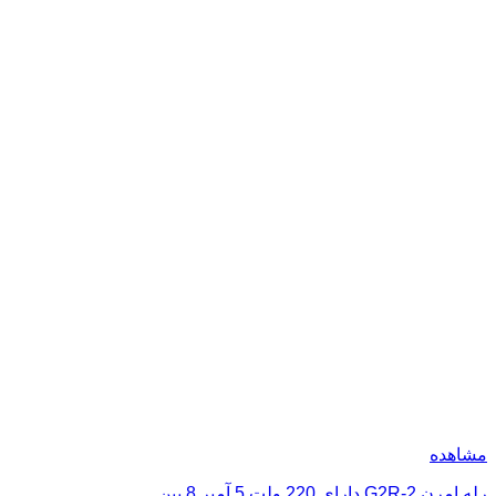
مشاهده
رله امرن G2R-2 دارای 220 ولت 5 آمپر 8 پین