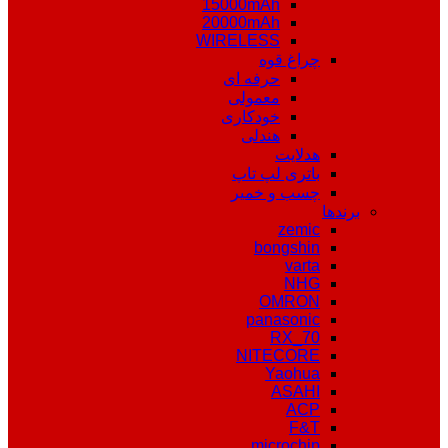
15000mAh
20000mAh
WIRELESS
چراغ قوه
حرفه ای
معمولی
خودکاری
هندلی
هدلایت
باتری لپ تاپ
چسب و خمیر
برندها
zemic
bongshin
varta
NHG
OMRON
panasonic
RX_70
NITECORE
Yaohua
ASAHI
ACP
F&T
microchip