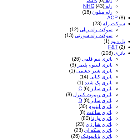
رله SSR
(8)
رله NHG
(43)
رله میلون
(16)
ACP
(8)
سوکت رله
(23)
سوکت رله ریلی
(12)
سوکت رله سوزنی
(13)
پل دیود
(1)
F&T
(2)
باتری
(208)
باتری نیم قلمی
(26)
باتری لیتیوم پلیمر
(3)
باتری شیر چشمی
(1)
باتری کتابی
(14)
باتری پک شده
(1)
باتری سایز C
(6)
باتری ریموت کنترل
(8)
باتری سایز D
(8)
باتری لیتیوم
(30)
باتری ساعت
(8)
باتری وارتا
(80)
باتری شارژی
(23)
باتری سکه ای
(23)
باتری پاناسونیک
(26)