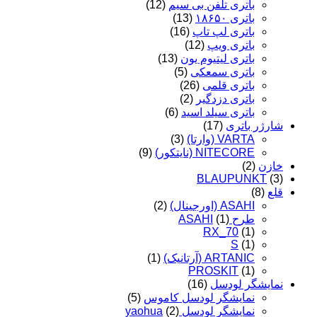
باتری تلفن بی سیم
(12)
باتری ۱۸۶۵۰
(13)
باتری لپ تاپ
(16)
باتری ویپ
(12)
باتری لیتیوم یون
(13)
باتری سمعکی
(5)
باتری قلمی
(26)
باتری دزدگیر
(2)
باتری سیلد اسید
(6)
شارژر باتری
(17)
VARTA (وارتا)
(3)
NITECORE (نایتکور)
(9)
خازن
(2)
BLAUPUNKT
(3)
قلع
(8)
ASAHI (اورجینال)
(2)
طرح ASAHI
(1)
RX_70
(1)
S
(1)
ARTANIC (آرتانیک)
(1)
PROSKIT
(1)
نمایشگر لودسل
(16)
نمایشگر لودسل کاموس
(5)
نمایشگر لودسل yaohua
(2)