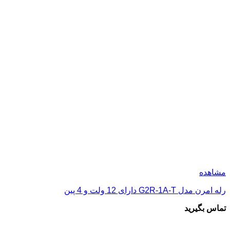
مشاهده
رله امرن مدل G2R-1A-T دارای 12 ولت و 4 پین
تماس بگیرید