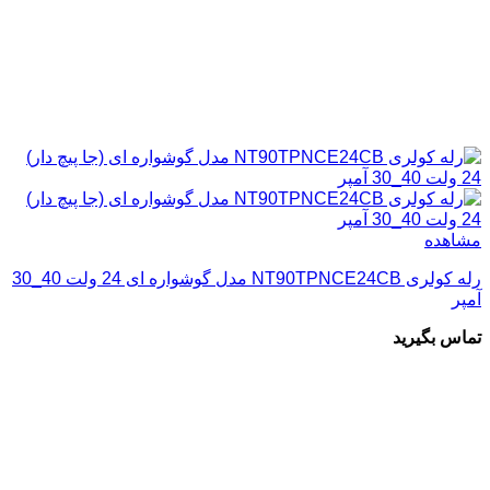
مشاهده
رله کولری NT90TPNCE24CB مدل گوشواره ای 24 ولت 40_30
آمپر
تماس بگیرید