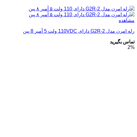
مشاهده
رله امرن مدل G2R-2 دارای 110VDC ولت 5 آمپر 8 پین
تماس بگیرید
2%