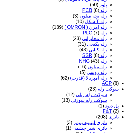
پاور
(50)
رله PCB
(8)
رله بچه میلون
(3)
رله T شکل
(10)
رله امرن ( OMRON )
(139)
رله PLC
(7)
رله مخابراتی
(23)
رله پکیجی
(31)
رله کتابی
(43)
رله SSR
(8)
رله NHG
(43)
رله میلون
(16)
رله روسی
(5)
رله آمپربالا (قدرت)
(62)
ACP
(8)
سوکت رله
(23)
سوکت رله ریلی
(12)
سوکت رله سوزنی
(13)
پل دیود
(1)
F&T
(2)
باتری
(208)
باتری لیتیوم پلیمر
(3)
باتری شیر چشمی
(1)