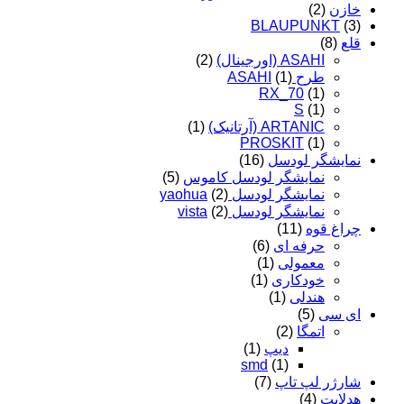
خازن
(2)
BLAUPUNKT
(3)
قلع
(8)
ASAHI (اورجینال)
(2)
طرح ASAHI
(1)
RX_70
(1)
S
(1)
ARTANIC (آرتانیک)
(1)
PROSKIT
(1)
نمایشگر لودسل
(16)
نمایشگر لودسل کاموس
(5)
نمایشگر لودسل yaohua
(2)
نمایشگر لودسل vista
(2)
چراغ قوه
(11)
حرفه ای
(6)
معمولی
(1)
خودکاری
(1)
هندلی
(1)
ای سی
(5)
اتمگا
(2)
دیپ
(1)
smd
(1)
شارژر لپ تاپ
(7)
هدلایت
(4)