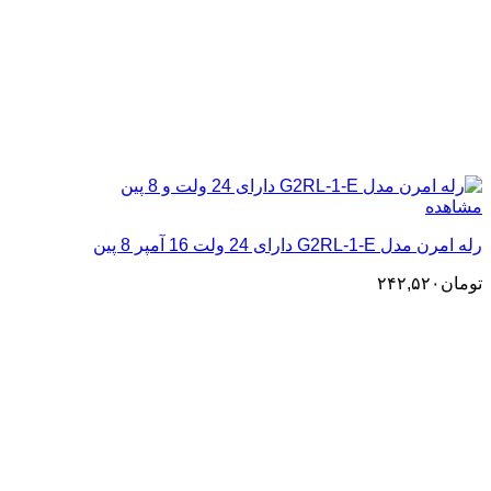
مشاهده
رله امرن مدل G2RL-1-E دارای 24 ولت 16 آمپر 8 پین
تومان
۲۴۲,۵۲۰