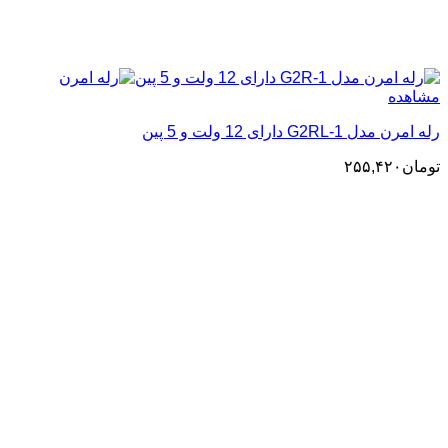
مشاهده
رله امرن مدل G2RL-1 دارای 12 ولت و 5 پین
تومان
۲۵۵,۴۲۰