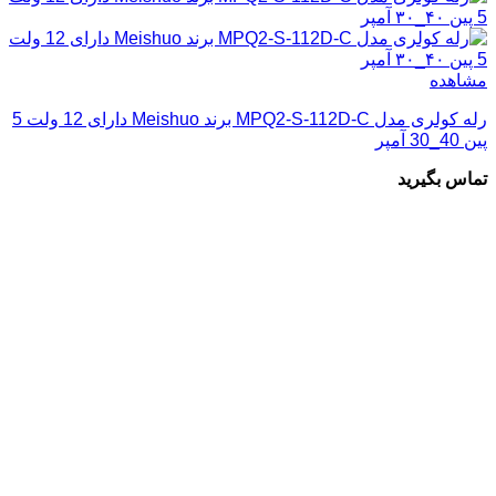
مشاهده
رله کولری مدل MPQ2-S-112D-C برند Meishuo دارای 12 ولت 5
پین 40_30 آمپر
تماس بگیرید