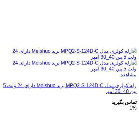
مشاهده
رله کولری مدل MPQ2-S-124D-C برند Meishuo دارای 24 ولت 5
پین 40_30 آمپر
تماس بگیرید
1%