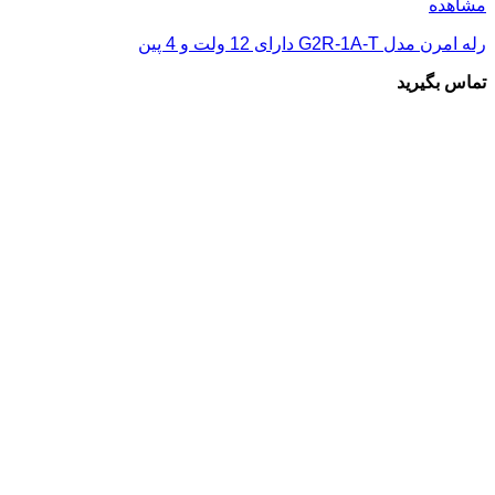
مشاهده
رله امرن مدل G2R-1A-T دارای 12 ولت و 4 پین
تماس بگیرید