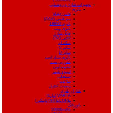
تجهیزات شارژ و روشنایی
باتری
قلمی (AA)
نیم قلمی (AAA)
باتری 18650
باتری ویپ
قابل شارژ
کتابی (9V)
سکه ای
سایز C
سایز D
باتری سیلد اسید
تلفن بی سیم
لیتیوم ایون
لیتیوم پلیمر
سمعکی
ساعت
ریموت کنترل
شارژر باتری
VARTA (وارتا)
NITECORE (نایتکور)
پاوربانک
10000mAh