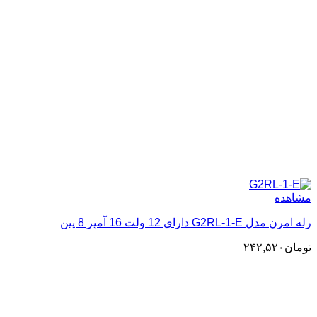
مشاهده
رله امرن مدل G2RL-1-E دارای 12 ولت 16 آمپر 8 پین
تومان
۲۴۲,۵۲۰