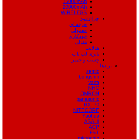
15000mAh
20000mAh
WIRELESS
چراغ قوه
حرفه ای
معمولی
خودکاری
هندلی
هدلایت
باتری لپ تاپ
چسب و خمیر
برندها
zemic
bongshin
varta
NHG
OMRON
panasonic
RX_70
NITECORE
Yaohua
ASAHI
ACP
F&T
microchip