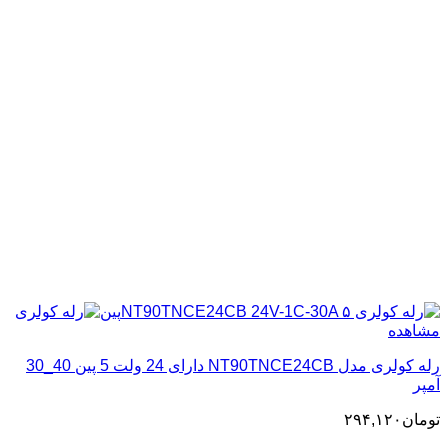
مشاهده
رله کولری مدل NT90TNCE24CB دارای 24 ولت 5 پین 40_30
آمپر
تومان
۲۹۴,۱۲۰