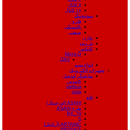
۸ کانال
۱۶ کانال
سوئیچینگ
فلزی
پلاستیکی
صنعتی
خازن
پل دیود
کانکتور
Micro-D
J30J
انواع سیم
تجهیزات الکترونیک
نمایشگر لودسل
کاموس
yaohua
vista
قلع
ASAHI (اورجینال)
طرح ASAHI
RX_70
S
ARTANIC (آرتانیک)
PROSKIT