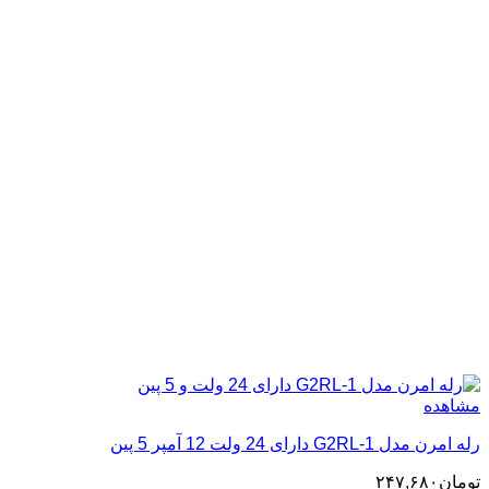
مشاهده
رله امرن مدل G2RL-1 دارای 24 ولت 12 آمپر 5 پین
تومان
۲۴۷,۶۸۰