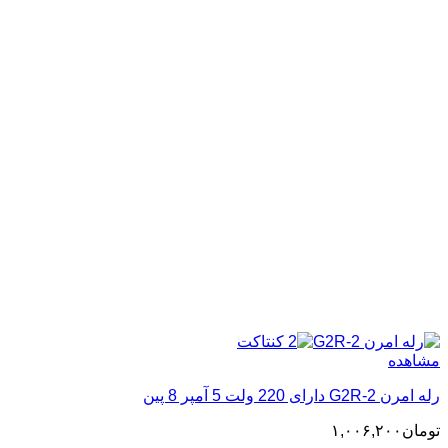
مشاهده
رله امرن G2R-2 دارای 220 ولت 5 آمپر 8 پین
تومان
۱,۰۰۶,۲۰۰