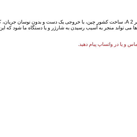
آداپتور اصلی LG مدل EXA0801XA با مشخصات ولتاژی 12 V و آمپر 2 A، ساخت کشور چین، با خرو
 ها می تواند منجر به آسیب رسیدن به شارژر و یا دستگاه ما شود که ا
 و یا در واتساپ پیام دهید.