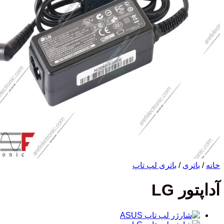
خانه
/
باتری
/
باتری لپ تاپ
آداپتور LG