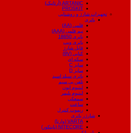
ARTANIC (آرتانیک)
PROSKIT
تجهیزات شارژ و روشنایی
باتری
قلمی (AA)
نیم قلمی (AAA)
باتری 18650
باتری ویپ
قابل شارژ
کتابی (9V)
سکه ای
سایز C
سایز D
باتری سیلد اسید
تلفن بی سیم
لیتیوم ایون
لیتیوم پلیمر
سمعکی
ساعت
ریموت کنترل
شارژر باتری
VARTA (وارتا)
NITECORE (نایتکور)
پاوربانک