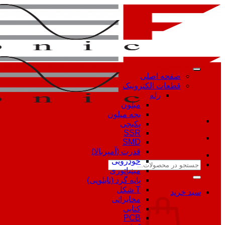
Skip
to
content
صفحه اصلی
قطعات الکترونیک
رله
میلون
بچه میلون
پکیجی
SSR
SMD
قدرت (آمپربالا)
خودرویی
جستجو
مینیاتوری
برای:
پایه گرد (تابلویی)
T شکل
سبد خرید
مخابراتی
کتابی
PCB