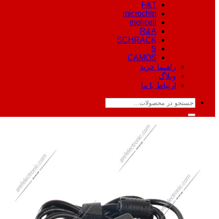
F&T
microchip
molicell
R&A
SCHRACK
S
CAMOS
راهنما خرید
وبلاگ
ارتباط با ما
جستجو
برای: