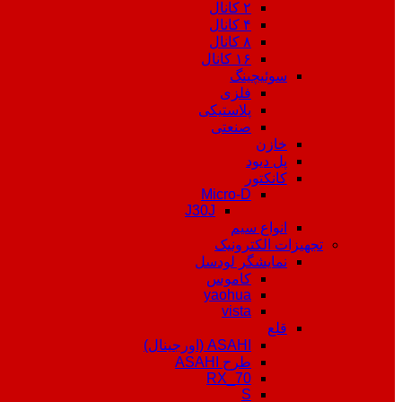
۲ کانال
۴ کانال
۸ کانال
۱۶ کانال
سوئیچینگ
فلزی
پلاستیکی
صنعتی
خازن
پل دیود
کانکتور
Micro-D
J30J
انواع سیم
تجهیزات الکترونیک
نمایشگر لودسل
کاموس
yaohua
vista
قلع
ASAHI (اورجینال)
طرح ASAHI
RX_70
S