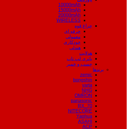
10000mAh
15000mAh
20000mAh
WIRELESS
چراغ قوه
حرفه ای
معمولی
خودکاری
هندلی
هدلایت
باتری لپ تاپ
چسب و خمیر
برندها
zemic
bongshin
varta
NHG
OMRON
panasonic
RX_70
NITECORE
Yaohua
ASAHI
ACP