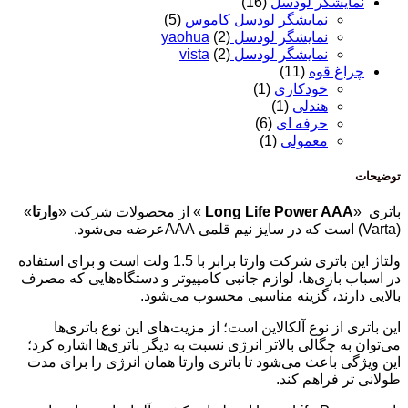
نمایشگر لودسل
(16)
نمایشگر لودسل کاموس
(5)
نمایشگر لودسل yaohua
(2)
نمایشگر لودسل vista
(2)
چراغ قوه
(11)
خودکاری
(1)
هندلی
(1)
حرفه ای
(6)
معمولی
(1)
توضیحات
باتری
»
Long Life Power AAA
«
از محصولات شرکت «
وارتا
»
(Varta)
است که در سایز نیم قلمی
AAA
عرضه می‌شود.
ولتاژ این باتری شرکت وارتا برابر با 1.5 ولت است و برای استفاده
در اسباب بازی‌ها، لوازم جانبی کامپیوتر و دستگاه‌هایی که مصرف
بالایی دارند، گزینه مناسبی محسوب می‌شود.
این باتری از نوع آلکالاین است؛ از مزیت‌های این نوع باتری‌ها
می‌توان به چگالی بالاتر انرژی نسبت به دیگر باتری‌ها اشاره کرد؛
این ویژگی باعث می‌شود تا باتری وارتا همان انرژی را برای مدت
طولانی تر فراهم کند.