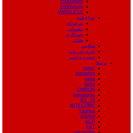
15000mAh
20000mAh
WIRELESS
چراغ قوه
حرفه ای
معمولی
خودکاری
هندلی
هدلایت
باتری لپ تاپ
چسب و خمیر
برندها
zemic
bongshin
varta
NHG
OMRON
panasonic
RX_70
NITECORE
Yaohua
ASAHI
ACP
F&T
microchip