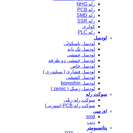
رله NHG
رله PCB
رله SMD
رله SSR
کولری
رله PLC
لودسل
لودسل باسکولی
لودسل تک پایه
لودسل خمشی
لودسل خمشی دو طرفه
لودسل خاص
لودسل فشاری ( سیلندری )
لودسل کششی
لودسل bongshin
لودسل زمیک ( zemic )
سوکت رله
سوکت رله ریلی
سوکت رله PCB (سوزنی)
ای سی
smd
دیپ
پتانسیومتر