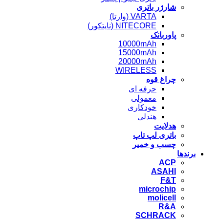
شارژر باتری
VARTA (وارتا)
NITECORE (نایتکور)
پاوربانک
10000mAh
15000mAh
20000mAh
WIRELESS
چراغ قوه
حرفه ای
معمولی
خودکاری
هندلی
هدلایت
باتری لپ تاپ
چسب و خمیر
برندها
ACP
ASAHI
F&T
microchip
molicell
R&A
SCHRACK