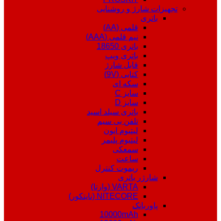
تجهیزات شارژ و روشنایی
باتری
قلمی (AA)
نیم قلمی (AAA)
باتری 18650
باتری ویپ
قابل شارژ
کتابی (9V)
سکه ای
سایز C
سایز D
باتری سیلد اسید
تلفن بی سیم
لیتیوم ایون
لیتیوم پلیمر
سمعکی
ساعت
ریموت کنترل
شارژر باتری
VARTA (وارتا)
NITECORE (نایتکور)
پاوربانک
10000mAh