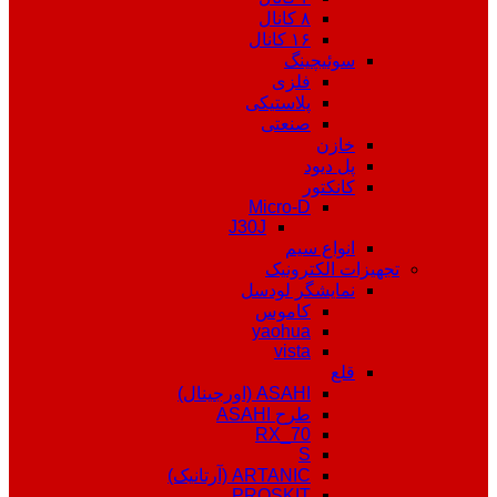
۸ کانال
۱۶ کانال
سوئیچینگ
فلزی
پلاستیکی
صنعتی
خازن
پل دیود
کانکتور
Micro-D
J30J
انواع سیم
تجهیزات الکترونیک
نمایشگر لودسل
کاموس
yaohua
vista
قلع
ASAHI (اورجینال)
طرح ASAHI
RX_70
S
ARTANIC (آرتانیک)
PROSKIT