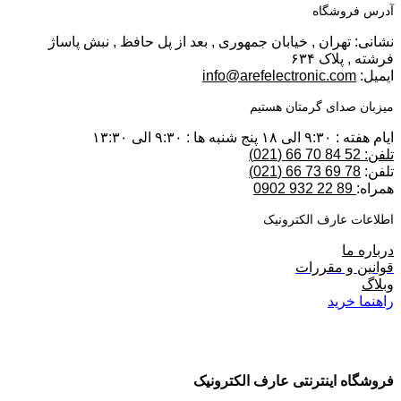
آدرس فروشگاه
نشانی: تهران , خیابان جمهوری , بعد از پل حافظ , نبش پاساژ
فرشته , پلاک ۶۳۴
ایمیل:
info@arefelectronic.com
میزبان صدای گرمتان هستیم
ایام هفته : ۹:۳۰ الی ۱۸ پنج شنبه ها : ۹:۳۰ الی ۱۳:۳۰
تلفن: 52 84 70 66 (021)
تلفن:
78 69 73 66 (021)
همراه:
89 22 932 0902
اطلاعات عارف الکترونیک
درباره ما
قوانین و مقررات
وبلاگ
راهنما خرید
فروشگاه اینترنتی عارف الکترونیک