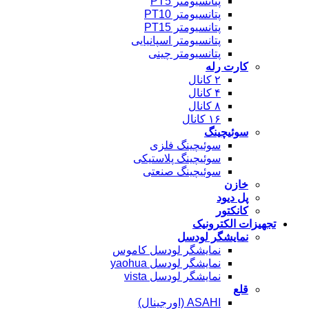
پتانسیومتر PT5
پتانسیومتر PT10
پتانسیومتر PT15
پتانسیومتر اسپانیایی
پتانسیومتر چینی
کارت رله
۲ کانال
۴ کانال
۸ کانال
۱۶ کانال
سوئیچینگ
سوئیچینگ فلزی
سوئیچینگ پلاستیکی
سوئیچینگ صنعتی
خازن
پل دیود
کانکتور
تجهیزات الکترونیک
نمایشگر لودسل
نمایشگر لودسل کاموس
نمایشگر لودسل yaohua
نمایشگر لودسل vista
قلع
ASAHI (اورجینال)