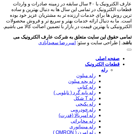
عارف الکترونیک با ۴۰ سال سابقه در زمینه صادرات و واردات
قطعات الکترونیک در تمامی این سال ها به دنبال بهترین و ساده
ترین روش ها برای خدمات ارزنده تر به مشتریان عزیز خود بوده
است. ما به دنبال ارائه خدمات بهتر و سریع تر و فروش محصولات
الکترونیکی با بهترین قیمت در بازار با تضمین اصالت کالا می باشیم.
تمامی حقوق این سایت متعلق به شرکت عارف الکترونیک می
باشد.
| طراحی سایت و سئو:
امیررضا سعیدآبادی
صفحه اصلی
قطعات الکترونیک
رله
رله میلون
رله بچه میلون
رله کتابی
رله پایه گرد ( تابلویی )
رله T شکل
رله پکیجی
رله خودرویی
رله آمپربالا (قدرت)
رله مخابراتی
رله مینیاتوری
رله امرن ( OMRON )