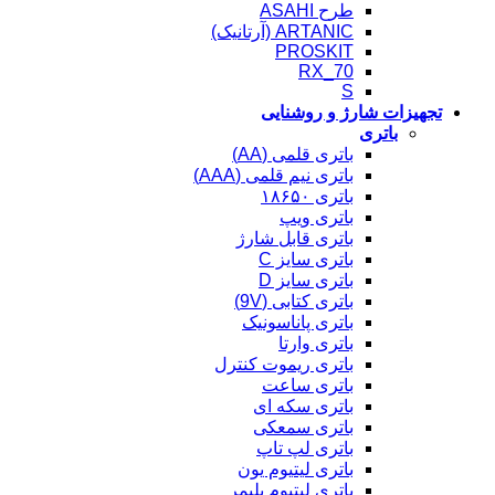
طرح ASAHI
ARTANIC (آرتانیک)
PROSKIT
RX_70
S
تجهیزات شارژ و روشنایی
باتری
باتری قلمی (AA)
باتری نیم قلمی (AAA)
باتری ۱۸۶۵۰
باتری ویپ
باتری قابل شارژ
باتری سایز C
باتری سایز D
باتری کتابی (9V)
باتری پاناسونیک
باتری وارتا
باتری ریموت کنترل
باتری ساعت
باتری سکه ای
باتری سمعکی
باتری لپ تاپ
باتری لیتیوم یون
باتری لیتیوم پلیمر