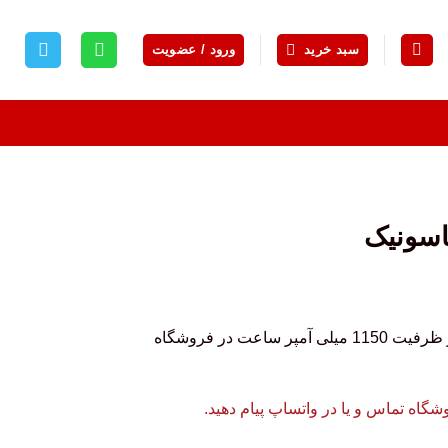
سبد خرید
ورود / عضویت
باتری تلفن بی سیم HHR-P401 پاناسونیک با ولتاژ 3.6 ولت و ظرفیت 1150 میلی آمپر ساعت در فروشگاه
اه تماس و یا در واتساپ پیام دهید.