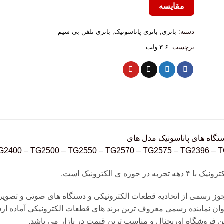
مقایسه
دسته:
باتری
,
باتری پاناسونیک
,
باتری تلفن بی سیم
برچسب:
۳.۶ ولت
ستگاه های پاناسونیک مدل های
TG2400 – TG2500 – TG2550 – TG2570 – TG2575 – TG2396 سازگار است
 حوزه ی الکترونیک است.
جوز رسمی از اتحادیه قطعات الکترونیکی و دستگاه های صوتی و تصویری 
وان نماینده رسمی معروف ترین برند های قطعات الکترونیکی آماده ا
 فروشگاه اوریجنال و مناسب ترین قیمت در بازار می باشد.