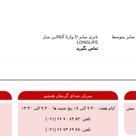
سایز متوسط
باتری سایز D وارتا آلکالاین مدل
LONGLIFE
تماس بگیرید
میزبان صدای گرمتان هستیم
, نبش
ایام هفته : ۹:۳۰ الی ۱۸ پنج شنبه ها : ۹:۳۰ الی ۱۳:۳۰
تلفن: ۵۲ ۸۴ ۷۰ ۶۶ (۰۲۱)
تلفن:
۷۸ ۶۹ ۷۳ ۶۶ (۰۲۱)