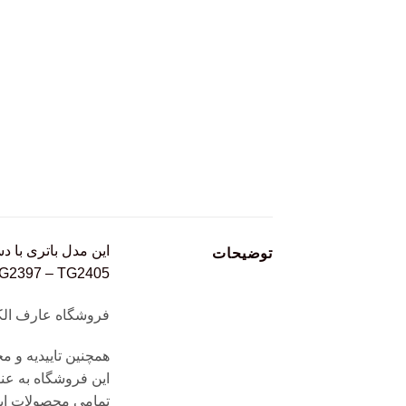
این مدل باتری با د
توضیحات
– TG2397 – TG2405
فروشگاه عارف الکترونیک با ۴ دهه تجربه در
همچنین تاییدیه و م
این فروشگاه به عن
تمامی محصولات این