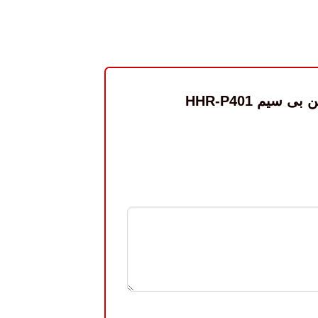
اولین نفری باشید که دیدگاهی را ارسال می کنید برای “باتری تلفن بی سیم HHR-P401