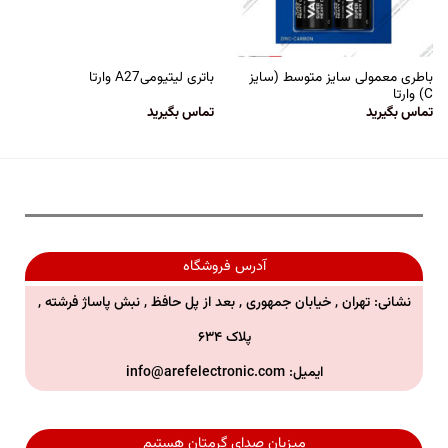
باطری معمولی سایز متوسط (سایز
باتری لیتیومیA27 وارتا
C) وارتا
تماس بگیرید
تماس بگیرید
آدرس فروشگاه
نشانی: تهران , خیابان جمهوری , بعد از پل حافظ , نبش پاساژ فرشته ,
پلاک ۶۳۴
ایمیل:
info@arefelectronic.com
میزبان صدای گرمتان هستیم