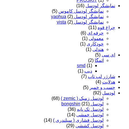
PROSKIT
(1)
نمایشگر لودسل
(16)
نمایشگر لودسل کاموس
(5)
نمایشگر لودسل yaohua
(2)
نمایشگر لودسل vista
(2)
چراغ قوه
(11)
حرفه ای
(6)
معمولی
(1)
خودکاری
(1)
هندلی
(1)
ای سی
(5)
اتمگا
(2)
smd
(1)
دیپ
(1)
شارژر لپ تاپ
(7)
هدلایت
(4)
چسب و خمیر
(5)
لودسل
(92)
لودسل زمیک ( zemic )
(68)
لودسل bongshin
(21)
لودسل تک پایه
(36)
لودسل خمشی
(14)
لودسل فشاری ( سیلندری )
(14)
لودسل کششی
(29)