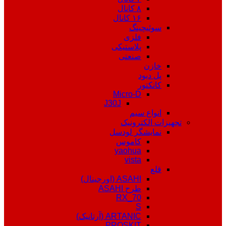
۸ کانال
۱۶ کانال
سوئیچینگ
فلزی
پلاستیکی
صنعتی
خازن
پل دیود
کانکتور
Micro-D
J30J
انواع سیم
تجهیزات الکترونیک
نمایشگر لودسل
کاموس
yaohua
vista
قلع
ASAHI (اورجینال)
طرح ASAHI
RX_70
S
ARTANIC (آرتانیک)
PROSKIT