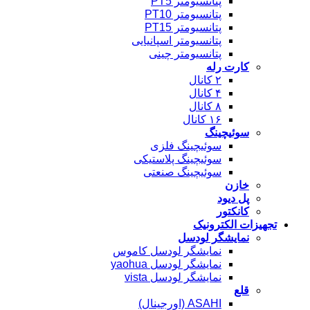
پتانسیومتر PT5
پتانسیومتر PT10
پتانسیومتر PT15
پتانسیومتر اسپانیایی
پتانسیومتر چینی
کارت رله
۲ کانال
۴ کانال
۸ کانال
۱۶ کانال
سوئیچینگ
سوئیچینگ فلزی
سوئیچینگ پلاستیکی
سوئیچینگ صنعتی
خازن
پل دیود
کانکتور
تجهیزات الکترونیک
نمایشگر لودسل
نمایشگر لودسل کاموس
نمایشگر لودسل yaohua
نمایشگر لودسل vista
قلع
ASAHI (اورجینال)