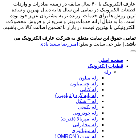
عارف الکترونیک با ۴۰ سال سابقه در زمینه صادرات و واردات
قطعات الکترونیک در تمامی این سال ها به دنبال بهترین و ساده
ترین روش ها برای خدمات ارزنده تر به مشتریان عزیز خود بوده
است. ما به دنبال ارائه خدمات بهتر و سریع تر و فروش محصولات
الکترونیکی با بهترین قیمت در بازار با تضمین اصالت کالا می باشیم.
تمامی حقوق این سایت متعلق به شرکت عارف الکترونیک می
باشد.
| طراحی سایت و سئو:
امیررضا سعیدآبادی
صفحه اصلی
قطعات الکترونیک
رله
رله میلون
رله بچه میلون
رله کتابی
رله پایه گرد ( تابلویی )
رله T شکل
رله پکیجی
رله خودرویی
رله آمپربالا (قدرت)
رله مخابراتی
رله مینیاتوری
رله امرن ( OMRON )