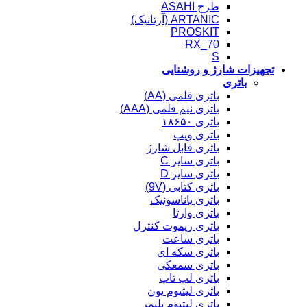
طرح ASAHI
ARTANIC (آرتانیک)
PROSKIT
RX_70
S
تجهیزات شارژ و روشنایی
باتری
باتری قلمی (AA)
باتری نیم قلمی (AAA)
باتری ۱۸۶۵۰
باتری ویپ
باتری قابل شارژ
باتری سایز C
باتری سایز D
باتری کتابی (9V)
باتری پاناسونیک
باتری وارتا
باتری ریموت کنترل
باتری ساعت
باتری سکه ای
باتری سمعکی
باتری لپ تاپ
باتری لیتیوم یون
باتری لیتیوم پلیمر