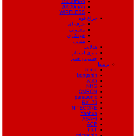
15000mAh
20000mAh
WIRELESS
چراغ قوه
حرفه ای
معمولی
خودکاری
هندلی
هدلایت
باتری لپ تاپ
چسب و خمیر
برندها
zemic
bongshin
varta
NHG
OMRON
panasonic
RX_70
NITECORE
Yaohua
ASAHI
ACP
F&T
microchip