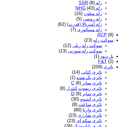
رله SSR
(8)
رله NHG
(43)
رله میلون
(16)
رله روسی
(5)
رله آمپربالا (قدرت)
(62)
رله مینیاتوری
(7)
ACP
(8)
سوکت رله
(23)
سوکت رله ریلی
(12)
سوکت رله سوزنی
(13)
پل دیود
(1)
F&T
(2)
باتری
(208)
باتری کتابی
(14)
باتری پک شده
(1)
باتری سایز C
(6)
باتری ریموت کنترل
(8)
باتری سایز D
(8)
باتری لیتیوم
(30)
باتری ساعت
(8)
باتری وارتا
(80)
باتری شارژی
(23)
باتری سکه ای
(23)
باتری پاناسونیک
(26)