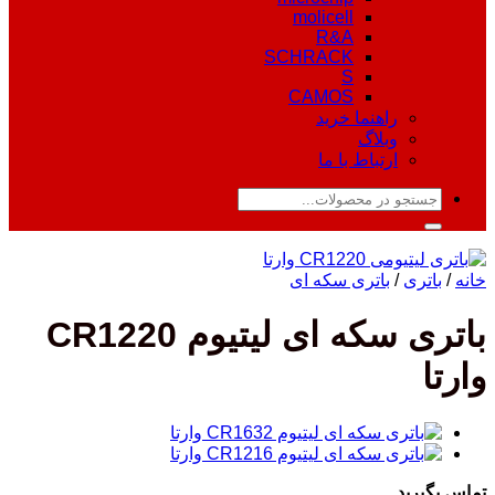
molicell
R&A
SCHRACK
S
CAMOS
راهنما خرید
وبلاگ
ارتباط با ما
جستجو
برای:
خانه
/
باتری
/
باتری سکه ای
باتری سکه ای لیتیوم CR1220
وارتا
تماس بگیرید