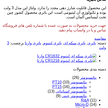
این محصول قابلیت شارژ دهی مجدد را ندارد. ولتاژ این مدل 3 ولت
بوده و تکنولوژی آن لیتیومی است. این باتری محصول کشور چین
تحت لیسانس آلمان است.
جهت خرید محصولات به صورت عمده با شماره تلفن های فروشگاه
تماس و یا در واتساپ پیام دهید.
مقایسه
دسته:
باتری
,
باتری سکه ای
,
باتری لیتیوم
,
باتری وارتا
برچسب:
3
ولت
دسته‌ بندی محصولات
پتانسیومتر
(26)
پتانسیومتر PT10
(10)
پتانسیومتر PT15
(16)
پتانسیومتر اسپانیایی
(13)
پتانسیومتر چینی
(9)
R&A
(11)
Micro-D
(14)