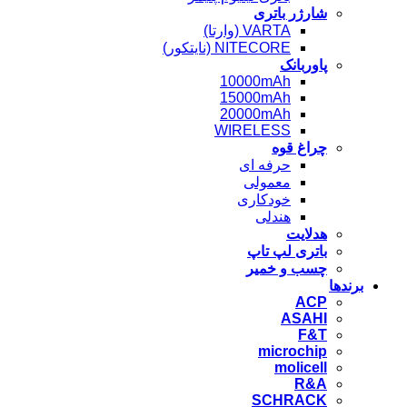
شارژر باتری
VARTA (وارتا)
NITECORE (نایتکور)
پاوربانک
10000mAh
15000mAh
20000mAh
WIRELESS
چراغ قوه
حرفه ای
معمولی
خودکاری
هندلی
هدلایت
باتری لپ تاپ
چسب و خمیر
برندها
ACP
ASAHI
F&T
microchip
molicell
R&A
SCHRACK