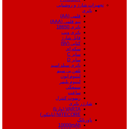
تجهیزات شارژ و روشنایی
باتری
قلمی (AA)
نیم قلمی (AAA)
باتری 18650
باتری ویپ
قابل شارژ
کتابی (9V)
سکه ای
سایز C
سایز D
باتری سیلد اسید
تلفن بی سیم
لیتیوم ایون
لیتیوم پلیمر
سمعکی
ساعت
ریموت کنترل
شارژر باتری
VARTA (وارتا)
NITECORE (نایتکور)
پاوربانک
10000mAh