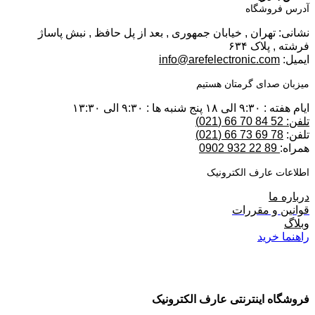
آدرس فروشگاه
نشانی: تهران , خیابان جمهوری , بعد از پل حافظ , نبش پاساژ
فرشته , پلاک ۶۳۴
ایمیل:
info@arefelectronic.com
میزبان صدای گرمتان هستیم
ایام هفته : ۹:۳۰ الی ۱۸ پنج شنبه ها : ۹:۳۰ الی ۱۳:۳۰
تلفن: 52 84 70 66 (021)
تلفن:
78 69 73 66 (021)
همراه:
89 22 932 0902
اطلاعات عارف الکترونیک
درباره ما
قوانین و مقررات
وبلاگ
راهنما خرید
فروشگاه اینترنتی عارف الکترونیک