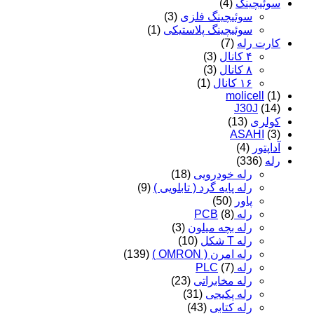
سوئیچینگ
(4)
سوئیچینگ فلزی
(3)
سوئیچینگ پلاستیکی
(1)
کارت رله
(7)
۴ کانال
(3)
۸ کانال
(3)
۱۶ کانال
(1)
molicell
(1)
J30J
(14)
کولری
(13)
ASAHI
(3)
آداپتور
(4)
رله
(336)
رله خودرویی
(18)
رله پایه گرد ( تابلویی )
(9)
پاور
(50)
رله PCB
(8)
رله بچه میلون
(3)
رله T شکل
(10)
رله امرن ( OMRON )
(139)
رله PLC
(7)
رله مخابراتی
(23)
رله پکیجی
(31)
رله کتابی
(43)