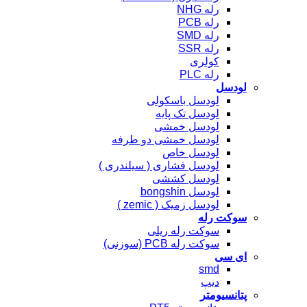
رله NHG
رله PCB
رله SMD
رله SSR
کولری
رله PLC
لودسل
لودسل باسکولی
لودسل تک پایه
لودسل خمشی
لودسل خمشی دو طرفه
لودسل خاص
لودسل فشاری ( سیلندری )
لودسل کششی
لودسل bongshin
لودسل زمیک ( zemic )
سوکت رله
سوکت رله ریلی
سوکت رله PCB (سوزنی)
ای سی
smd
دیپ
پتانسیومتر